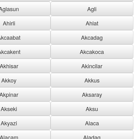
Aglasun
Agli
Ahirli
Ahlat
Akcaabat
Akcadag
Akcakent
Akcakoca
Akhisar
Akincilar
Akkoy
Akkus
Akpinar
Aksaray
Akseki
Aksu
Akyazi
Alaca
Alacam
Aladag