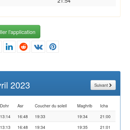
21:54
ler l'application
ril 2023
Suivant
Dohr
Asr
Coucher du soleil
Maghrib
Icha
13:14
16:48
19:33
19:34
21:00
13:13
16:48
19:34
19:35
21:01