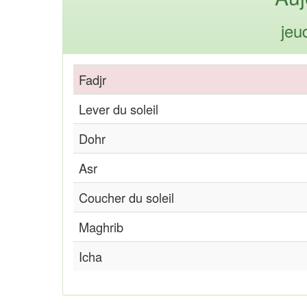
jeu
Fadjr
Lever du soleil
Dohr
Asr
Coucher du soleil
Maghrib
Icha