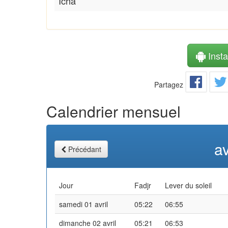
Icha
Instal
Partagez
Calendrier mensuel
av
Précédant
Jour
Fadjr
Lever du soleil
samedi 01 avril
05:22
06:55
dimanche 02 avril
05:21
06:53