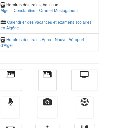
Horaires des trains, banlieue
Alger
-
Constantine
-
Oran et Mostaganem
Calendrier des vacances et examens scolaires
en Algérie
Horaires des trains Agha - Nouvel Aéroport
d'Alger
-
Actualité
الأخبار
Télévision
Radio
Vidéos
Sport