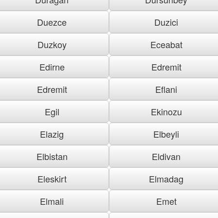
Duezce
Duzici
Duzkoy
Eceabat
Edirne
Edremit
Edremit
Eflani
Egil
Ekinozu
Elazig
Elbeyli
Elbistan
Eldivan
Eleskirt
Elmadag
Elmali
Emet