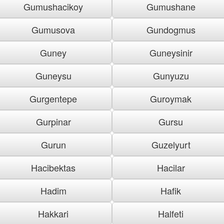
Gumushacikoy
Gumushane
Gumusova
Gundogmus
Guney
Guneysinir
Guneysu
Gunyuzu
Gurgentepe
Guroymak
Gurpinar
Gursu
Gurun
Guzelyurt
Hacibektas
Hacilar
Hadim
Hafik
Hakkari
Halfeti