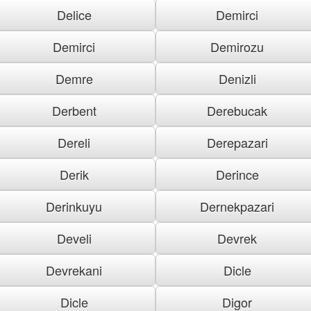
Delice
Demirci
Demirci
Demirozu
Demre
Denizli
Derbent
Derebucak
Dereli
Derepazari
Derik
Derince
Derinkuyu
Dernekpazari
Develi
Devrek
Devrekani
Dicle
Dicle
Digor