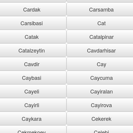
Cardak
Carsamba
Carsibasi
Cat
Catak
Catalpinar
Catalzeytin
Cavdarhisar
Cavdir
Cay
Caybasi
Caycuma
Cayeli
Cayiralan
Cayirli
Cayirova
Caykara
Cekerek
Cekmekoey
Celebi