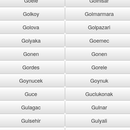
Goele
Golhisar
Golkoy
Golmarmara
Golova
Golpazari
Golyaka
Goemec
Gonen
Gonen
Gordes
Gorele
Goynucek
Goynuk
Guce
Guclukonak
Gulagac
Gulnar
Gulsehir
Gulyali