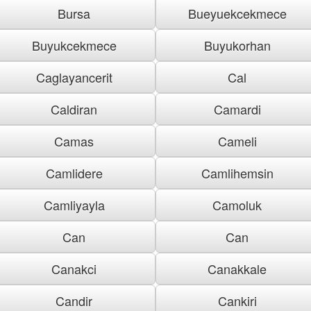
Bursa
Bueyuekcekmece
Buyukcekmece
Buyukorhan
Caglayancerit
Cal
Caldiran
Camardi
Camas
Cameli
Camlidere
Camlihemsin
Camliyayla
Camoluk
Can
Can
Canakci
Canakkale
Candir
Cankiri