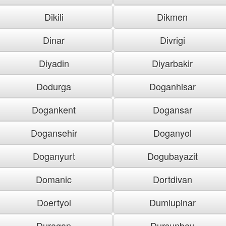
Dikili
Dikmen
Dinar
Divrigi
Diyadin
Diyarbakir
Dodurga
Doganhisar
Dogankent
Dogansar
Dogansehir
Doganyol
Doganyurt
Dogubayazit
Domanic
Dortdivan
Doertyol
Dumlupinar
Duragan
Dursunbey