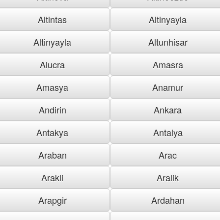
Altintas
Altinyayla
Altinyayla
Altunhisar
Alucra
Amasra
Amasya
Anamur
Andirin
Ankara
Antakya
Antalya
Araban
Arac
Arakli
Aralik
Arapgir
Ardahan