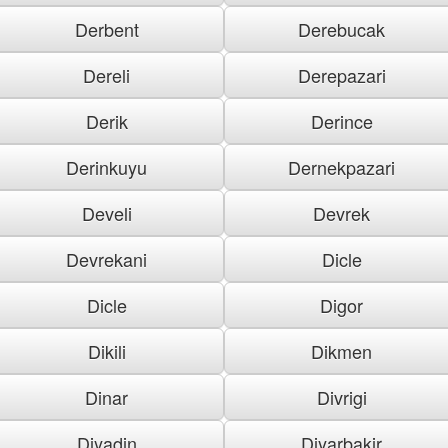
Derbent
Derebucak
Dereli
Derepazari
Derik
Derince
Derinkuyu
Dernekpazari
Develi
Devrek
Devrekani
Dicle
Dicle
Digor
Dikili
Dikmen
Dinar
Divrigi
Diyadin
Diyarbakir