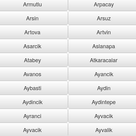
Armutlu
Arpacay
Arsin
Arsuz
Artova
Artvin
Asarcik
Aslanapa
Atabey
Atkaracalar
Avanos
Ayancik
Aybasti
Aydin
Aydincik
Aydintepe
Ayranci
Ayvacik
Ayvacik
Ayvalik