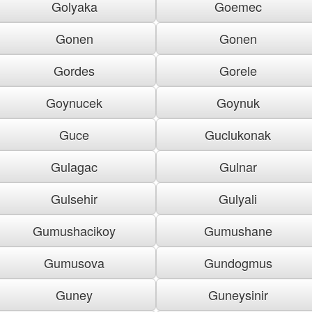
Golyaka
Goemec
Gonen
Gonen
Gordes
Gorele
Goynucek
Goynuk
Guce
Guclukonak
Gulagac
Gulnar
Gulsehir
Gulyali
Gumushacikoy
Gumushane
Gumusova
Gundogmus
Guney
Guneysinir