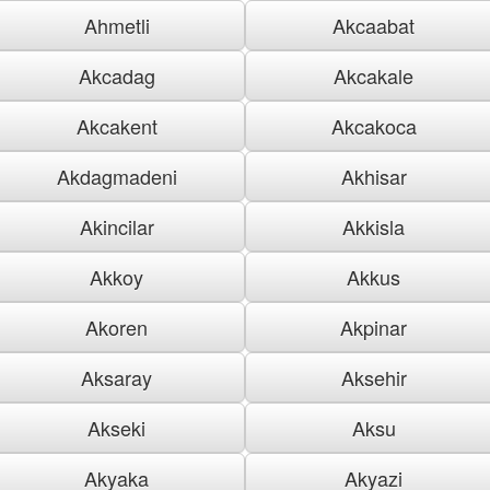
Ahmetli
Akcaabat
Akcadag
Akcakale
Akcakent
Akcakoca
Akdagmadeni
Akhisar
Akincilar
Akkisla
Akkoy
Akkus
Akoren
Akpinar
Aksaray
Aksehir
Akseki
Aksu
Akyaka
Akyazi