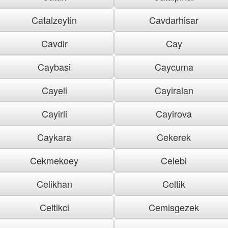
Catalzeytin
Cavdarhisar
Cavdir
Cay
Caybasi
Caycuma
Cayeli
Cayiralan
Cayirli
Cayirova
Caykara
Cekerek
Cekmekoey
Celebi
Celikhan
Celtik
Celtikci
Cemisgezek