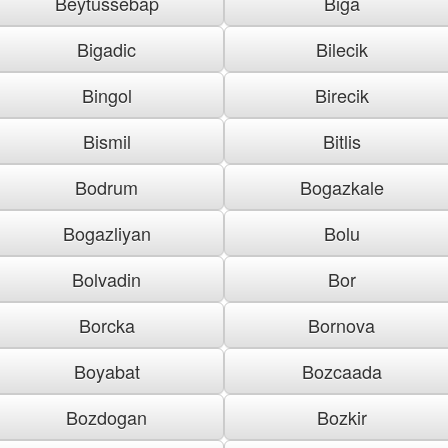
Beytussebap
Biga
Bigadic
Bilecik
Bingol
Birecik
Bismil
Bitlis
Bodrum
Bogazkale
Bogazliyan
Bolu
Bolvadin
Bor
Borcka
Bornova
Boyabat
Bozcaada
Bozdogan
Bozkir