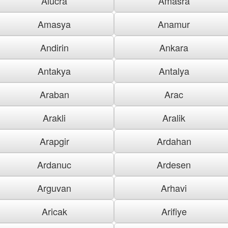
Alucra
Amasra
Amasya
Anamur
Andirin
Ankara
Antakya
Antalya
Araban
Arac
Arakli
Aralik
Arapgir
Ardahan
Ardanuc
Ardesen
Arguvan
Arhavi
Aricak
Arifiye