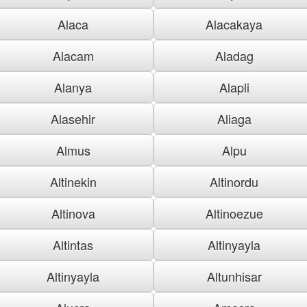
Alaca
Alacakaya
Alacam
Aladag
Alanya
Alapli
Alasehir
Aliaga
Almus
Alpu
Altinekin
Altinordu
Altinova
Altinoezue
Altintas
Altinyayla
Altinyayla
Altunhisar