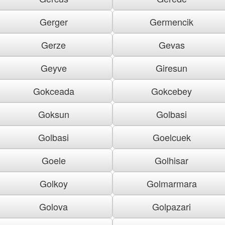
Gerger
Germencik
Gerze
Gevas
Geyve
Giresun
Gokceada
Gokcebey
Goksun
Golbasi
Golbasi
Goelcuek
Goele
Golhisar
Golkoy
Golmarmara
Golova
Golpazari