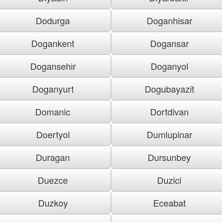
Dodurga
Doganhisar
Dogankent
Dogansar
Dogansehir
Doganyol
Doganyurt
Dogubayazit
Domanic
Dortdivan
Doertyol
Dumlupinar
Duragan
Dursunbey
Duezce
Duzici
Duzkoy
Eceabat