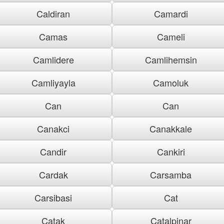
Caldiran
Camardi
Camas
Cameli
Camlidere
Camlihemsin
Camliyayla
Camoluk
Can
Can
Canakci
Canakkale
Candir
Cankiri
Cardak
Carsamba
Carsibasi
Cat
Catak
Catalpinar