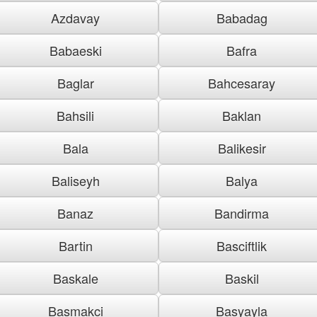
Azdavay
Babadag
Babaeski
Bafra
Baglar
Bahcesaray
Bahsili
Baklan
Bala
Balikesir
Baliseyh
Balya
Banaz
Bandirma
Bartin
Basciftlik
Baskale
Baskil
Basmakci
Basyayla