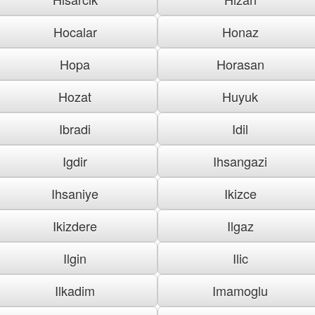
Hocalar
Honaz
Hopa
Horasan
Hozat
Huyuk
Ibradi
Idil
Igdir
Ihsangazi
Ihsaniye
Ikizce
Ikizdere
Ilgaz
Ilgin
Ilic
Ilkadim
Imamoglu