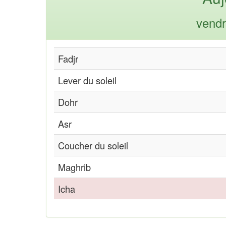
vendr
Fadjr
Lever du soleil
Dohr
Asr
Coucher du soleil
Maghrib
Icha