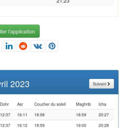
21:23
ler l'application
ril 2023
Suivant
Dohr
Asr
Coucher du soleil
Maghrib
Icha
12:37
16:11
18:58
18:59
20:27
12:37
16:12
18:59
19:00
20:28