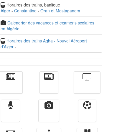
Horaires des trains, banlieue
Alger
-
Constantine
-
Oran et Mostaganem
Calendrier des vacances et examens scolaires
en Algérie
Horaires des trains Agha - Nouvel Aéroport
d'Alger
-
Actualité
الأخبار
Télévision
Radio
Vidéos
Sport