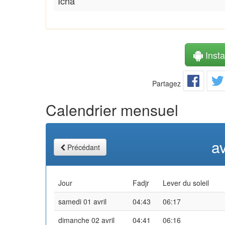
Icha
Instal
Partagez
Calendrier mensuel
av
Précédant
Jour
Fadjr
Lever du soleil
samedi 01 avril
04:43
06:17
dimanche 02 avril
04:41
06:16