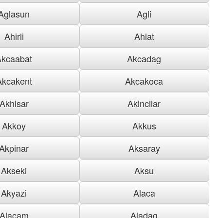
Aglasun
Agli
Ahirli
Ahlat
Akcaabat
Akcadag
Akcakent
Akcakoca
Akhisar
Akincilar
Akkoy
Akkus
Akpinar
Aksaray
Akseki
Aksu
Akyazi
Alaca
Alacam
Aladag