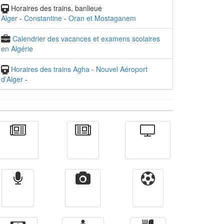
Horaires des trains, banlieue
Alger
-
Constantine
-
Oran et Mostaganem
Calendrier des vacances et examens scolaires
en Algérie
Horaires des trains Agha - Nouvel Aéroport
d'Alger
-
Actualité
الأخبار
Télévision
Radio
Vidéos
Sport