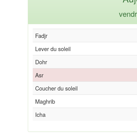
vendr
Fadjr
Lever du soleil
Dohr
Asr
Coucher du soleil
Maghrib
Icha