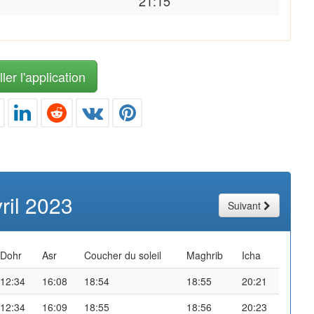
21:15
ler l'application
ril 2023
Suivant
Dohr
Asr
Coucher du soleil
Maghrib
Icha
12:34
16:08
18:54
18:55
20:21
12:34
16:09
18:55
18:56
20:23