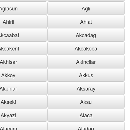
Aglasun
Agli
Ahirli
Ahlat
Akcaabat
Akcadag
Akcakent
Akcakoca
Akhisar
Akincilar
Akkoy
Akkus
Akpinar
Aksaray
Akseki
Aksu
Akyazi
Alaca
Alacam
Aladag