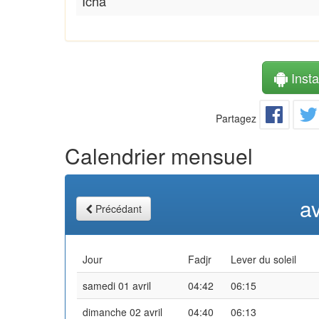
Icha
Instal
Partagez
Calendrier mensuel
av
Précédant
Jour
Fadjr
Lever du soleil
samedi 01 avril
04:42
06:15
dimanche 02 avril
04:40
06:13