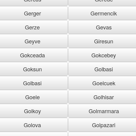
Gerger
Germencik
Gerze
Gevas
Geyve
Giresun
Gokceada
Gokcebey
Goksun
Golbasi
Golbasi
Goelcuek
Goele
Golhisar
Golkoy
Golmarmara
Golova
Golpazari