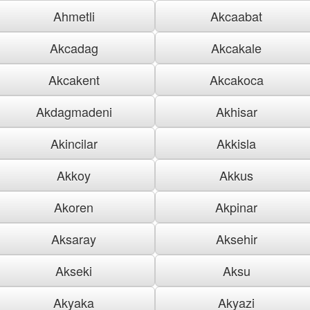
Ahmetli
Akcaabat
Akcadag
Akcakale
Akcakent
Akcakoca
Akdagmadeni
Akhisar
Akincilar
Akkisla
Akkoy
Akkus
Akoren
Akpinar
Aksaray
Aksehir
Akseki
Aksu
Akyaka
Akyazi