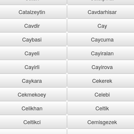
Catalzeytin
Cavdarhisar
Cavdir
Cay
Caybasi
Caycuma
Cayeli
Cayiralan
Cayirli
Cayirova
Caykara
Cekerek
Cekmekoey
Celebi
Celikhan
Celtik
Celtikci
Cemisgezek