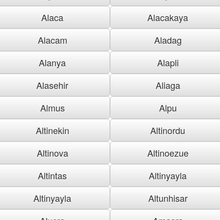
Alaca
Alacakaya
Alacam
Aladag
Alanya
Alapli
Alasehir
Aliaga
Almus
Alpu
Altinekin
Altinordu
Altinova
Altinoezue
Altintas
Altinyayla
Altinyayla
Altunhisar