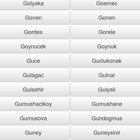
Golyaka
Goemec
Gonen
Gonen
Gordes
Gorele
Goynucek
Goynuk
Guce
Guclukonak
Gulagac
Gulnar
Gulsehir
Gulyali
Gumushacikoy
Gumushane
Gumusova
Gundogmus
Guney
Guneysinir