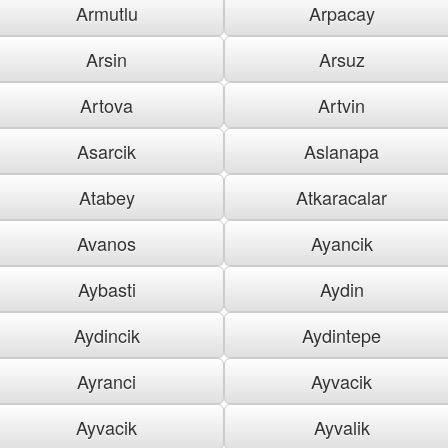
Armutlu
Arpacay
Arsin
Arsuz
Artova
Artvin
Asarcik
Aslanapa
Atabey
Atkaracalar
Avanos
Ayancik
Aybasti
Aydin
Aydincik
Aydintepe
Ayranci
Ayvacik
Ayvacik
Ayvalik