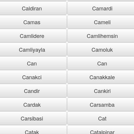
Caldiran
Camardi
Camas
Cameli
Camlidere
Camlihemsin
Camliyayla
Camoluk
Can
Can
Canakci
Canakkale
Candir
Cankiri
Cardak
Carsamba
Carsibasi
Cat
Catak
Catalpinar