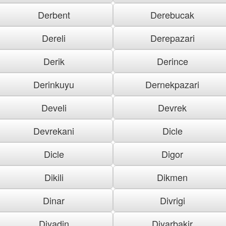
Derbent
Derebucak
Dereli
Derepazari
Derik
Derince
Derinkuyu
Dernekpazari
Develi
Devrek
Devrekani
Dicle
Dicle
Digor
Dikili
Dikmen
Dinar
Divrigi
Diyadin
Diyarbakir