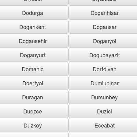
Dodurga
Doganhisar
Dogankent
Dogansar
Dogansehir
Doganyol
Doganyurt
Dogubayazit
Domanic
Dortdivan
Doertyol
Dumlupinar
Duragan
Dursunbey
Duezce
Duzici
Duzkoy
Eceabat