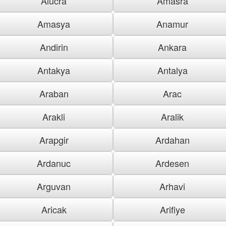
Alucra
Amasra
Amasya
Anamur
Andirin
Ankara
Antakya
Antalya
Araban
Arac
Arakli
Aralik
Arapgir
Ardahan
Ardanuc
Ardesen
Arguvan
Arhavi
Aricak
Arifiye