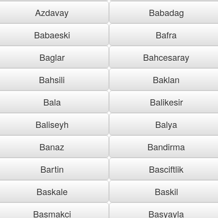
Azdavay
Babadag
Babaeski
Bafra
Baglar
Bahcesaray
Bahsili
Baklan
Bala
Balikesir
Baliseyh
Balya
Banaz
Bandirma
Bartin
Basciftlik
Baskale
Baskil
Basmakci
Basyayla