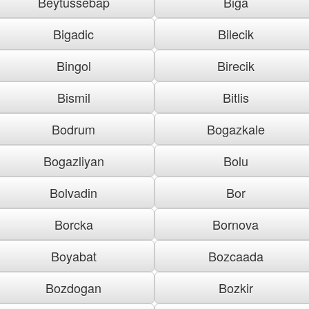
Beytussebap
Biga
Bigadic
Bilecik
Bingol
Birecik
Bismil
Bitlis
Bodrum
Bogazkale
Bogazliyan
Bolu
Bolvadin
Bor
Borcka
Bornova
Boyabat
Bozcaada
Bozdogan
Bozkir