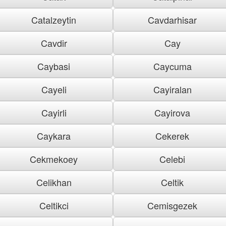
Catalzeytin
Cavdarhisar
Cavdir
Cay
Caybasi
Caycuma
Cayeli
Cayiralan
Cayirli
Cayirova
Caykara
Cekerek
Cekmekoey
Celebi
Celikhan
Celtik
Celtikci
Cemisgezek