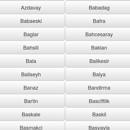
Azdavay
Babadag
Babaeski
Bafra
Baglar
Bahcesaray
Bahsili
Baklan
Bala
Balikesir
Baliseyh
Balya
Banaz
Bandirma
Bartin
Basciftlik
Baskale
Baskil
Basmakci
Basyayla