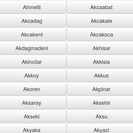
Ahmetli
Akcaabat
Akcadag
Akcakale
Akcakent
Akcakoca
Akdagmadeni
Akhisar
Akincilar
Akkisla
Akkoy
Akkus
Akoren
Akpinar
Aksaray
Aksehir
Akseki
Aksu
Akyaka
Akyazi