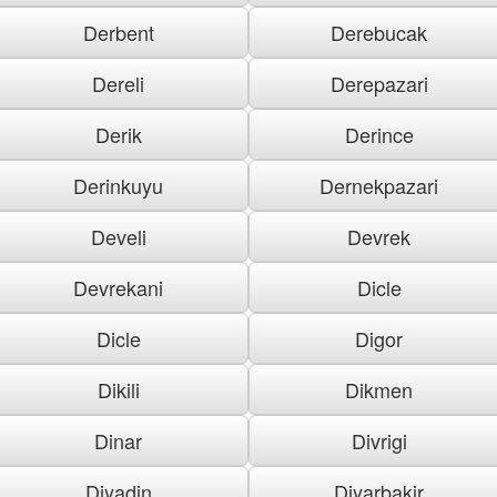
Derbent
Derebucak
Dereli
Derepazari
Derik
Derince
Derinkuyu
Dernekpazari
Develi
Devrek
Devrekani
Dicle
Dicle
Digor
Dikili
Dikmen
Dinar
Divrigi
Diyadin
Diyarbakir