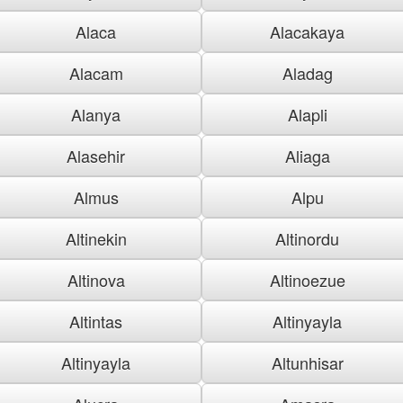
Alaca
Alacakaya
Alacam
Aladag
Alanya
Alapli
Alasehir
Aliaga
Almus
Alpu
Altinekin
Altinordu
Altinova
Altinoezue
Altintas
Altinyayla
Altinyayla
Altunhisar