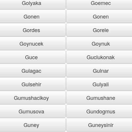
Golyaka
Goemec
Gonen
Gonen
Gordes
Gorele
Goynucek
Goynuk
Guce
Guclukonak
Gulagac
Gulnar
Gulsehir
Gulyali
Gumushacikoy
Gumushane
Gumusova
Gundogmus
Guney
Guneysinir