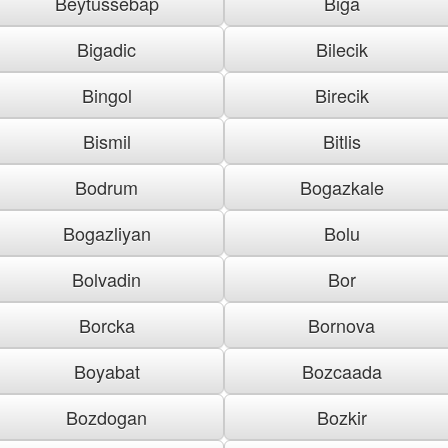
Beytussebap
Biga
Bigadic
Bilecik
Bingol
Birecik
Bismil
Bitlis
Bodrum
Bogazkale
Bogazliyan
Bolu
Bolvadin
Bor
Borcka
Bornova
Boyabat
Bozcaada
Bozdogan
Bozkir