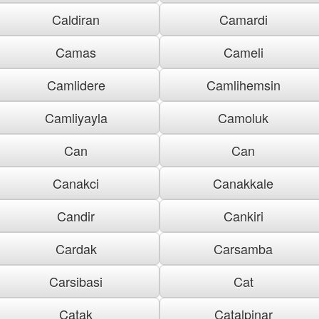
Caldiran
Camardi
Camas
Cameli
Camlidere
Camlihemsin
Camliyayla
Camoluk
Can
Can
Canakci
Canakkale
Candir
Cankiri
Cardak
Carsamba
Carsibasi
Cat
Catak
Catalpinar