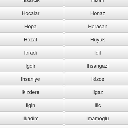
Hocalar
Honaz
Hopa
Horasan
Hozat
Huyuk
Ibradi
Idil
Igdir
Ihsangazi
Ihsaniye
Ikizce
Ikizdere
Ilgaz
Ilgin
Ilic
Ilkadim
Imamoglu