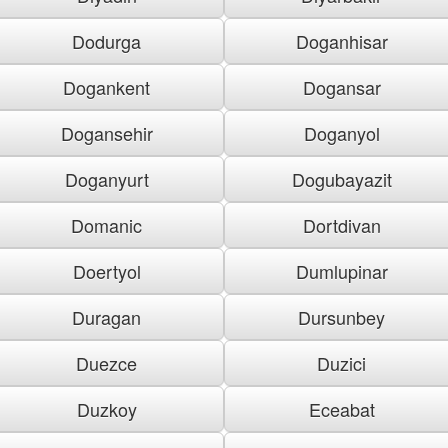
Dodurga
Doganhisar
Dogankent
Dogansar
Dogansehir
Doganyol
Doganyurt
Dogubayazit
Domanic
Dortdivan
Doertyol
Dumlupinar
Duragan
Dursunbey
Duezce
Duzici
Duzkoy
Eceabat