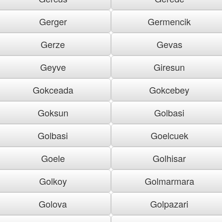
Gerger
Germencik
Gerze
Gevas
Geyve
Giresun
Gokceada
Gokcebey
Goksun
Golbasi
Golbasi
Goelcuek
Goele
Golhisar
Golkoy
Golmarmara
Golova
Golpazari