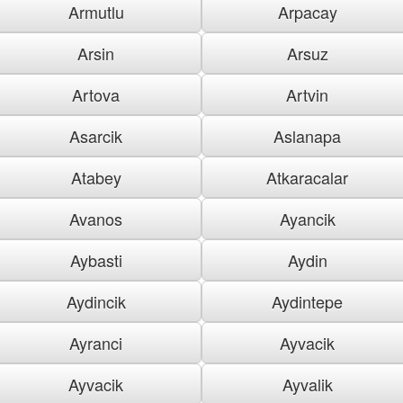
Armutlu
Arpacay
Arsin
Arsuz
Artova
Artvin
Asarcik
Aslanapa
Atabey
Atkaracalar
Avanos
Ayancik
Aybasti
Aydin
Aydincik
Aydintepe
Ayranci
Ayvacik
Ayvacik
Ayvalik