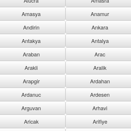
Alucra
Amasra
Amasya
Anamur
Andirin
Ankara
Antakya
Antalya
Araban
Arac
Arakli
Aralik
Arapgir
Ardahan
Ardanuc
Ardesen
Arguvan
Arhavi
Aricak
Arifiye