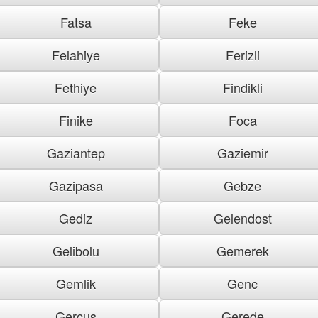
Fatsa
Feke
Felahiye
Ferizli
Fethiye
Findikli
Finike
Foca
Gaziantep
Gaziemir
Gazipasa
Gebze
Gediz
Gelendost
Gelibolu
Gemerek
Gemlik
Genc
Gercus
Gerede