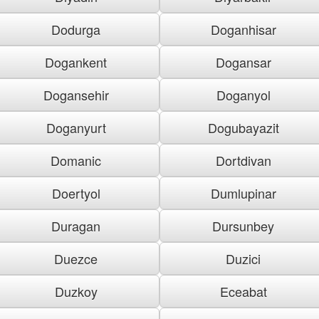
Dodurga
Doganhisar
Dogankent
Dogansar
Dogansehir
Doganyol
Doganyurt
Dogubayazit
Domanic
Dortdivan
Doertyol
Dumlupinar
Duragan
Dursunbey
Duezce
Duzici
Duzkoy
Eceabat