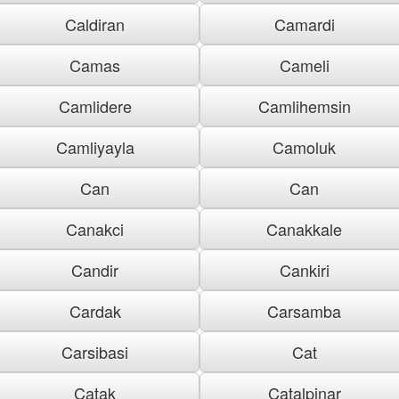
Caldiran
Camardi
Camas
Cameli
Camlidere
Camlihemsin
Camliyayla
Camoluk
Can
Can
Canakci
Canakkale
Candir
Cankiri
Cardak
Carsamba
Carsibasi
Cat
Catak
Catalpinar