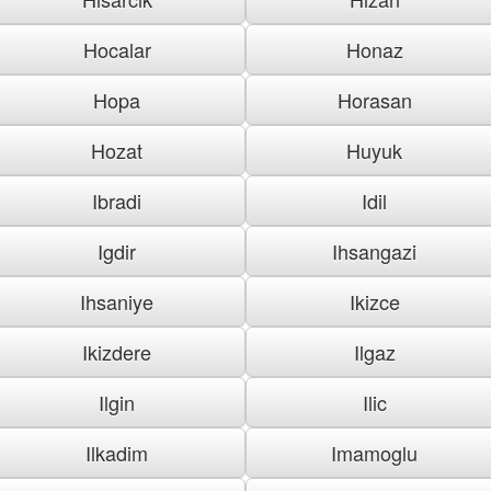
Hocalar
Honaz
Hopa
Horasan
Hozat
Huyuk
Ibradi
Idil
Igdir
Ihsangazi
Ihsaniye
Ikizce
Ikizdere
Ilgaz
Ilgin
Ilic
Ilkadim
Imamoglu