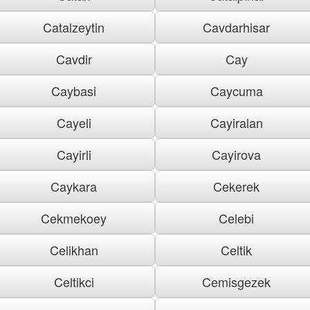
Catalzeytin
Cavdarhisar
Cavdir
Cay
Caybasi
Caycuma
Cayeli
Cayiralan
Cayirli
Cayirova
Caykara
Cekerek
Cekmekoey
Celebi
Celikhan
Celtik
Celtikci
Cemisgezek