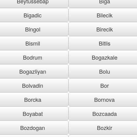
Beytussebap
Biga
Bigadic
Bilecik
Bingol
Birecik
Bismil
Bitlis
Bodrum
Bogazkale
Bogazliyan
Bolu
Bolvadin
Bor
Borcka
Bornova
Boyabat
Bozcaada
Bozdogan
Bozkir