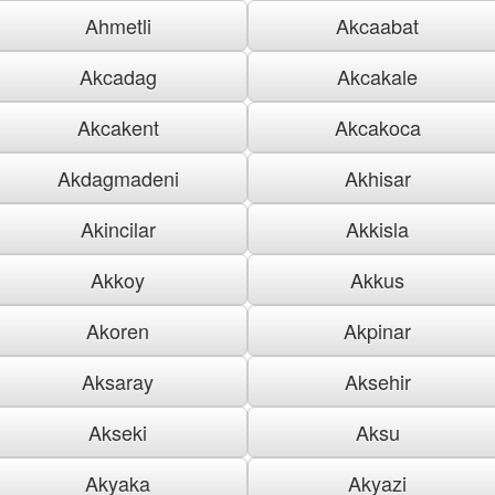
Ahmetli
Akcaabat
Akcadag
Akcakale
Akcakent
Akcakoca
Akdagmadeni
Akhisar
Akincilar
Akkisla
Akkoy
Akkus
Akoren
Akpinar
Aksaray
Aksehir
Akseki
Aksu
Akyaka
Akyazi