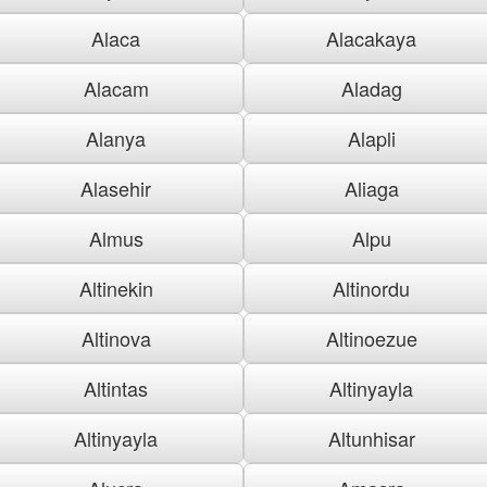
Alaca
Alacakaya
Alacam
Aladag
Alanya
Alapli
Alasehir
Aliaga
Almus
Alpu
Altinekin
Altinordu
Altinova
Altinoezue
Altintas
Altinyayla
Altinyayla
Altunhisar