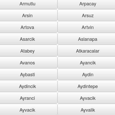
Armutlu
Arpacay
Arsin
Arsuz
Artova
Artvin
Asarcik
Aslanapa
Atabey
Atkaracalar
Avanos
Ayancik
Aybasti
Aydin
Aydincik
Aydintepe
Ayranci
Ayvacik
Ayvacik
Ayvalik