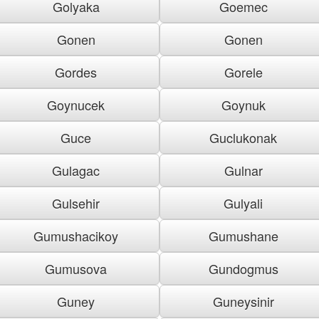
Golyaka
Goemec
Gonen
Gonen
Gordes
Gorele
Goynucek
Goynuk
Guce
Guclukonak
Gulagac
Gulnar
Gulsehir
Gulyali
Gumushacikoy
Gumushane
Gumusova
Gundogmus
Guney
Guneysinir