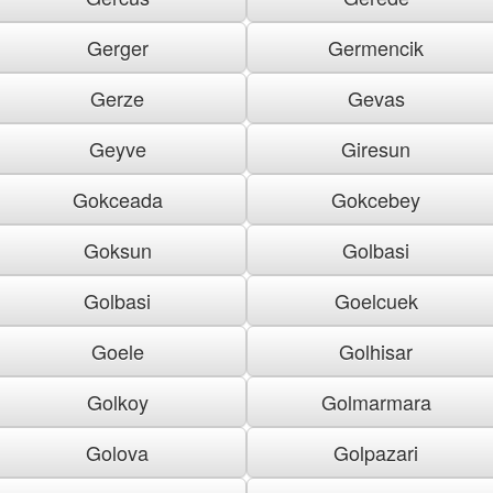
Gerger
Germencik
Gerze
Gevas
Geyve
Giresun
Gokceada
Gokcebey
Goksun
Golbasi
Golbasi
Goelcuek
Goele
Golhisar
Golkoy
Golmarmara
Golova
Golpazari