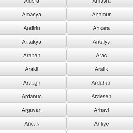
Alucra
Amasra
Amasya
Anamur
Andirin
Ankara
Antakya
Antalya
Araban
Arac
Arakli
Aralik
Arapgir
Ardahan
Ardanuc
Ardesen
Arguvan
Arhavi
Aricak
Arifiye