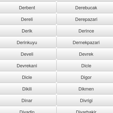
Derbent
Derebucak
Dereli
Derepazari
Derik
Derince
Derinkuyu
Dernekpazari
Develi
Devrek
Devrekani
Dicle
Dicle
Digor
Dikili
Dikmen
Dinar
Divrigi
Diyadin
Diyarbakir