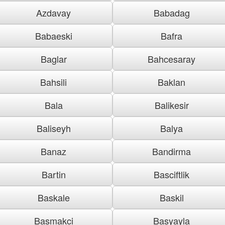
Azdavay
Babadag
Babaeski
Bafra
Baglar
Bahcesaray
Bahsili
Baklan
Bala
Balikesir
Baliseyh
Balya
Banaz
Bandirma
Bartin
Basciftlik
Baskale
Baskil
Basmakci
Basyayla