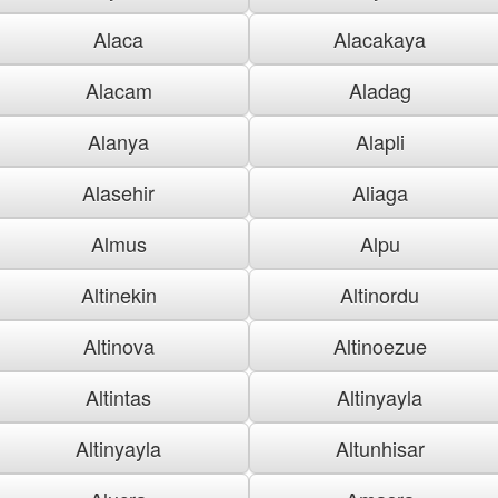
Alaca
Alacakaya
Alacam
Aladag
Alanya
Alapli
Alasehir
Aliaga
Almus
Alpu
Altinekin
Altinordu
Altinova
Altinoezue
Altintas
Altinyayla
Altinyayla
Altunhisar