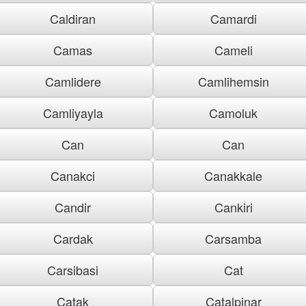
Caldiran
Camardi
Camas
Cameli
Camlidere
Camlihemsin
Camliyayla
Camoluk
Can
Can
Canakci
Canakkale
Candir
Cankiri
Cardak
Carsamba
Carsibasi
Cat
Catak
Catalpinar