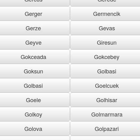
Gerger
Germencik
Gerze
Gevas
Geyve
Giresun
Gokceada
Gokcebey
Goksun
Golbasi
Golbasi
Goelcuek
Goele
Golhisar
Golkoy
Golmarmara
Golova
Golpazari