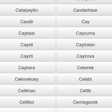
Catalzeytin
Cavdarhisar
Cavdir
Cay
Caybasi
Caycuma
Cayeli
Cayiralan
Cayirli
Cayirova
Caykara
Cekerek
Cekmekoey
Celebi
Celikhan
Celtik
Celtikci
Cemisgezek