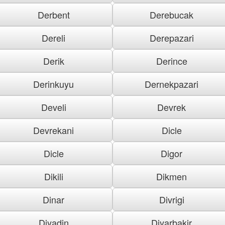
Derbent
Derebucak
Dereli
Derepazari
Derik
Derince
Derinkuyu
Dernekpazari
Develi
Devrek
Devrekani
Dicle
Dicle
Digor
Dikili
Dikmen
Dinar
Divrigi
Diyadin
Diyarbakir