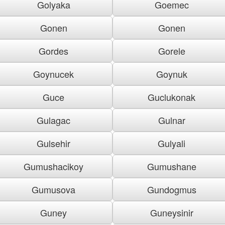
Golyaka
Goemec
Gonen
Gonen
Gordes
Gorele
Goynucek
Goynuk
Guce
Guclukonak
Gulagac
Gulnar
Gulsehir
Gulyali
Gumushacikoy
Gumushane
Gumusova
Gundogmus
Guney
Guneysinir