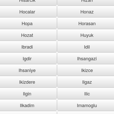
Hocalar
Honaz
Hopa
Horasan
Hozat
Huyuk
Ibradi
Idil
Igdir
Ihsangazi
Ihsaniye
Ikizce
Ikizdere
Ilgaz
Ilgin
Ilic
Ilkadim
Imamoglu