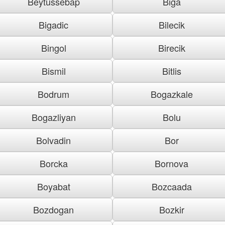
Beytussebap
Biga
Bigadic
Bilecik
Bingol
Birecik
Bismil
Bitlis
Bodrum
Bogazkale
Bogazliyan
Bolu
Bolvadin
Bor
Borcka
Bornova
Boyabat
Bozcaada
Bozdogan
Bozkir