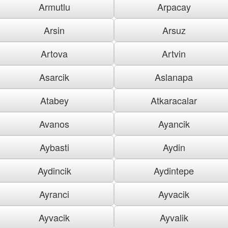
Armutlu
Arpacay
Arsin
Arsuz
Artova
Artvin
Asarcik
Aslanapa
Atabey
Atkaracalar
Avanos
Ayancik
Aybasti
Aydin
Aydincik
Aydintepe
Ayranci
Ayvacik
Ayvacik
Ayvalik