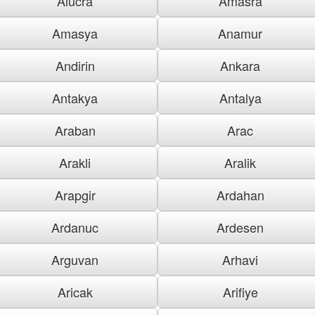
Alucra
Amasra
Amasya
Anamur
Andirin
Ankara
Antakya
Antalya
Araban
Arac
Arakli
Aralik
Arapgir
Ardahan
Ardanuc
Ardesen
Arguvan
Arhavi
Aricak
Arifiye