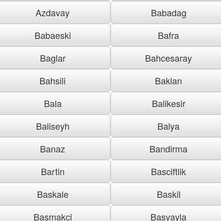
Azdavay
Babadag
Babaeski
Bafra
Baglar
Bahcesaray
Bahsili
Baklan
Bala
Balikesir
Baliseyh
Balya
Banaz
Bandirma
Bartin
Basciftlik
Baskale
Baskil
Basmakci
Basyayla