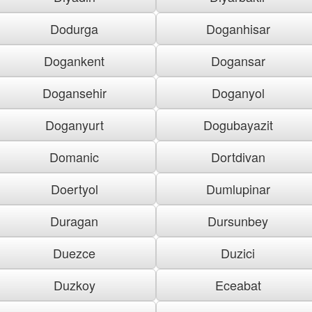
Dodurga
Doganhisar
Dogankent
Dogansar
Dogansehir
Doganyol
Doganyurt
Dogubayazit
Domanic
Dortdivan
Doertyol
Dumlupinar
Duragan
Dursunbey
Duezce
Duzici
Duzkoy
Eceabat