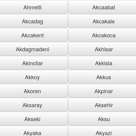
Ahmetli
Akcaabat
Akcadag
Akcakale
Akcakent
Akcakoca
Akdagmadeni
Akhisar
Akincilar
Akkisla
Akkoy
Akkus
Akoren
Akpinar
Aksaray
Aksehir
Akseki
Aksu
Akyaka
Akyazi