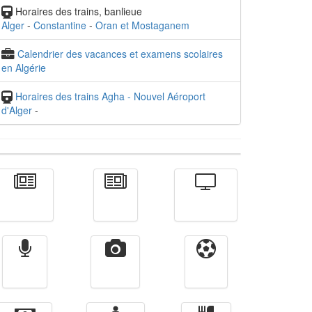
Horaires des trains, banlieue
Alger
-
Constantine
-
Oran et Mostaganem
Calendrier des vacances et examens scolaires
en Algérie
Horaires des trains Agha - Nouvel Aéroport
d'Alger
-
Actualité
الأخبار
Télévision
Radio
Vidéos
Sport