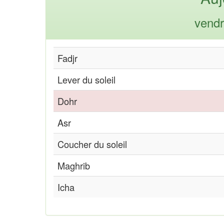
vendr
Fadjr
Lever du soleil
Dohr
Asr
Coucher du soleil
Maghrib
Icha