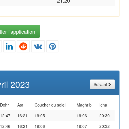
21:20
ler l'application
ril 2023
Suivant
Dohr
Asr
Coucher du soleil
Maghrib
Icha
12:47
16:21
19:05
19:06
20:30
12:46
16:21
19:06
19:07
20:32