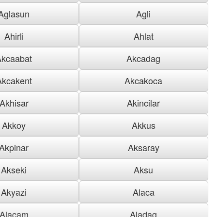
Aglasun
Agli
Ahirli
Ahlat
Akcaabat
Akcadag
Akcakent
Akcakoca
Akhisar
Akincilar
Akkoy
Akkus
Akpinar
Aksaray
Akseki
Aksu
Akyazi
Alaca
Alacam
Aladag