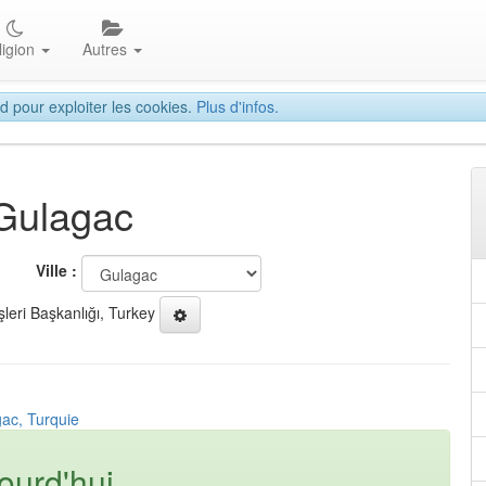
ligion
Autres
d pour exploiter les cookies.
Plus d'infos.
 Gulagac
Ville :
şleri Başkanlığı, Turkey
gac, Turquie
ourd'hui