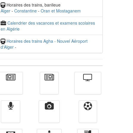
Horaires des trains, banlieue
Alger
-
Constantine
-
Oran et Mostaganem
Calendrier des vacances et examens scolaires
en Algérie
Horaires des trains Agha - Nouvel Aéroport
d'Alger
-
Actualité
الأخبار
Télévision
Radio
Vidéos
Sport