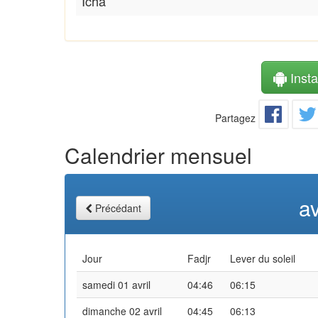
Icha
Instal
Partagez
Calendrier mensuel
av
Précédant
Jour
Fadjr
Lever du soleil
samedi 01 avril
04:46
06:15
dimanche 02 avril
04:45
06:13