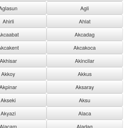
Aglasun
Agli
Ahirli
Ahlat
Akcaabat
Akcadag
Akcakent
Akcakoca
Akhisar
Akincilar
Akkoy
Akkus
Akpinar
Aksaray
Akseki
Aksu
Akyazi
Alaca
Alacam
Aladag