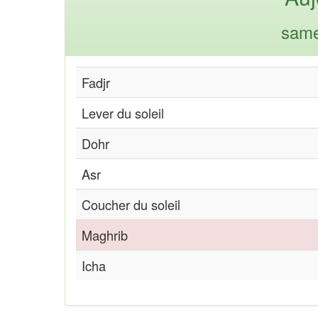
same
Fadjr
Lever du soleil
Dohr
Asr
Coucher du soleil
Maghrib
Icha