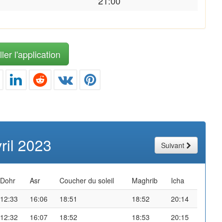
21:00
ler l'application
ril 2023
Suivant
Dohr
Asr
Coucher du soleil
Maghrib
Icha
12:33
16:06
18:51
18:52
20:14
12:32
16:07
18:52
18:53
20:15