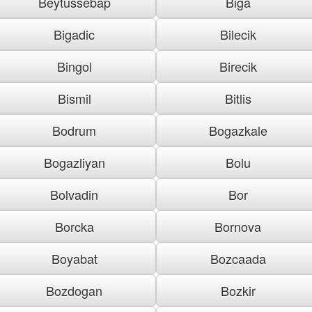
Beytussebap
Biga
Bigadic
Bilecik
Bingol
Birecik
Bismil
Bitlis
Bodrum
Bogazkale
Bogazliyan
Bolu
Bolvadin
Bor
Borcka
Bornova
Boyabat
Bozcaada
Bozdogan
Bozkir