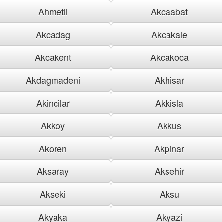
Ahmetli
Akcaabat
Akcadag
Akcakale
Akcakent
Akcakoca
Akdagmadeni
Akhisar
Akincilar
Akkisla
Akkoy
Akkus
Akoren
Akpinar
Aksaray
Aksehir
Akseki
Aksu
Akyaka
Akyazi