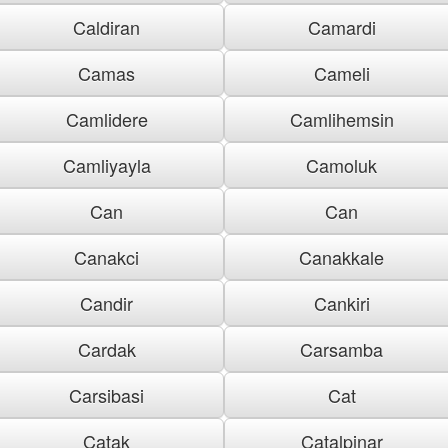
Caldiran
Camardi
Camas
Cameli
Camlidere
Camlihemsin
Camliyayla
Camoluk
Can
Can
Canakci
Canakkale
Candir
Cankiri
Cardak
Carsamba
Carsibasi
Cat
Catak
Catalpinar