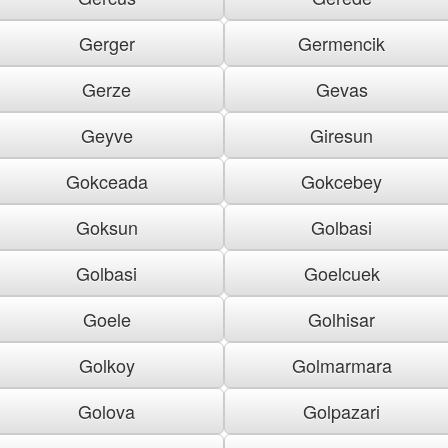
Gerger
Germencik
Gerze
Gevas
Geyve
Giresun
Gokceada
Gokcebey
Goksun
Golbasi
Golbasi
Goelcuek
Goele
Golhisar
Golkoy
Golmarmara
Golova
Golpazari