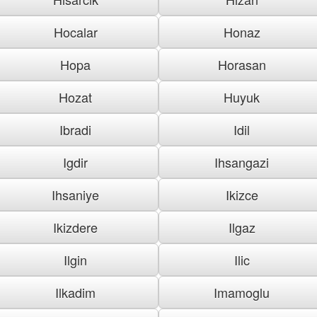
Hocalar
Honaz
Hopa
Horasan
Hozat
Huyuk
Ibradi
Idil
Igdir
Ihsangazi
Ihsaniye
Ikizce
Ikizdere
Ilgaz
Ilgin
Ilic
Ilkadim
Imamoglu