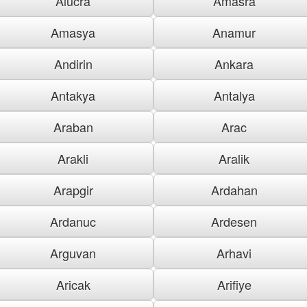
Alucra
Amasra
Amasya
Anamur
Andirin
Ankara
Antakya
Antalya
Araban
Arac
Arakli
Aralik
Arapgir
Ardahan
Ardanuc
Ardesen
Arguvan
Arhavi
Aricak
Arifiye