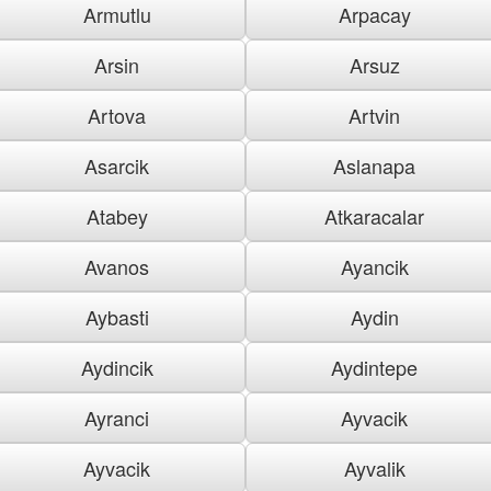
Armutlu
Arpacay
Arsin
Arsuz
Artova
Artvin
Asarcik
Aslanapa
Atabey
Atkaracalar
Avanos
Ayancik
Aybasti
Aydin
Aydincik
Aydintepe
Ayranci
Ayvacik
Ayvacik
Ayvalik