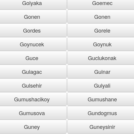
Golyaka
Goemec
Gonen
Gonen
Gordes
Gorele
Goynucek
Goynuk
Guce
Guclukonak
Gulagac
Gulnar
Gulsehir
Gulyali
Gumushacikoy
Gumushane
Gumusova
Gundogmus
Guney
Guneysinir