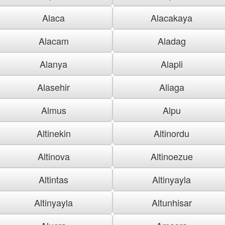
Alaca
Alacakaya
Alacam
Aladag
Alanya
Alapli
Alasehir
Aliaga
Almus
Alpu
Altinekin
Altinordu
Altinova
Altinoezue
Altintas
Altinyayla
Altinyayla
Altunhisar