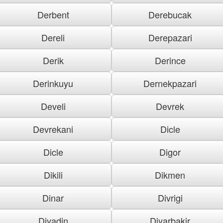
Derbent
Derebucak
Dereli
Derepazari
Derik
Derince
Derinkuyu
Dernekpazari
Develi
Devrek
Devrekani
Dicle
Dicle
Digor
Dikili
Dikmen
Dinar
Divrigi
Diyadin
Diyarbakir