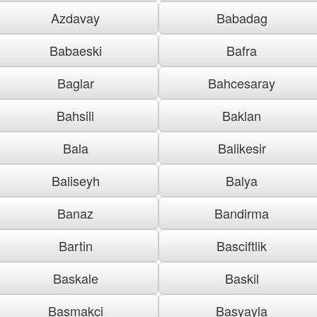
Azdavay
Babadag
Babaeski
Bafra
Baglar
Bahcesaray
Bahsili
Baklan
Bala
Balikesir
Baliseyh
Balya
Banaz
Bandirma
Bartin
Basciftlik
Baskale
Baskil
Basmakci
Basyayla