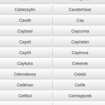
Catalzeytin
Cavdarhisar
Cavdir
Cay
Caybasi
Caycuma
Cayeli
Cayiralan
Cayirli
Cayirova
Caykara
Cekerek
Cekmekoey
Celebi
Celikhan
Celtik
Celtikci
Cemisgezek