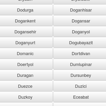
Dodurga
Doganhisar
Dogankent
Dogansar
Dogansehir
Doganyol
Doganyurt
Dogubayazit
Domanic
Dortdivan
Doertyol
Dumlupinar
Duragan
Dursunbey
Duezce
Duzici
Duzkoy
Eceabat