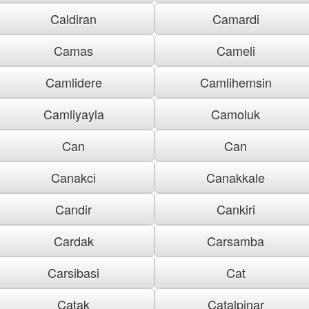
Caldiran
Camardi
Camas
Cameli
Camlidere
Camlihemsin
Camliyayla
Camoluk
Can
Can
Canakci
Canakkale
Candir
Cankiri
Cardak
Carsamba
Carsibasi
Cat
Catak
Catalpinar