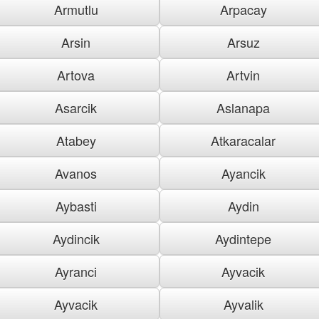
Armutlu
Arpacay
Arsin
Arsuz
Artova
Artvin
Asarcik
Aslanapa
Atabey
Atkaracalar
Avanos
Ayancik
Aybasti
Aydin
Aydincik
Aydintepe
Ayranci
Ayvacik
Ayvacik
Ayvalik