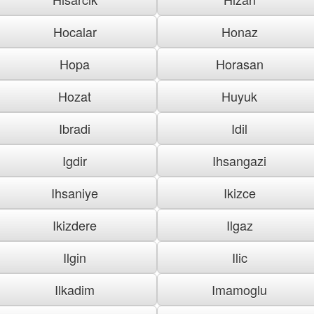
Hocalar
Honaz
Hopa
Horasan
Hozat
Huyuk
Ibradi
Idil
Igdir
Ihsangazi
Ihsaniye
Ikizce
Ikizdere
Ilgaz
Ilgin
Ilic
Ilkadim
Imamoglu