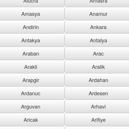
Alucra
Amasra
Amasya
Anamur
Andirin
Ankara
Antakya
Antalya
Araban
Arac
Arakli
Aralik
Arapgir
Ardahan
Ardanuc
Ardesen
Arguvan
Arhavi
Aricak
Arifiye