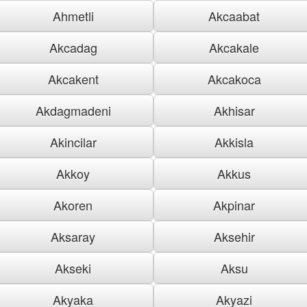
Ahmetli
Akcaabat
Akcadag
Akcakale
Akcakent
Akcakoca
Akdagmadeni
Akhisar
Akincilar
Akkisla
Akkoy
Akkus
Akoren
Akpinar
Aksaray
Aksehir
Akseki
Aksu
Akyaka
Akyazi