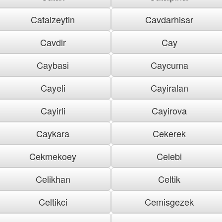
Catalzeytin
Cavdarhisar
Cavdir
Cay
Caybasi
Caycuma
Cayeli
Cayiralan
Cayirli
Cayirova
Caykara
Cekerek
Cekmekoey
Celebi
Celikhan
Celtik
Celtikci
Cemisgezek