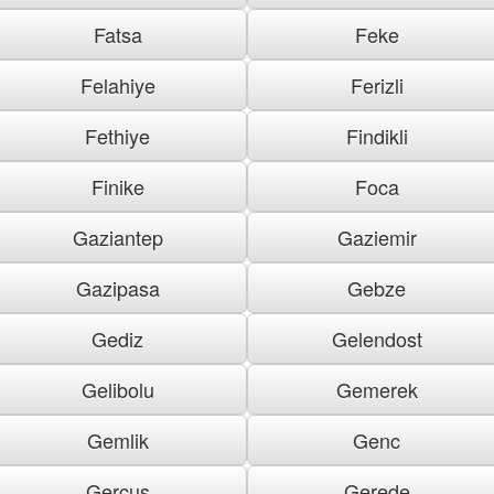
Fatsa
Feke
Felahiye
Ferizli
Fethiye
Findikli
Finike
Foca
Gaziantep
Gaziemir
Gazipasa
Gebze
Gediz
Gelendost
Gelibolu
Gemerek
Gemlik
Genc
Gercus
Gerede