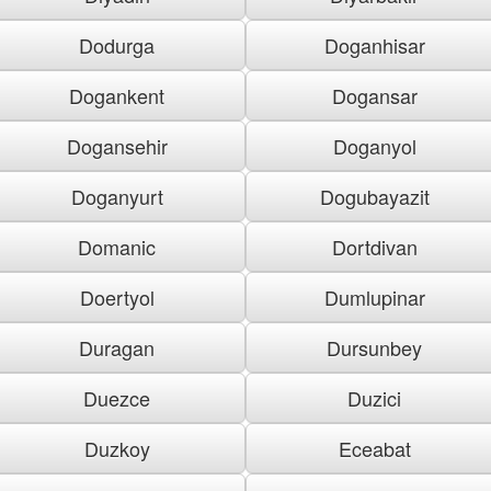
Dodurga
Doganhisar
Dogankent
Dogansar
Dogansehir
Doganyol
Doganyurt
Dogubayazit
Domanic
Dortdivan
Doertyol
Dumlupinar
Duragan
Dursunbey
Duezce
Duzici
Duzkoy
Eceabat