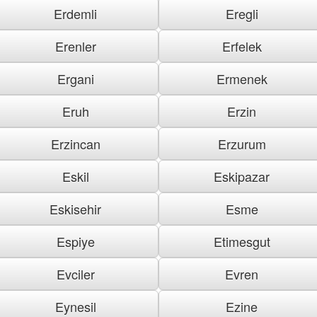
Erdemli
Eregli
Erenler
Erfelek
Ergani
Ermenek
Eruh
Erzin
Erzincan
Erzurum
Eskil
Eskipazar
Eskisehir
Esme
Espiye
Etimesgut
Evciler
Evren
Eynesil
Ezine