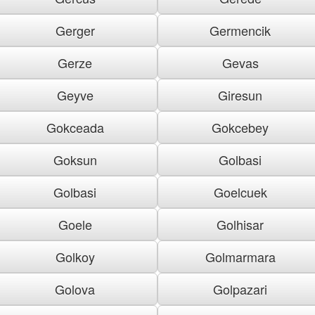
Gerger
Germencik
Gerze
Gevas
Geyve
Giresun
Gokceada
Gokcebey
Goksun
Golbasi
Golbasi
Goelcuek
Goele
Golhisar
Golkoy
Golmarmara
Golova
Golpazari