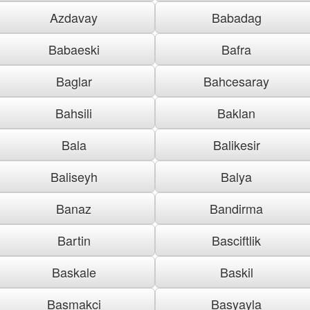
Azdavay
Babadag
Babaeski
Bafra
Baglar
Bahcesaray
Bahsili
Baklan
Bala
Balikesir
Baliseyh
Balya
Banaz
Bandirma
Bartin
Basciftlik
Baskale
Baskil
Basmakci
Basyayla