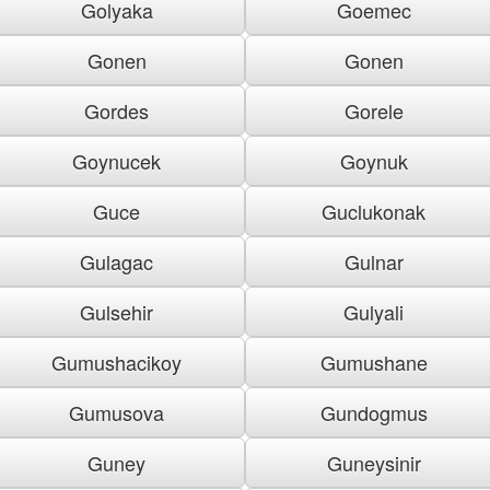
Golyaka
Goemec
Gonen
Gonen
Gordes
Gorele
Goynucek
Goynuk
Guce
Guclukonak
Gulagac
Gulnar
Gulsehir
Gulyali
Gumushacikoy
Gumushane
Gumusova
Gundogmus
Guney
Guneysinir