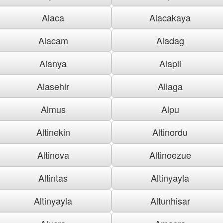
Alaca
Alacakaya
Alacam
Aladag
Alanya
Alapli
Alasehir
Aliaga
Almus
Alpu
Altinekin
Altinordu
Altinova
Altinoezue
Altintas
Altinyayla
Altinyayla
Altunhisar