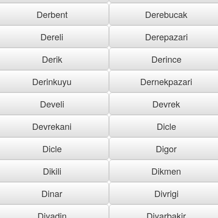
Derbent
Derebucak
Dereli
Derepazari
Derik
Derince
Derinkuyu
Dernekpazari
Develi
Devrek
Devrekani
Dicle
Dicle
Digor
Dikili
Dikmen
Dinar
Divrigi
Diyadin
Diyarbakir