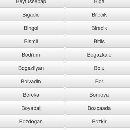
Beytussebap
Biga
Bigadic
Bilecik
Bingol
Birecik
Bismil
Bitlis
Bodrum
Bogazkale
Bogazliyan
Bolu
Bolvadin
Bor
Borcka
Bornova
Boyabat
Bozcaada
Bozdogan
Bozkir