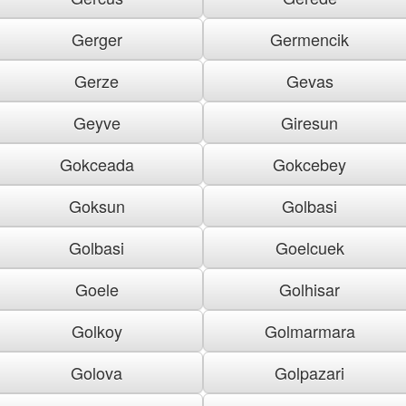
Gerger
Germencik
Gerze
Gevas
Geyve
Giresun
Gokceada
Gokcebey
Goksun
Golbasi
Golbasi
Goelcuek
Goele
Golhisar
Golkoy
Golmarmara
Golova
Golpazari