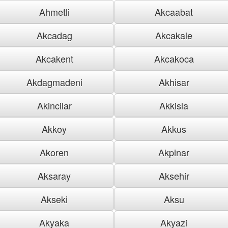
Ahmetli
Akcaabat
Akcadag
Akcakale
Akcakent
Akcakoca
Akdagmadeni
Akhisar
Akincilar
Akkisla
Akkoy
Akkus
Akoren
Akpinar
Aksaray
Aksehir
Akseki
Aksu
Akyaka
Akyazi