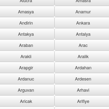
Alucra
Amasra
Amasya
Anamur
Andirin
Ankara
Antakya
Antalya
Araban
Arac
Arakli
Aralik
Arapgir
Ardahan
Ardanuc
Ardesen
Arguvan
Arhavi
Aricak
Arifiye