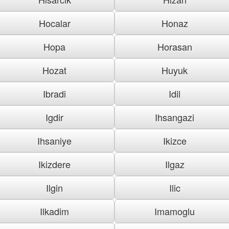
Hocalar
Honaz
Hopa
Horasan
Hozat
Huyuk
Ibradi
Idil
Igdir
Ihsangazi
Ihsaniye
Ikizce
Ikizdere
Ilgaz
Ilgin
Ilic
Ilkadim
Imamoglu