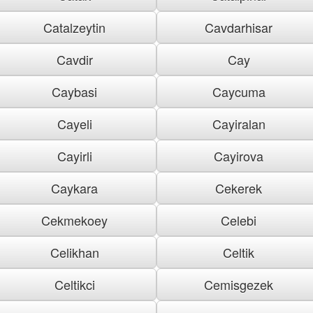
Catalzeytin
Cavdarhisar
Cavdir
Cay
Caybasi
Caycuma
Cayeli
Cayiralan
Cayirli
Cayirova
Caykara
Cekerek
Cekmekoey
Celebi
Celikhan
Celtik
Celtikci
Cemisgezek