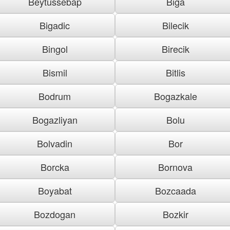
Beytussebap
Biga
Bigadic
Bilecik
Bingol
Birecik
Bismil
Bitlis
Bodrum
Bogazkale
Bogazliyan
Bolu
Bolvadin
Bor
Borcka
Bornova
Boyabat
Bozcaada
Bozdogan
Bozkir