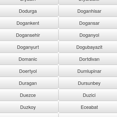
Dodurga
Doganhisar
Dogankent
Dogansar
Dogansehir
Doganyol
Doganyurt
Dogubayazit
Domanic
Dortdivan
Doertyol
Dumlupinar
Duragan
Dursunbey
Duezce
Duzici
Duzkoy
Eceabat