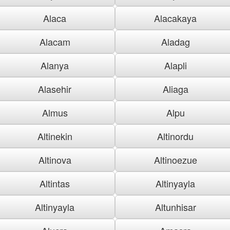
Alaca
Alacakaya
Alacam
Aladag
Alanya
Alapli
Alasehir
Aliaga
Almus
Alpu
Altinekin
Altinordu
Altinova
Altinoezue
Altintas
Altinyayla
Altinyayla
Altunhisar