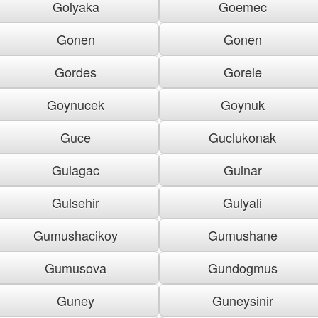
Golyaka
Goemec
Gonen
Gonen
Gordes
Gorele
Goynucek
Goynuk
Guce
Guclukonak
Gulagac
Gulnar
Gulsehir
Gulyali
Gumushacikoy
Gumushane
Gumusova
Gundogmus
Guney
Guneysinir