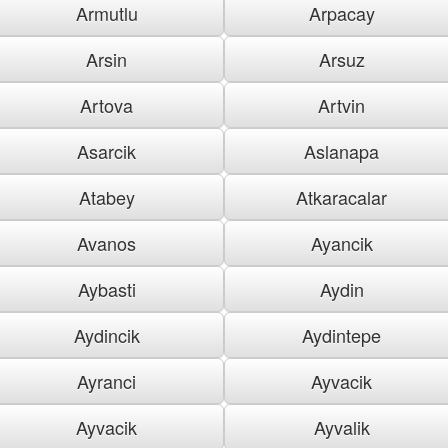
Armutlu
Arpacay
Arsin
Arsuz
Artova
Artvin
Asarcik
Aslanapa
Atabey
Atkaracalar
Avanos
Ayancik
Aybasti
Aydin
Aydincik
Aydintepe
Ayranci
Ayvacik
Ayvacik
Ayvalik