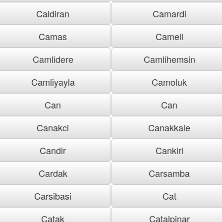
Caldiran
Camardi
Camas
Cameli
Camlidere
Camlihemsin
Camliyayla
Camoluk
Can
Can
Canakci
Canakkale
Candir
Cankiri
Cardak
Carsamba
Carsibasi
Cat
Catak
Catalpinar