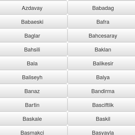
Azdavay
Babadag
Babaeski
Bafra
Baglar
Bahcesaray
Bahsili
Baklan
Bala
Balikesir
Baliseyh
Balya
Banaz
Bandirma
Bartin
Basciftlik
Baskale
Baskil
Basmakci
Basyayla