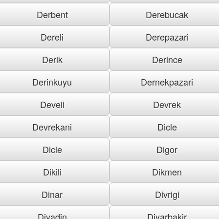
Derbent
Derebucak
Dereli
Derepazari
Derik
Derince
Derinkuyu
Dernekpazari
Develi
Devrek
Devrekani
Dicle
Dicle
Digor
Dikili
Dikmen
Dinar
Divrigi
Diyadin
Diyarbakir