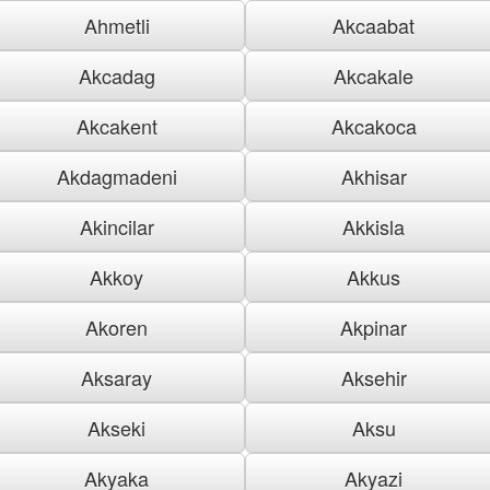
Ahmetli
Akcaabat
Akcadag
Akcakale
Akcakent
Akcakoca
Akdagmadeni
Akhisar
Akincilar
Akkisla
Akkoy
Akkus
Akoren
Akpinar
Aksaray
Aksehir
Akseki
Aksu
Akyaka
Akyazi