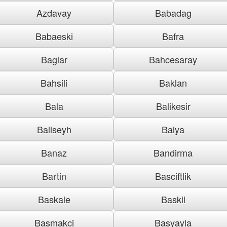
Azdavay
Babadag
Babaeski
Bafra
Baglar
Bahcesaray
Bahsili
Baklan
Bala
Balikesir
Baliseyh
Balya
Banaz
Bandirma
Bartin
Basciftlik
Baskale
Baskil
Basmakci
Basyayla