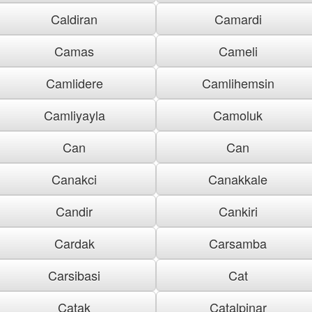
Caldiran
Camardi
Camas
Cameli
Camlidere
Camlihemsin
Camliyayla
Camoluk
Can
Can
Canakci
Canakkale
Candir
Cankiri
Cardak
Carsamba
Carsibasi
Cat
Catak
Catalpinar