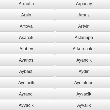
Armutlu
Arpacay
Arsin
Arsuz
Artova
Artvin
Asarcik
Aslanapa
Atabey
Atkaracalar
Avanos
Ayancik
Aybasti
Aydin
Aydincik
Aydintepe
Ayranci
Ayvacik
Ayvacik
Ayvalik