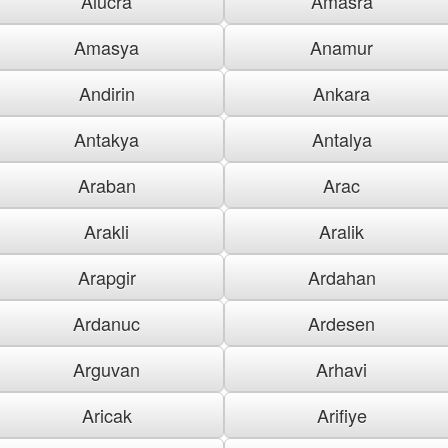
Alucra
Amasra
Amasya
Anamur
Andirin
Ankara
Antakya
Antalya
Araban
Arac
Arakli
Aralik
Arapgir
Ardahan
Ardanuc
Ardesen
Arguvan
Arhavi
Aricak
Arifiye