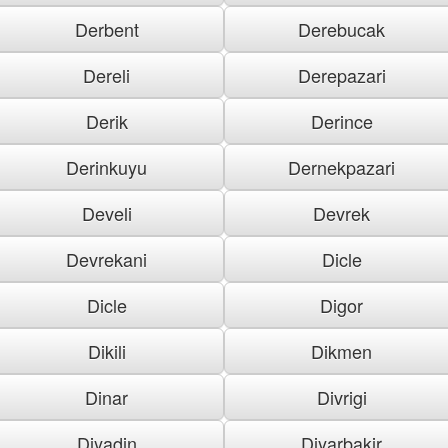
Derbent
Derebucak
Dereli
Derepazari
Derik
Derince
Derinkuyu
Dernekpazari
Develi
Devrek
Devrekani
Dicle
Dicle
Digor
Dikili
Dikmen
Dinar
Divrigi
Diyadin
Diyarbakir