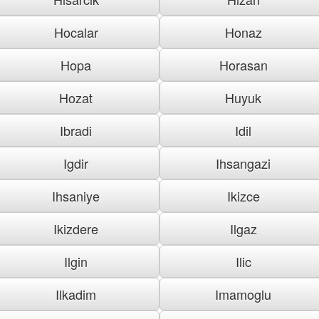
Hocalar
Honaz
Hopa
Horasan
Hozat
Huyuk
Ibradi
Idil
Igdir
Ihsangazi
Ihsaniye
Ikizce
Ikizdere
Ilgaz
Ilgin
Ilic
Ilkadim
Imamoglu