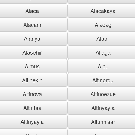
Alaca
Alacakaya
Alacam
Aladag
Alanya
Alapli
Alasehir
Aliaga
Almus
Alpu
Altinekin
Altinordu
Altinova
Altinoezue
Altintas
Altinyayla
Altinyayla
Altunhisar