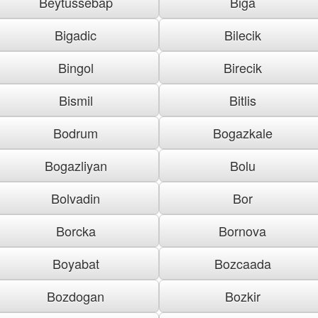
Beytussebap
Biga
Bigadic
Bilecik
Bingol
Birecik
Bismil
Bitlis
Bodrum
Bogazkale
Bogazliyan
Bolu
Bolvadin
Bor
Borcka
Bornova
Boyabat
Bozcaada
Bozdogan
Bozkir