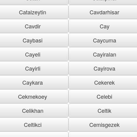
Catalzeytin
Cavdarhisar
Cavdir
Cay
Caybasi
Caycuma
Cayeli
Cayiralan
Cayirli
Cayirova
Caykara
Cekerek
Cekmekoey
Celebi
Celikhan
Celtik
Celtikci
Cemisgezek