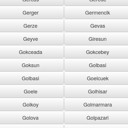
Gerger
Germencik
Gerze
Gevas
Geyve
Giresun
Gokceada
Gokcebey
Goksun
Golbasi
Golbasi
Goelcuek
Goele
Golhisar
Golkoy
Golmarmara
Golova
Golpazari