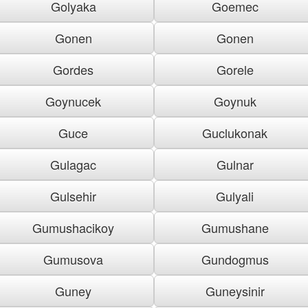
Golyaka
Goemec
Gonen
Gonen
Gordes
Gorele
Goynucek
Goynuk
Guce
Guclukonak
Gulagac
Gulnar
Gulsehir
Gulyali
Gumushacikoy
Gumushane
Gumusova
Gundogmus
Guney
Guneysinir