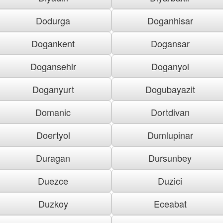
Dodurga
Doganhisar
Dogankent
Dogansar
Dogansehir
Doganyol
Doganyurt
Dogubayazit
Domanic
Dortdivan
Doertyol
Dumlupinar
Duragan
Dursunbey
Duezce
Duzici
Duzkoy
Eceabat