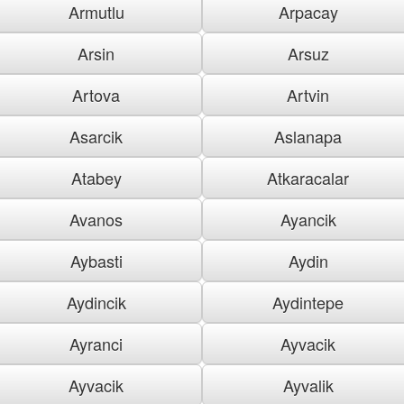
Armutlu
Arpacay
Arsin
Arsuz
Artova
Artvin
Asarcik
Aslanapa
Atabey
Atkaracalar
Avanos
Ayancik
Aybasti
Aydin
Aydincik
Aydintepe
Ayranci
Ayvacik
Ayvacik
Ayvalik