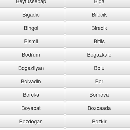
Beytussebap
Biga
Bigadic
Bilecik
Bingol
Birecik
Bismil
Bitlis
Bodrum
Bogazkale
Bogazliyan
Bolu
Bolvadin
Bor
Borcka
Bornova
Boyabat
Bozcaada
Bozdogan
Bozkir