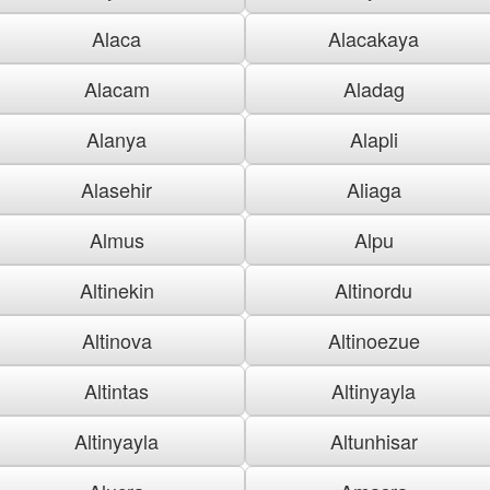
Alaca
Alacakaya
Alacam
Aladag
Alanya
Alapli
Alasehir
Aliaga
Almus
Alpu
Altinekin
Altinordu
Altinova
Altinoezue
Altintas
Altinyayla
Altinyayla
Altunhisar