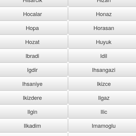
Hocalar
Honaz
Hopa
Horasan
Hozat
Huyuk
Ibradi
Idil
Igdir
Ihsangazi
Ihsaniye
Ikizce
Ikizdere
Ilgaz
Ilgin
Ilic
Ilkadim
Imamoglu