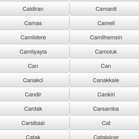
Caldiran
Camardi
Camas
Cameli
Camlidere
Camlihemsin
Camliyayla
Camoluk
Can
Can
Canakci
Canakkale
Candir
Cankiri
Cardak
Carsamba
Carsibasi
Cat
Catak
Catalpinar