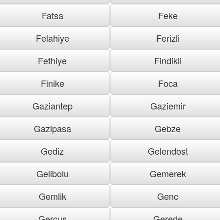
Fatsa
Feke
Felahiye
Ferizli
Fethiye
Findikli
Finike
Foca
Gaziantep
Gaziemir
Gazipasa
Gebze
Gediz
Gelendost
Gelibolu
Gemerek
Gemlik
Genc
Gercus
Gerede