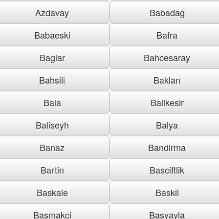
Azdavay
Babadag
Babaeski
Bafra
Baglar
Bahcesaray
Bahsili
Baklan
Bala
Balikesir
Baliseyh
Balya
Banaz
Bandirma
Bartin
Basciftlik
Baskale
Baskil
Basmakci
Basyayla