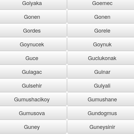
Golyaka
Goemec
Gonen
Gonen
Gordes
Gorele
Goynucek
Goynuk
Guce
Guclukonak
Gulagac
Gulnar
Gulsehir
Gulyali
Gumushacikoy
Gumushane
Gumusova
Gundogmus
Guney
Guneysinir