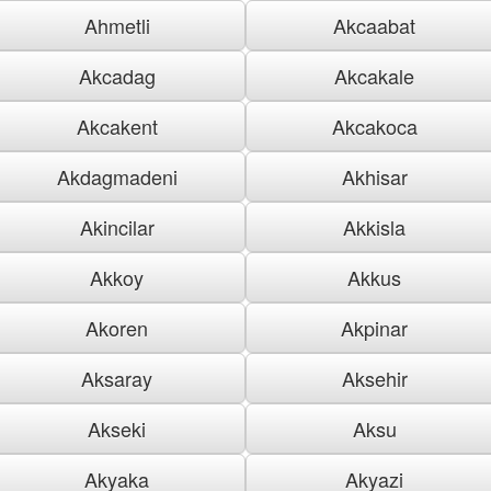
Ahmetli
Akcaabat
Akcadag
Akcakale
Akcakent
Akcakoca
Akdagmadeni
Akhisar
Akincilar
Akkisla
Akkoy
Akkus
Akoren
Akpinar
Aksaray
Aksehir
Akseki
Aksu
Akyaka
Akyazi