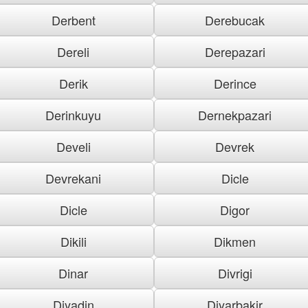
Derbent
Derebucak
Dereli
Derepazari
Derik
Derince
Derinkuyu
Dernekpazari
Develi
Devrek
Devrekani
Dicle
Dicle
Digor
Dikili
Dikmen
Dinar
Divrigi
Diyadin
Diyarbakir