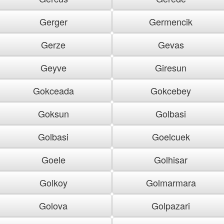
Gerger
Germencik
Gerze
Gevas
Geyve
Giresun
Gokceada
Gokcebey
Goksun
Golbasi
Golbasi
Goelcuek
Goele
Golhisar
Golkoy
Golmarmara
Golova
Golpazari