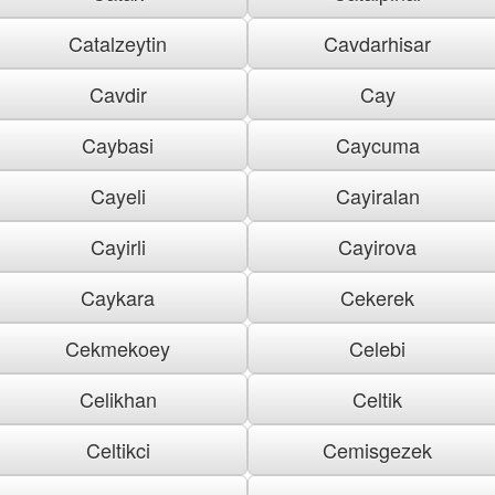
Catalzeytin
Cavdarhisar
Cavdir
Cay
Caybasi
Caycuma
Cayeli
Cayiralan
Cayirli
Cayirova
Caykara
Cekerek
Cekmekoey
Celebi
Celikhan
Celtik
Celtikci
Cemisgezek