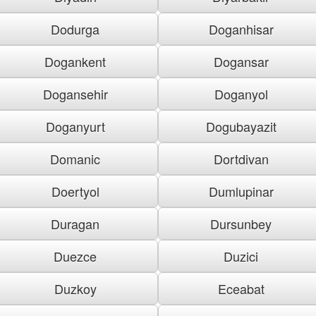
Dodurga
Doganhisar
Dogankent
Dogansar
Dogansehir
Doganyol
Doganyurt
Dogubayazit
Domanic
Dortdivan
Doertyol
Dumlupinar
Duragan
Dursunbey
Duezce
Duzici
Duzkoy
Eceabat