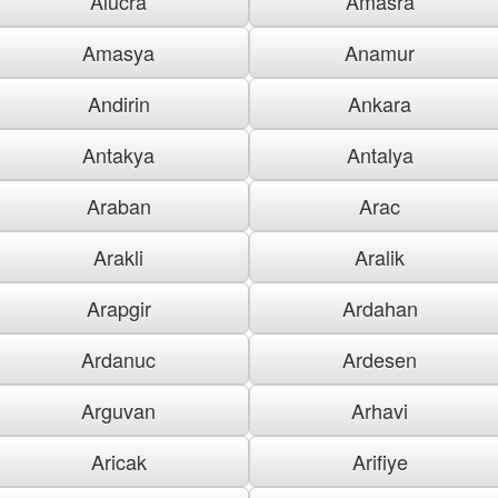
Alucra
Amasra
Amasya
Anamur
Andirin
Ankara
Antakya
Antalya
Araban
Arac
Arakli
Aralik
Arapgir
Ardahan
Ardanuc
Ardesen
Arguvan
Arhavi
Aricak
Arifiye