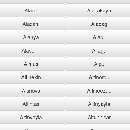
Alaca
Alacakaya
Alacam
Aladag
Alanya
Alapli
Alasehir
Aliaga
Almus
Alpu
Altinekin
Altinordu
Altinova
Altinoezue
Altintas
Altinyayla
Altinyayla
Altunhisar