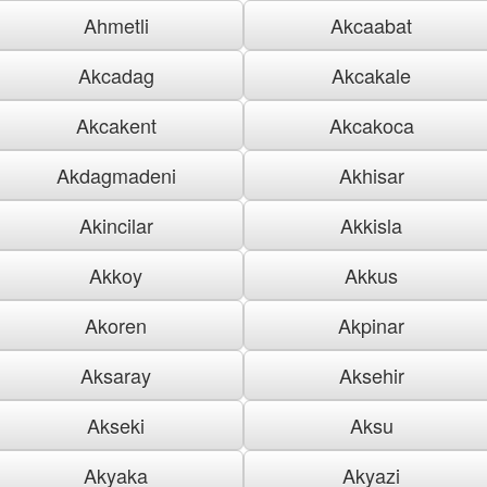
Ahmetli
Akcaabat
Akcadag
Akcakale
Akcakent
Akcakoca
Akdagmadeni
Akhisar
Akincilar
Akkisla
Akkoy
Akkus
Akoren
Akpinar
Aksaray
Aksehir
Akseki
Aksu
Akyaka
Akyazi