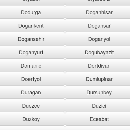
Dodurga
Doganhisar
Dogankent
Dogansar
Dogansehir
Doganyol
Doganyurt
Dogubayazit
Domanic
Dortdivan
Doertyol
Dumlupinar
Duragan
Dursunbey
Duezce
Duzici
Duzkoy
Eceabat