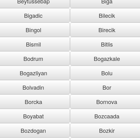
Beytussebap
Biga
Bigadic
Bilecik
Bingol
Birecik
Bismil
Bitlis
Bodrum
Bogazkale
Bogazliyan
Bolu
Bolvadin
Bor
Borcka
Bornova
Boyabat
Bozcaada
Bozdogan
Bozkir