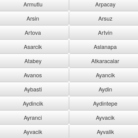
Armutlu
Arpacay
Arsin
Arsuz
Artova
Artvin
Asarcik
Aslanapa
Atabey
Atkaracalar
Avanos
Ayancik
Aybasti
Aydin
Aydincik
Aydintepe
Ayranci
Ayvacik
Ayvacik
Ayvalik