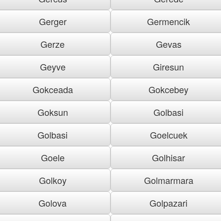
Gerger
Germencik
Gerze
Gevas
Geyve
Giresun
Gokceada
Gokcebey
Goksun
Golbasi
Golbasi
Goelcuek
Goele
Golhisar
Golkoy
Golmarmara
Golova
Golpazari