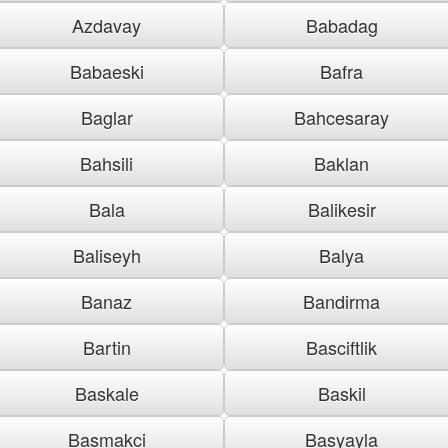
Azdavay
Babadag
Babaeski
Bafra
Baglar
Bahcesaray
Bahsili
Baklan
Bala
Balikesir
Baliseyh
Balya
Banaz
Bandirma
Bartin
Basciftlik
Baskale
Baskil
Basmakci
Basyayla