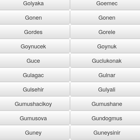
Golyaka
Goemec
Gonen
Gonen
Gordes
Gorele
Goynucek
Goynuk
Guce
Guclukonak
Gulagac
Gulnar
Gulsehir
Gulyali
Gumushacikoy
Gumushane
Gumusova
Gundogmus
Guney
Guneysinir