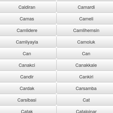
Caldiran
Camardi
Camas
Cameli
Camlidere
Camlihemsin
Camliyayla
Camoluk
Can
Can
Canakci
Canakkale
Candir
Cankiri
Cardak
Carsamba
Carsibasi
Cat
Catak
Catalpinar