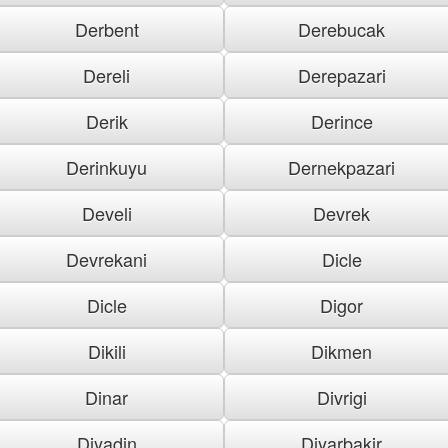
Derbent
Derebucak
Dereli
Derepazari
Derik
Derince
Derinkuyu
Dernekpazari
Develi
Devrek
Devrekani
Dicle
Dicle
Digor
Dikili
Dikmen
Dinar
Divrigi
Diyadin
Diyarbakir