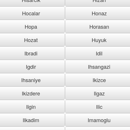
Hocalar
Honaz
Hopa
Horasan
Hozat
Huyuk
Ibradi
Idil
Igdir
Ihsangazi
Ihsaniye
Ikizce
Ikizdere
Ilgaz
Ilgin
Ilic
Ilkadim
Imamoglu