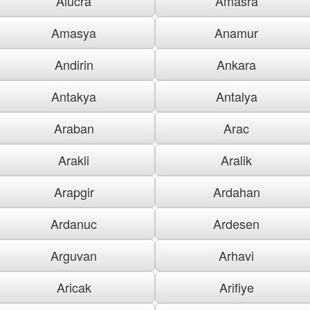
Alucra
Amasra
Amasya
Anamur
Andirin
Ankara
Antakya
Antalya
Araban
Arac
Arakli
Aralik
Arapgir
Ardahan
Ardanuc
Ardesen
Arguvan
Arhavi
Aricak
Arifiye