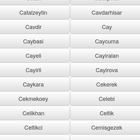
Catalzeytin
Cavdarhisar
Cavdir
Cay
Caybasi
Caycuma
Cayeli
Cayiralan
Cayirli
Cayirova
Caykara
Cekerek
Cekmekoey
Celebi
Celikhan
Celtik
Celtikci
Cemisgezek