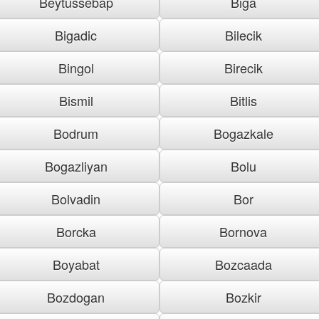
Beytussebap
Biga
Bigadic
Bilecik
Bingol
Birecik
Bismil
Bitlis
Bodrum
Bogazkale
Bogazliyan
Bolu
Bolvadin
Bor
Borcka
Bornova
Boyabat
Bozcaada
Bozdogan
Bozkir