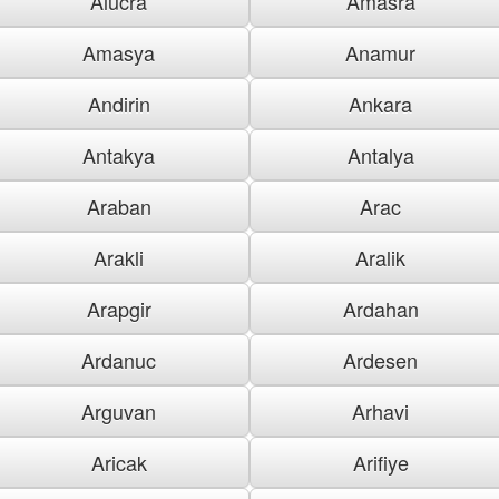
Alucra
Amasra
Amasya
Anamur
Andirin
Ankara
Antakya
Antalya
Araban
Arac
Arakli
Aralik
Arapgir
Ardahan
Ardanuc
Ardesen
Arguvan
Arhavi
Aricak
Arifiye