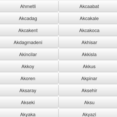
Ahmetli
Akcaabat
Akcadag
Akcakale
Akcakent
Akcakoca
Akdagmadeni
Akhisar
Akincilar
Akkisla
Akkoy
Akkus
Akoren
Akpinar
Aksaray
Aksehir
Akseki
Aksu
Akyaka
Akyazi