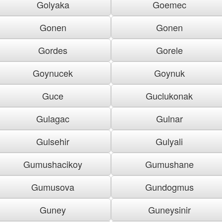
Golyaka
Goemec
Gonen
Gonen
Gordes
Gorele
Goynucek
Goynuk
Guce
Guclukonak
Gulagac
Gulnar
Gulsehir
Gulyali
Gumushacikoy
Gumushane
Gumusova
Gundogmus
Guney
Guneysinir