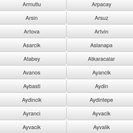
Armutlu
Arpacay
Arsin
Arsuz
Artova
Artvin
Asarcik
Aslanapa
Atabey
Atkaracalar
Avanos
Ayancik
Aybasti
Aydin
Aydincik
Aydintepe
Ayranci
Ayvacik
Ayvacik
Ayvalik