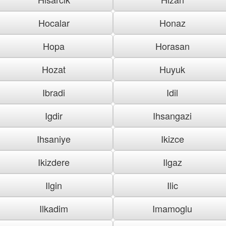
Hocalar
Honaz
Hopa
Horasan
Hozat
Huyuk
Ibradi
Idil
Igdir
Ihsangazi
Ihsaniye
Ikizce
Ikizdere
Ilgaz
Ilgin
Ilic
Ilkadim
Imamoglu