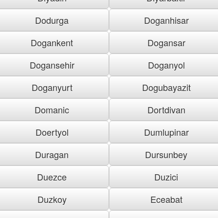
Dodurga
Doganhisar
Dogankent
Dogansar
Dogansehir
Doganyol
Doganyurt
Dogubayazit
Domanic
Dortdivan
Doertyol
Dumlupinar
Duragan
Dursunbey
Duezce
Duzici
Duzkoy
Eceabat