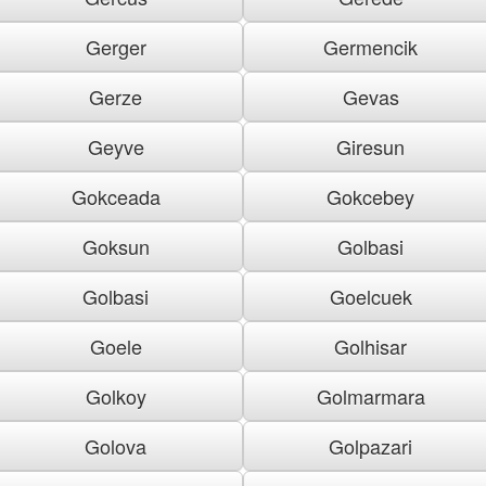
Gerger
Germencik
Gerze
Gevas
Geyve
Giresun
Gokceada
Gokcebey
Goksun
Golbasi
Golbasi
Goelcuek
Goele
Golhisar
Golkoy
Golmarmara
Golova
Golpazari