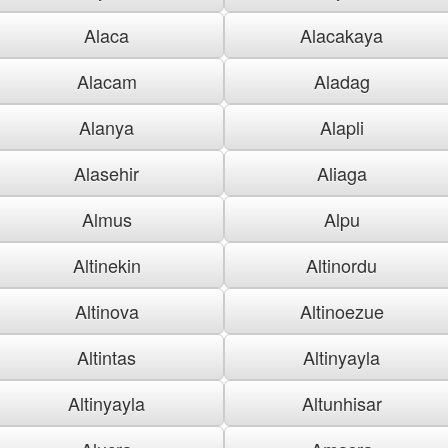
Alaca
Alacakaya
Alacam
Aladag
Alanya
Alapli
Alasehir
Aliaga
Almus
Alpu
Altinekin
Altinordu
Altinova
Altinoezue
Altintas
Altinyayla
Altinyayla
Altunhisar