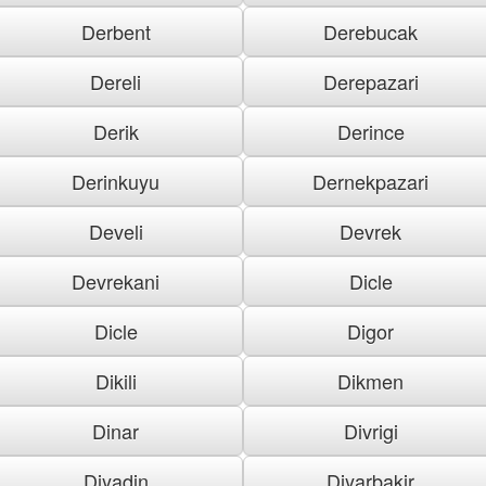
Derbent
Derebucak
Dereli
Derepazari
Derik
Derince
Derinkuyu
Dernekpazari
Develi
Devrek
Devrekani
Dicle
Dicle
Digor
Dikili
Dikmen
Dinar
Divrigi
Diyadin
Diyarbakir