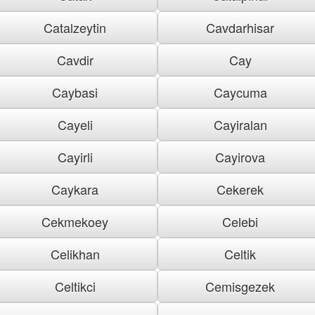
Catalzeytin
Cavdarhisar
Cavdir
Cay
Caybasi
Caycuma
Cayeli
Cayiralan
Cayirli
Cayirova
Caykara
Cekerek
Cekmekoey
Celebi
Celikhan
Celtik
Celtikci
Cemisgezek