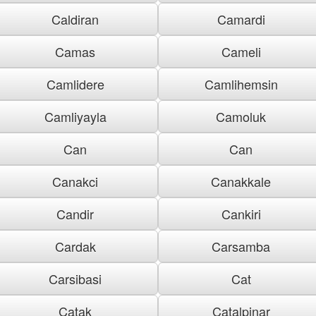
Caldiran
Camardi
Camas
Cameli
Camlidere
Camlihemsin
Camliyayla
Camoluk
Can
Can
Canakci
Canakkale
Candir
Cankiri
Cardak
Carsamba
Carsibasi
Cat
Catak
Catalpinar