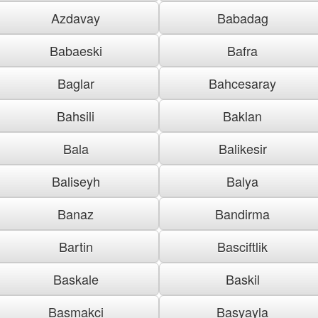
Azdavay
Babadag
Babaeski
Bafra
Baglar
Bahcesaray
Bahsili
Baklan
Bala
Balikesir
Baliseyh
Balya
Banaz
Bandirma
Bartin
Basciftlik
Baskale
Baskil
Basmakci
Basyayla