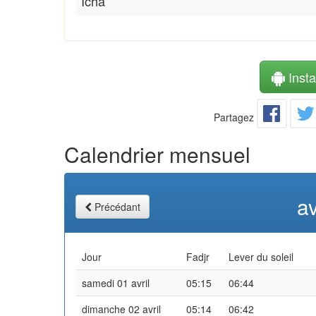
Icha
Instal
Partagez
Calendrier mensuel
av
Précédant
Jour
Fadjr
Lever du soleil
samedi 01 avril
05:15
06:44
dimanche 02 avril
05:14
06:42