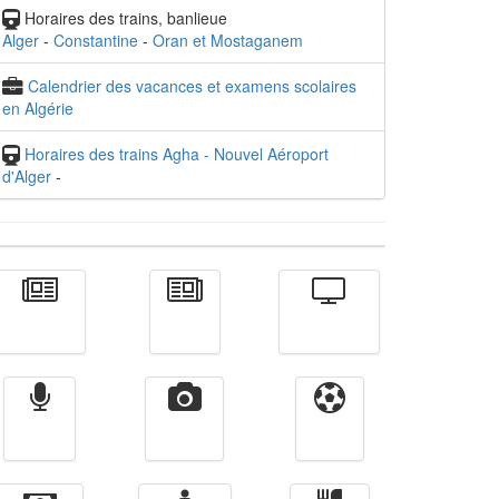
Horaires des trains, banlieue
Alger
-
Constantine
-
Oran et Mostaganem
Calendrier des vacances et examens scolaires
en Algérie
Horaires des trains Agha - Nouvel Aéroport
d'Alger
-
Actualité
الأخبار
Télévision
Radio
Vidéos
Sport