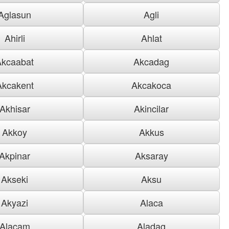
Aglasun
Agli
Ahirli
Ahlat
Akcaabat
Akcadag
Akcakent
Akcakoca
Akhisar
Akincilar
Akkoy
Akkus
Akpinar
Aksaray
Akseki
Aksu
Akyazi
Alaca
Alacam
Aladag