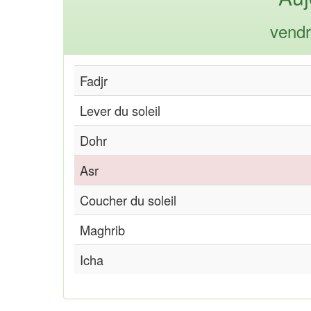
vendr
Fadjr
Lever du soleil
Dohr
Asr
Coucher du soleil
Maghrib
Icha