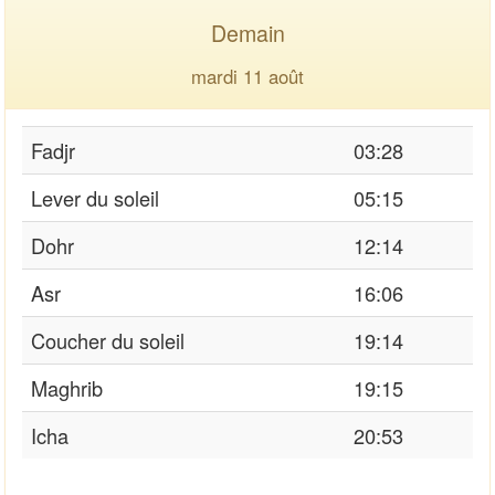
Demain
mardi 11 août
Fadjr
03:28
Lever du soleil
05:15
Dohr
12:14
Asr
16:06
Coucher du soleil
19:14
Maghrib
19:15
Icha
20:53