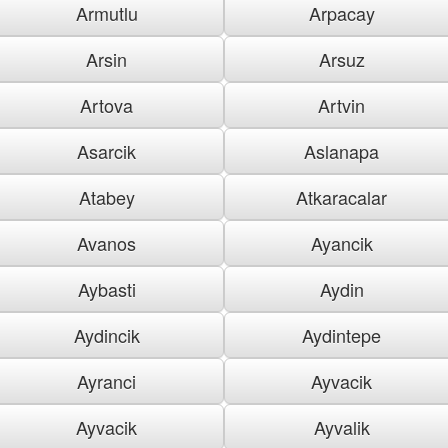
Armutlu
Arpacay
Arsin
Arsuz
Artova
Artvin
Asarcik
Aslanapa
Atabey
Atkaracalar
Avanos
Ayancik
Aybasti
Aydin
Aydincik
Aydintepe
Ayranci
Ayvacik
Ayvacik
Ayvalik