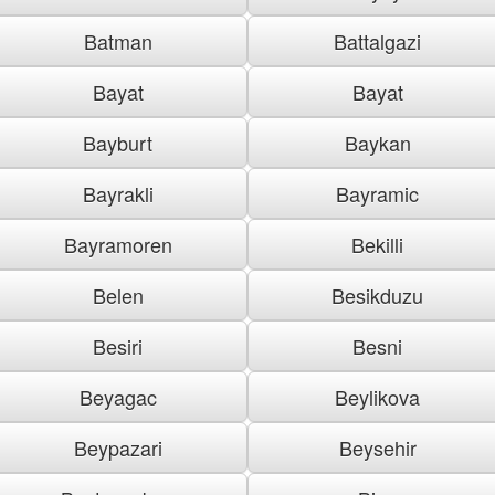
Batman
Battalgazi
Bayat
Bayat
Bayburt
Baykan
Bayrakli
Bayramic
Bayramoren
Bekilli
Belen
Besikduzu
Besiri
Besni
Beyagac
Beylikova
Beypazari
Beysehir