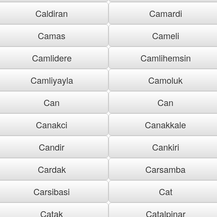
Caldiran
Camardi
Camas
Cameli
Camlidere
Camlihemsin
Camliyayla
Camoluk
Can
Can
Canakci
Canakkale
Candir
Cankiri
Cardak
Carsamba
Carsibasi
Cat
Catak
Catalpinar