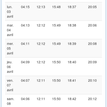
lun.
04:15
12:13
15:48
18:37
20:05
03
avril
mar.
04:13
12:12
15:49
18:38
20:06
04
avril
mer.
04:11
12:12
15:49
18:39
20:08
05
avril
jeu.
04:09
12:12
15:50
18:40
20:09
06
avril
ven.
04:07
12:11
15:50
18:41
20:10
07
avril
sam.
04:06
12:11
15:50
18:42
20:12
08