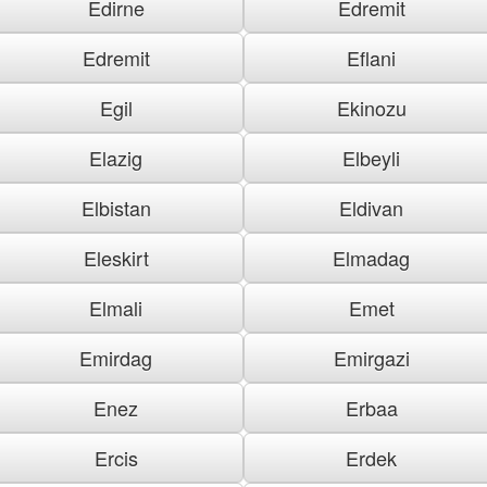
Edirne
Edremit
Edremit
Eflani
Egil
Ekinozu
Elazig
Elbeyli
Elbistan
Eldivan
Eleskirt
Elmadag
Elmali
Emet
Emirdag
Emirgazi
Enez
Erbaa
Ercis
Erdek