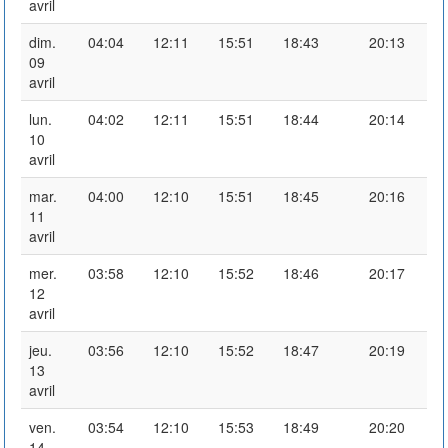
avril
dim.
04:04
12:11
15:51
18:43
20:13
09
avril
lun.
04:02
12:11
15:51
18:44
20:14
10
avril
mar.
04:00
12:10
15:51
18:45
20:16
11
avril
mer.
03:58
12:10
15:52
18:46
20:17
12
avril
jeu.
03:56
12:10
15:52
18:47
20:19
13
avril
ven.
03:54
12:10
15:53
18:49
20:20
14