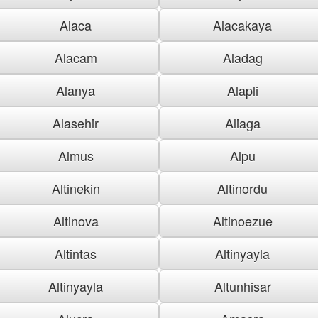
Alaca
Alacakaya
Alacam
Aladag
Alanya
Alapli
Alasehir
Aliaga
Almus
Alpu
Altinekin
Altinordu
Altinova
Altinoezue
Altintas
Altinyayla
Altinyayla
Altunhisar