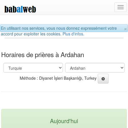
Tog
navi
×
En utilisant nos services, vous nous donnez expressément votre
accord pour exploiter les cookies.
Plus d'infos.
Horaires de prières à Ardahan
Méthode : Diyanet İşleri Başkanlığı, Turkey
Aujourd'hui