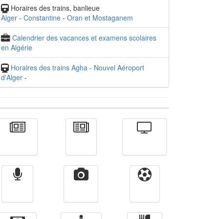
Horaires des trains, banlieue
Alger
-
Constantine
-
Oran et Mostaganem
Calendrier des vacances et examens scolaires
en Algérie
Horaires des trains Agha - Nouvel Aéroport
d'Alger
-
Actualité
الأخبار
Télévision
Radio
Vidéos
Sport