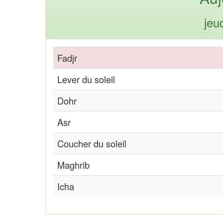
jeu
Fadjr
Lever du soleil
Dohr
Asr
Coucher du soleil
Maghrib
Icha