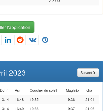
22:03
ler l'application
ril 2023
Suivant
Dohr
Asr
Coucher du soleil
Maghrib
Icha
13:14
16:48
19:35
19:36
21:04
13:14
16:49
19:36
19:37
21:06