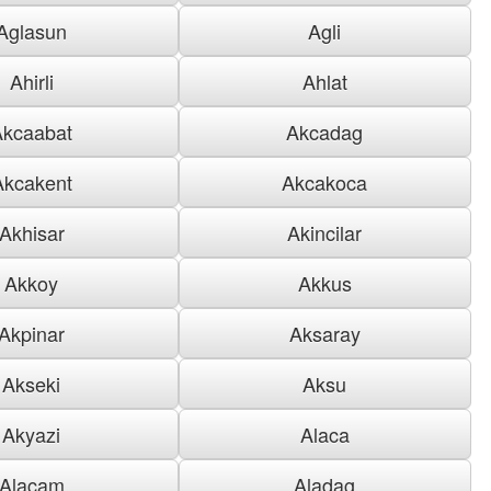
Aglasun
Agli
Ahirli
Ahlat
Akcaabat
Akcadag
Akcakent
Akcakoca
Akhisar
Akincilar
Akkoy
Akkus
Akpinar
Aksaray
Akseki
Aksu
Akyazi
Alaca
Alacam
Aladag