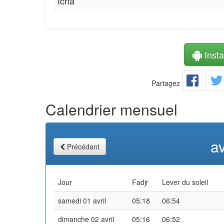
Icha
Instal
Partagez
Calendrier mensuel
av
Précédant
Jour
Fadjr
Lever du soleil
samedi 01 avril
05:18
06:54
dimanche 02 avril
05:16
06:52