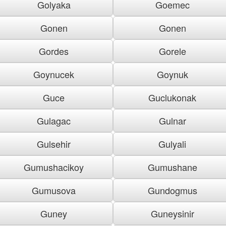
Golyaka
Goemec
Gonen
Gonen
Gordes
Gorele
Goynucek
Goynuk
Guce
Guclukonak
Gulagac
Gulnar
Gulsehir
Gulyali
Gumushacikoy
Gumushane
Gumusova
Gundogmus
Guney
Guneysinir