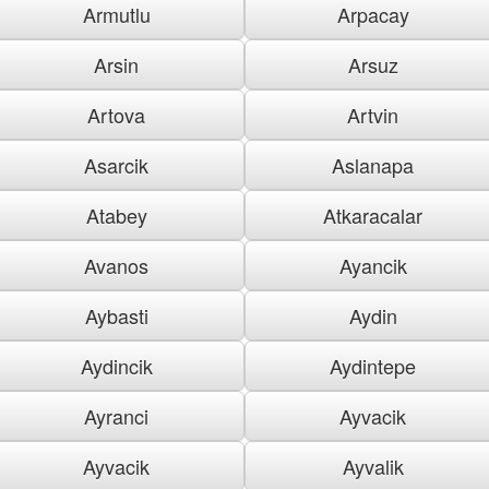
Armutlu
Arpacay
Arsin
Arsuz
Artova
Artvin
Asarcik
Aslanapa
Atabey
Atkaracalar
Avanos
Ayancik
Aybasti
Aydin
Aydincik
Aydintepe
Ayranci
Ayvacik
Ayvacik
Ayvalik