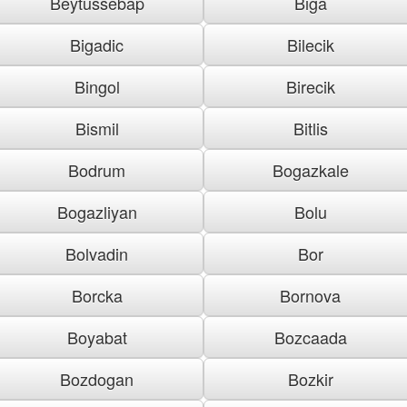
Beytussebap
Biga
Bigadic
Bilecik
Bingol
Birecik
Bismil
Bitlis
Bodrum
Bogazkale
Bogazliyan
Bolu
Bolvadin
Bor
Borcka
Bornova
Boyabat
Bozcaada
Bozdogan
Bozkir