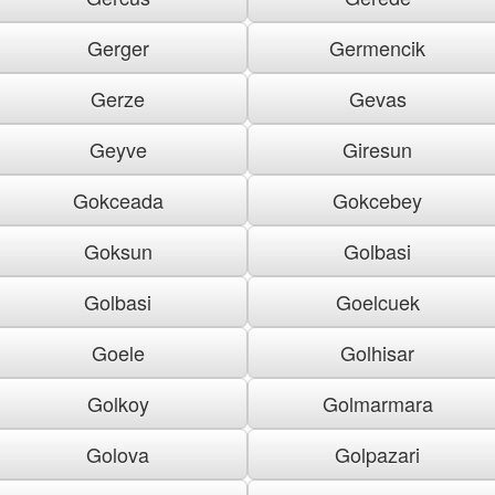
Gerger
Germencik
Gerze
Gevas
Geyve
Giresun
Gokceada
Gokcebey
Goksun
Golbasi
Golbasi
Goelcuek
Goele
Golhisar
Golkoy
Golmarmara
Golova
Golpazari