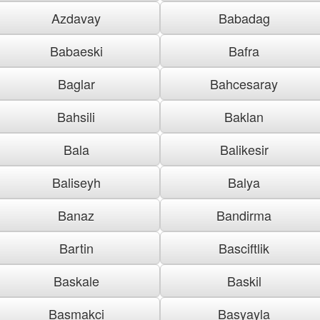
Azdavay
Babadag
Babaeski
Bafra
Baglar
Bahcesaray
Bahsili
Baklan
Bala
Balikesir
Baliseyh
Balya
Banaz
Bandirma
Bartin
Basciftlik
Baskale
Baskil
Basmakci
Basyayla