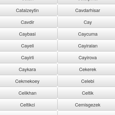
Catalzeytin
Cavdarhisar
Cavdir
Cay
Caybasi
Caycuma
Cayeli
Cayiralan
Cayirli
Cayirova
Caykara
Cekerek
Cekmekoey
Celebi
Celikhan
Celtik
Celtikci
Cemisgezek