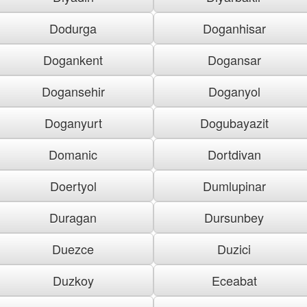
Dodurga
Doganhisar
Dogankent
Dogansar
Dogansehir
Doganyol
Doganyurt
Dogubayazit
Domanic
Dortdivan
Doertyol
Dumlupinar
Duragan
Dursunbey
Duezce
Duzici
Duzkoy
Eceabat