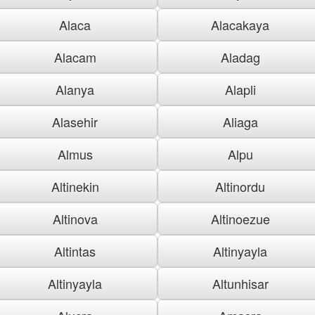
Alaca
Alacakaya
Alacam
Aladag
Alanya
Alapli
Alasehir
Aliaga
Almus
Alpu
Altinekin
Altinordu
Altinova
Altinoezue
Altintas
Altinyayla
Altinyayla
Altunhisar