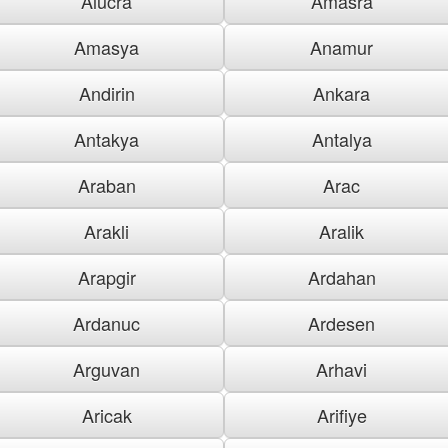
Alucra
Amasra
Amasya
Anamur
Andirin
Ankara
Antakya
Antalya
Araban
Arac
Arakli
Aralik
Arapgir
Ardahan
Ardanuc
Ardesen
Arguvan
Arhavi
Aricak
Arifiye