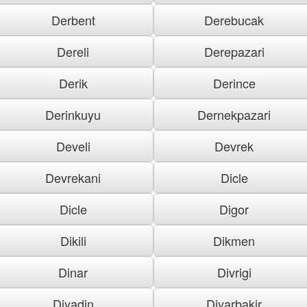
Derbent
Derebucak
Dereli
Derepazari
Derik
Derince
Derinkuyu
Dernekpazari
Develi
Devrek
Devrekani
Dicle
Dicle
Digor
Dikili
Dikmen
Dinar
Divrigi
Diyadin
Diyarbakir