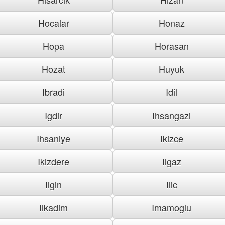
Hocalar
Honaz
Hopa
Horasan
Hozat
Huyuk
Ibradi
Idil
Igdir
Ihsangazi
Ihsaniye
Ikizce
Ikizdere
Ilgaz
Ilgin
Ilic
Ilkadim
Imamoglu