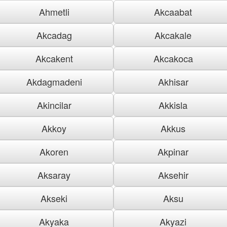
Ahmetli
Akcaabat
Akcadag
Akcakale
Akcakent
Akcakoca
Akdagmadeni
Akhisar
Akincilar
Akkisla
Akkoy
Akkus
Akoren
Akpinar
Aksaray
Aksehir
Akseki
Aksu
Akyaka
Akyazi