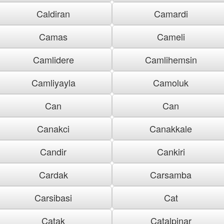
Caldiran
Camardi
Camas
Cameli
Camlidere
Camlihemsin
Camliyayla
Camoluk
Can
Can
Canakci
Canakkale
Candir
Cankiri
Cardak
Carsamba
Carsibasi
Cat
Catak
Catalpinar