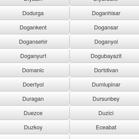
Dodurga
Doganhisar
Dogankent
Dogansar
Dogansehir
Doganyol
Doganyurt
Dogubayazit
Domanic
Dortdivan
Doertyol
Dumlupinar
Duragan
Dursunbey
Duezce
Duzici
Duzkoy
Eceabat