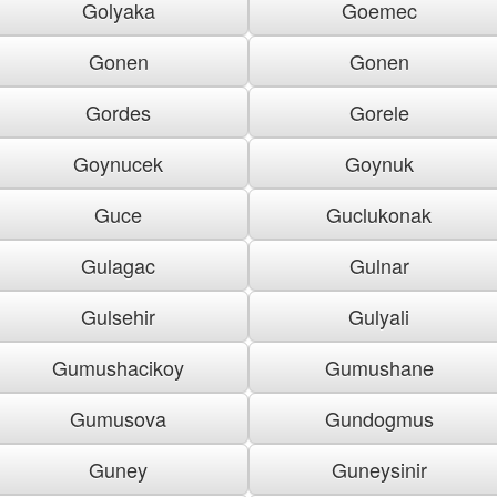
Golyaka
Goemec
Gonen
Gonen
Gordes
Gorele
Goynucek
Goynuk
Guce
Guclukonak
Gulagac
Gulnar
Gulsehir
Gulyali
Gumushacikoy
Gumushane
Gumusova
Gundogmus
Guney
Guneysinir