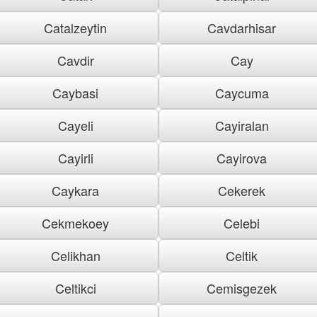
Catalzeytin
Cavdarhisar
Cavdir
Cay
Caybasi
Caycuma
Cayeli
Cayiralan
Cayirli
Cayirova
Caykara
Cekerek
Cekmekoey
Celebi
Celikhan
Celtik
Celtikci
Cemisgezek