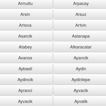
Armutlu
Arpacay
Arsin
Arsuz
Artova
Artvin
Asarcik
Aslanapa
Atabey
Atkaracalar
Avanos
Ayancik
Aybasti
Aydin
Aydincik
Aydintepe
Ayranci
Ayvacik
Ayvacik
Ayvalik