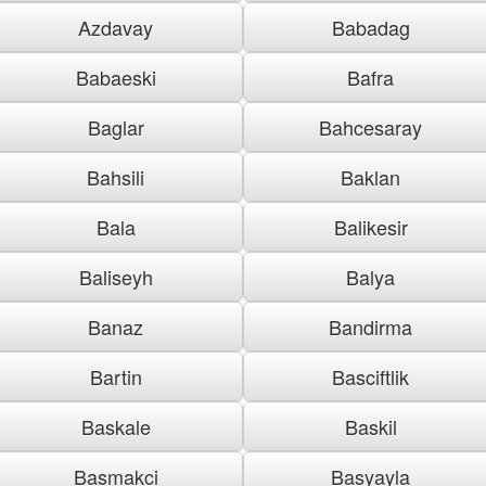
Azdavay
Babadag
Babaeski
Bafra
Baglar
Bahcesaray
Bahsili
Baklan
Bala
Balikesir
Baliseyh
Balya
Banaz
Bandirma
Bartin
Basciftlik
Baskale
Baskil
Basmakci
Basyayla