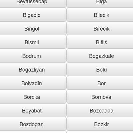
Beytussebap
Biga
Bigadic
Bilecik
Bingol
Birecik
Bismil
Bitlis
Bodrum
Bogazkale
Bogazliyan
Bolu
Bolvadin
Bor
Borcka
Bornova
Boyabat
Bozcaada
Bozdogan
Bozkir