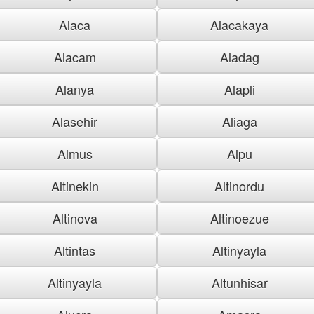
Alaca
Alacakaya
Alacam
Aladag
Alanya
Alapli
Alasehir
Aliaga
Almus
Alpu
Altinekin
Altinordu
Altinova
Altinoezue
Altintas
Altinyayla
Altinyayla
Altunhisar