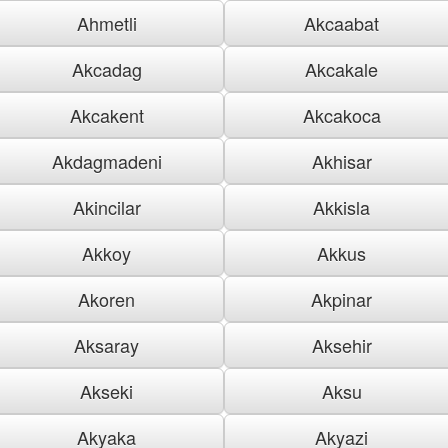
Ahmetli
Akcaabat
Akcadag
Akcakale
Akcakent
Akcakoca
Akdagmadeni
Akhisar
Akincilar
Akkisla
Akkoy
Akkus
Akoren
Akpinar
Aksaray
Aksehir
Akseki
Aksu
Akyaka
Akyazi