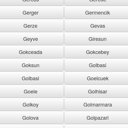
Gerger
Germencik
Gerze
Gevas
Geyve
Giresun
Gokceada
Gokcebey
Goksun
Golbasi
Golbasi
Goelcuek
Goele
Golhisar
Golkoy
Golmarmara
Golova
Golpazari