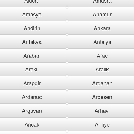
Alucra
Amasra
Amasya
Anamur
Andirin
Ankara
Antakya
Antalya
Araban
Arac
Arakli
Aralik
Arapgir
Ardahan
Ardanuc
Ardesen
Arguvan
Arhavi
Aricak
Arifiye