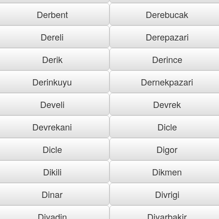
Derbent
Derebucak
Dereli
Derepazari
Derik
Derince
Derinkuyu
Dernekpazari
Develi
Devrek
Devrekani
Dicle
Dicle
Digor
Dikili
Dikmen
Dinar
Divrigi
Diyadin
Diyarbakir