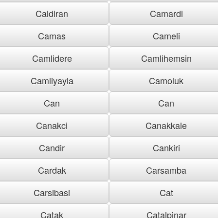
Caldiran
Camardi
Camas
Cameli
Camlidere
Camlihemsin
Camliyayla
Camoluk
Can
Can
Canakci
Canakkale
Candir
Cankiri
Cardak
Carsamba
Carsibasi
Cat
Catak
Catalpinar