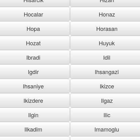
Hocalar
Honaz
Hopa
Horasan
Hozat
Huyuk
Ibradi
Idil
Igdir
Ihsangazi
Ihsaniye
Ikizce
Ikizdere
Ilgaz
Ilgin
Ilic
Ilkadim
Imamoglu