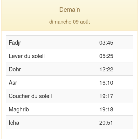
Demain
dimanche 09 août
Fadjr
03:45
Lever du soleil
05:25
Dohr
12:22
Asr
16:10
Coucher du soleil
19:17
Maghrib
19:18
Icha
20:51