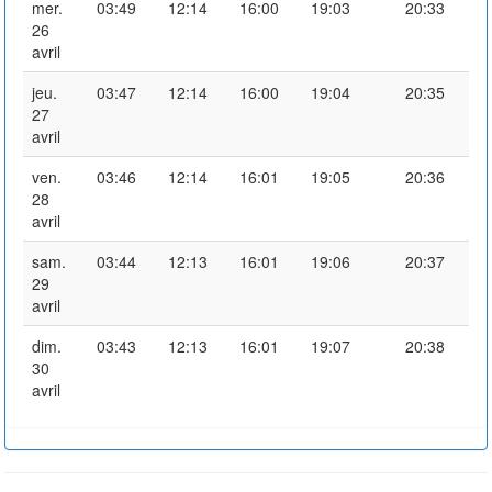
mer.
03:49
12:14
16:00
19:03
20:33
26
avril
jeu.
03:47
12:14
16:00
19:04
20:35
27
avril
ven.
03:46
12:14
16:01
19:05
20:36
28
avril
sam.
03:44
12:13
16:01
19:06
20:37
29
avril
dim.
03:43
12:13
16:01
19:07
20:38
30
avril