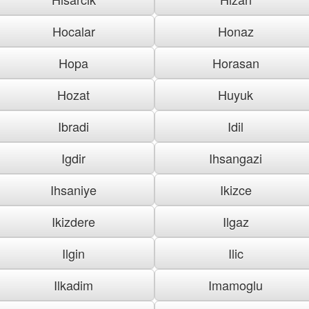
Hocalar
Honaz
Hopa
Horasan
Hozat
Huyuk
Ibradi
Idil
Igdir
Ihsangazi
Ihsaniye
Ikizce
Ikizdere
Ilgaz
Ilgin
Ilic
Ilkadim
Imamoglu