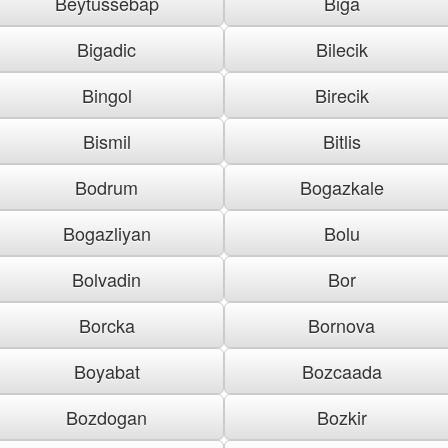
Beytussebap
Biga
Bigadic
Bilecik
Bingol
Birecik
Bismil
Bitlis
Bodrum
Bogazkale
Bogazliyan
Bolu
Bolvadin
Bor
Borcka
Bornova
Boyabat
Bozcaada
Bozdogan
Bozkir