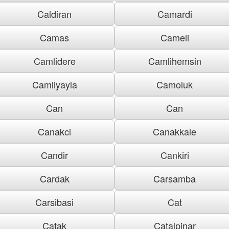
Caldiran
Camardi
Camas
Cameli
Camlidere
Camlihemsin
Camliyayla
Camoluk
Can
Can
Canakci
Canakkale
Candir
Cankiri
Cardak
Carsamba
Carsibasi
Cat
Catak
Catalpinar