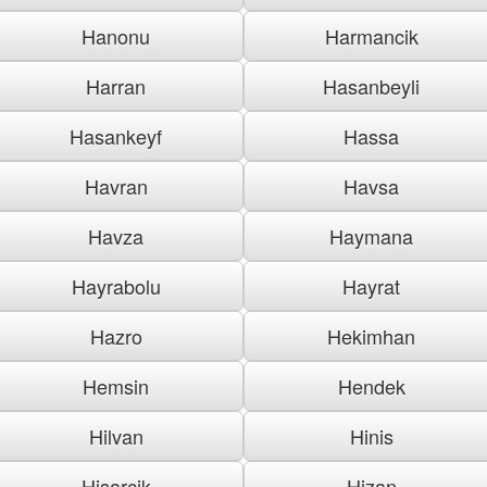
Hanonu
Harmancik
Harran
Hasanbeyli
Hasankeyf
Hassa
Havran
Havsa
Havza
Haymana
Hayrabolu
Hayrat
Hazro
Hekimhan
Hemsin
Hendek
Hilvan
Hinis
Hisarcik
Hizan