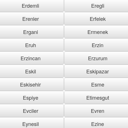
Erdemli
Eregli
Erenler
Erfelek
Ergani
Ermenek
Eruh
Erzin
Erzincan
Erzurum
Eskil
Eskipazar
Eskisehir
Esme
Espiye
Etimesgut
Evciler
Evren
Eynesil
Ezine