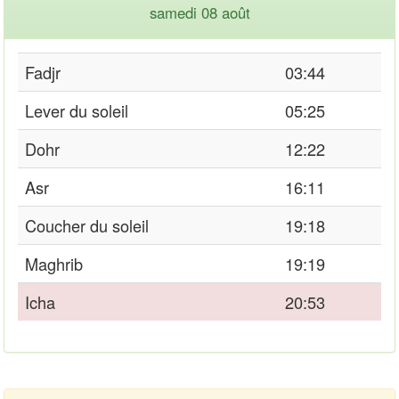
samedi 08 août
Fadjr
03:44
Lever du soleil
05:25
Dohr
12:22
Asr
16:11
Coucher du soleil
19:18
Maghrib
19:19
Icha
20:53