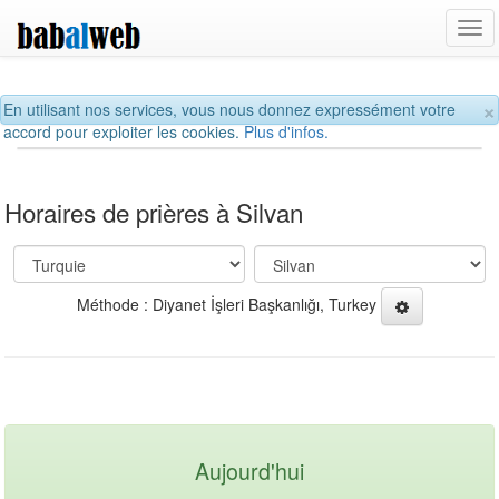
Tog
navi
×
En utilisant nos services, vous nous donnez expressément votre
accord pour exploiter les cookies.
Plus d'infos.
Horaires de prières à Silvan
Méthode : Diyanet İşleri Başkanlığı, Turkey
Aujourd'hui