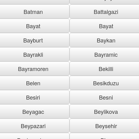
Batman
Battalgazi
Bayat
Bayat
Bayburt
Baykan
Bayrakli
Bayramic
Bayramoren
Bekilli
Belen
Besikduzu
Besiri
Besni
Beyagac
Beylikova
Beypazari
Beysehir