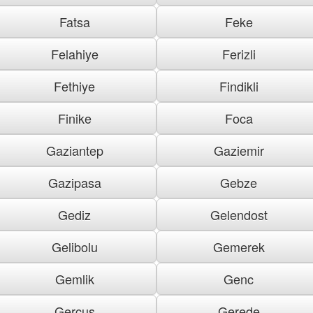
Fatsa
Feke
Felahiye
Ferizli
Fethiye
Findikli
Finike
Foca
Gaziantep
Gaziemir
Gazipasa
Gebze
Gediz
Gelendost
Gelibolu
Gemerek
Gemlik
Genc
Gercus
Gerede