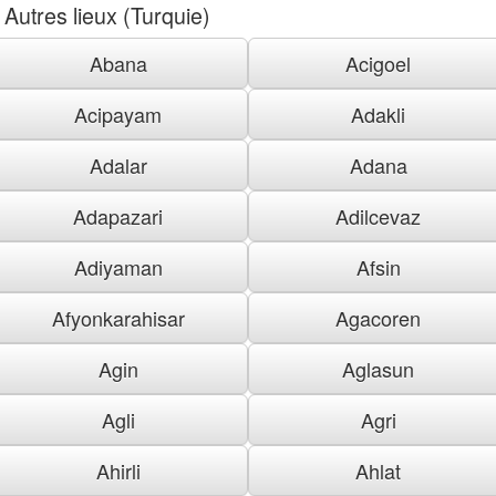
Autres lieux (Turquie)
Abana
Acigoel
Acipayam
Adakli
Adalar
Adana
Adapazari
Adilcevaz
Adiyaman
Afsin
Afyonkarahisar
Agacoren
Agin
Aglasun
Agli
Agri
Ahirli
Ahlat