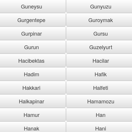
Guneysu
Gunyuzu
Gurgentepe
Guroymak
Gurpinar
Gursu
Gurun
Guzelyurt
Hacibektas
Hacilar
Hadim
Hafik
Hakkari
Halfeti
Halkapinar
Hamamozu
Hamur
Han
Hanak
Hani