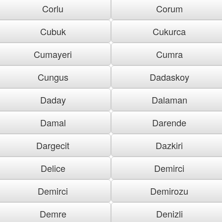
Corlu
Corum
Cubuk
Cukurca
Cumayeri
Cumra
Cungus
Dadaskoy
Daday
Dalaman
Damal
Darende
Dargecit
Dazkiri
Delice
Demirci
Demirci
Demirozu
Demre
Denizli