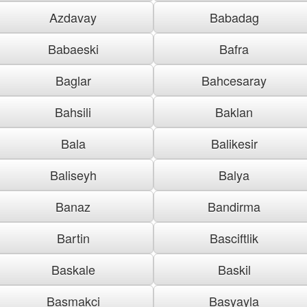
Azdavay
Babadag
Babaeski
Bafra
Baglar
Bahcesaray
Bahsili
Baklan
Bala
Balikesir
Baliseyh
Balya
Banaz
Bandirma
Bartin
Basciftlik
Baskale
Baskil
Basmakci
Basyayla