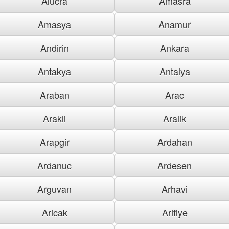
Alucra
Amasra
Amasya
Anamur
Andirin
Ankara
Antakya
Antalya
Araban
Arac
Arakli
Aralik
Arapgir
Ardahan
Ardanuc
Ardesen
Arguvan
Arhavi
Aricak
Arifiye