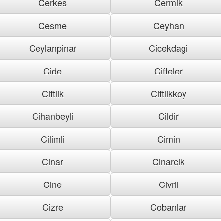
Cerkes
Cermik
Cesme
Ceyhan
Ceylanpinar
Cicekdagi
Cide
Cifteler
Ciftlik
Ciftlikkoy
Cihanbeyli
Cildir
Cilimli
Cimin
Cinar
Cinarcik
Cine
Civril
Cizre
Cobanlar