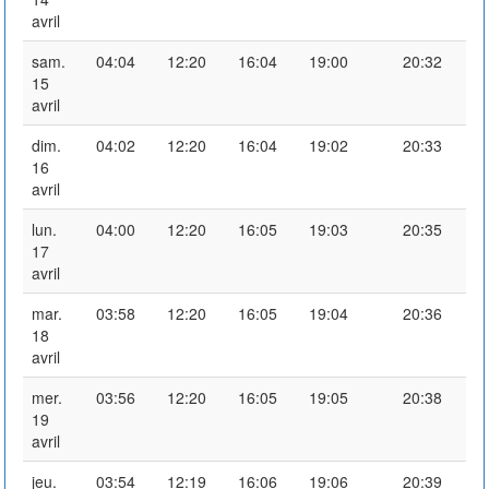
avril
sam.
04:04
12:20
16:04
19:00
20:32
15
avril
dim.
04:02
12:20
16:04
19:02
20:33
16
avril
lun.
04:00
12:20
16:05
19:03
20:35
17
avril
mar.
03:58
12:20
16:05
19:04
20:36
18
avril
mer.
03:56
12:20
16:05
19:05
20:38
19
avril
jeu.
03:54
12:19
16:06
19:06
20:39