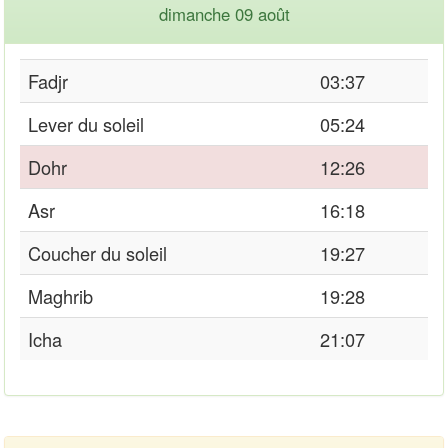
dimanche 09 août
Fadjr
03:37
Lever du soleil
05:24
Dohr
12:26
Asr
16:18
Coucher du soleil
19:27
Maghrib
19:28
Icha
21:07