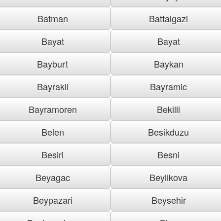
Batman
Battalgazi
Bayat
Bayat
Bayburt
Baykan
Bayrakli
Bayramic
Bayramoren
Bekilli
Belen
Besikduzu
Besiri
Besni
Beyagac
Beylikova
Beypazari
Beysehir