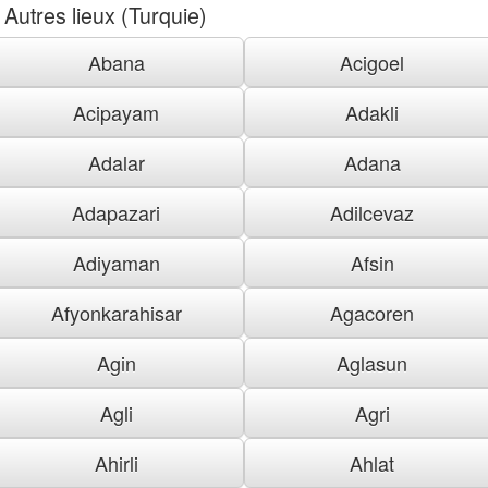
Autres lieux (Turquie)
Abana
Acigoel
Acipayam
Adakli
Adalar
Adana
Adapazari
Adilcevaz
Adiyaman
Afsin
Afyonkarahisar
Agacoren
Agin
Aglasun
Agli
Agri
Ahirli
Ahlat