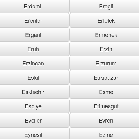
Erdemli
Eregli
Erenler
Erfelek
Ergani
Ermenek
Eruh
Erzin
Erzincan
Erzurum
Eskil
Eskipazar
Eskisehir
Esme
Espiye
Etimesgut
Evciler
Evren
Eynesil
Ezine