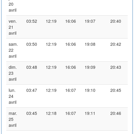
20
avril
ven.
03:52
12:19
16:06
19:07
20:40
21
avril
sam.
03:50
12:19
16:06
19:08
20:42
22
avril
dim.
03:48
12:19
16:06
19:09
20:43
23
avril
lun.
03:47
12:19
16:07
19:10
20:45
24
avril
mar.
03:45
12:18
16:07
19:11
20:46
25
avril