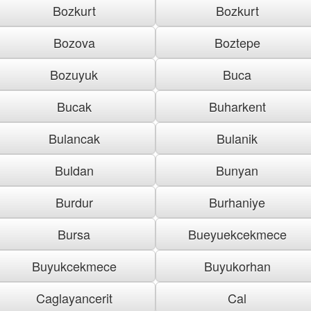
Bozkurt
Bozkurt
Bozova
Boztepe
Bozuyuk
Buca
Bucak
Buharkent
Bulancak
Bulanik
Buldan
Bunyan
Burdur
Burhaniye
Bursa
Bueyuekcekmece
Buyukcekmece
Buyukorhan
Caglayancerit
Cal