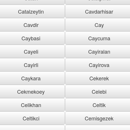
Catalzeytin
Cavdarhisar
Cavdir
Cay
Caybasi
Caycuma
Cayeli
Cayiralan
Cayirli
Cayirova
Caykara
Cekerek
Cekmekoey
Celebi
Celikhan
Celtik
Celtikci
Cemisgezek