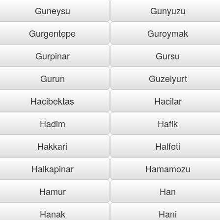
Guneysu
Gunyuzu
Gurgentepe
Guroymak
Gurpinar
Gursu
Gurun
Guzelyurt
Hacibektas
Hacilar
Hadim
Hafik
Hakkari
Halfeti
Halkapinar
Hamamozu
Hamur
Han
Hanak
Hani