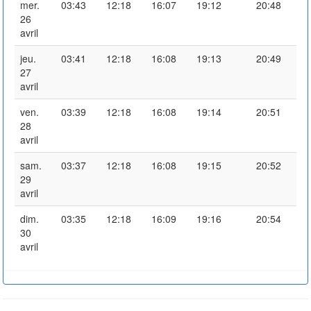
mer.
03:43
12:18
16:07
19:12
20:48
26
avril
jeu.
03:41
12:18
16:08
19:13
20:49
27
avril
ven.
03:39
12:18
16:08
19:14
20:51
28
avril
sam.
03:37
12:18
16:08
19:15
20:52
29
avril
dim.
03:35
12:18
16:09
19:16
20:54
30
avril