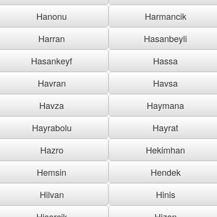
Hanonu
Harmancik
Harran
Hasanbeyli
Hasankeyf
Hassa
Havran
Havsa
Havza
Haymana
Hayrabolu
Hayrat
Hazro
Hekimhan
Hemsin
Hendek
Hilvan
Hinis
Hisarcik
Hizan