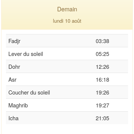
Demain
lundi 10 août
Fadjr
03:38
Lever du soleil
05:25
Dohr
12:26
Asr
16:18
Coucher du soleil
19:26
Maghrib
19:27
Icha
21:05