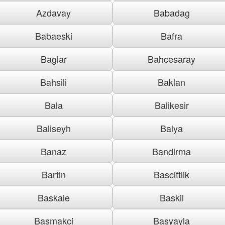
Azdavay
Babadag
Babaeski
Bafra
Baglar
Bahcesaray
Bahsili
Baklan
Bala
Balikesir
Baliseyh
Balya
Banaz
Bandirma
Bartin
Basciftlik
Baskale
Baskil
Basmakci
Basyayla