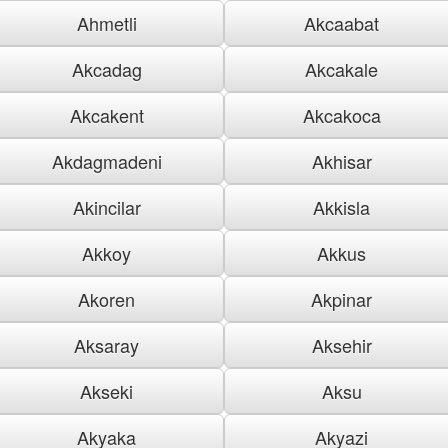
Ahmetli
Akcaabat
Akcadag
Akcakale
Akcakent
Akcakoca
Akdagmadeni
Akhisar
Akincilar
Akkisla
Akkoy
Akkus
Akoren
Akpinar
Aksaray
Aksehir
Akseki
Aksu
Akyaka
Akyazi