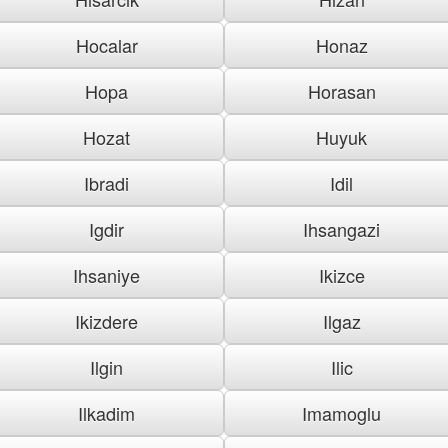
Hocalar
Honaz
Hopa
Horasan
Hozat
Huyuk
Ibradi
Idil
Igdir
Ihsangazi
Ihsaniye
Ikizce
Ikizdere
Ilgaz
Ilgin
Ilic
Ilkadim
Imamoglu