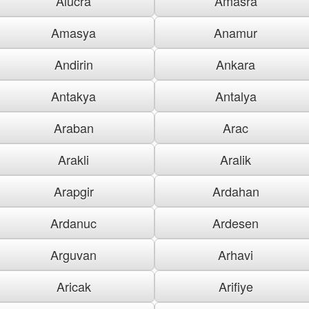
Alucra
Amasra
Amasya
Anamur
Andirin
Ankara
Antakya
Antalya
Araban
Arac
Arakli
Aralik
Arapgir
Ardahan
Ardanuc
Ardesen
Arguvan
Arhavi
Aricak
Arifiye