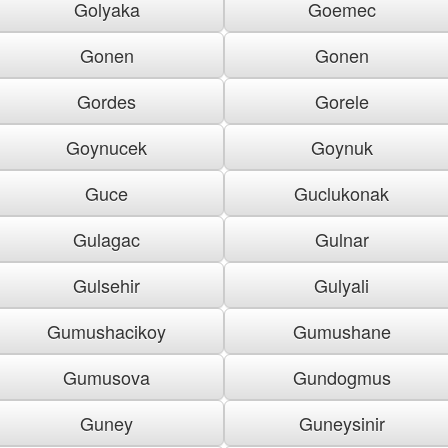
Golyaka
Goemec
Gonen
Gonen
Gordes
Gorele
Goynucek
Goynuk
Guce
Guclukonak
Gulagac
Gulnar
Gulsehir
Gulyali
Gumushacikoy
Gumushane
Gumusova
Gundogmus
Guney
Guneysinir