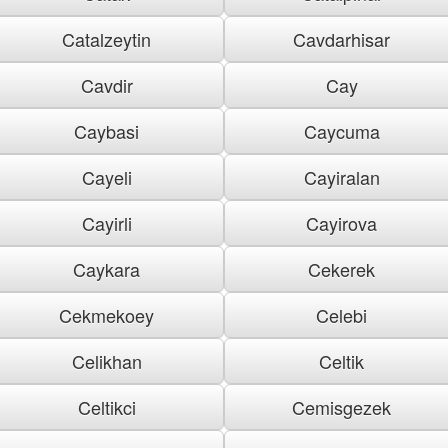
Catalzeytin
Cavdarhisar
Cavdir
Cay
Caybasi
Caycuma
Cayeli
Cayiralan
Cayirli
Cayirova
Caykara
Cekerek
Cekmekoey
Celebi
Celikhan
Celtik
Celtikci
Cemisgezek