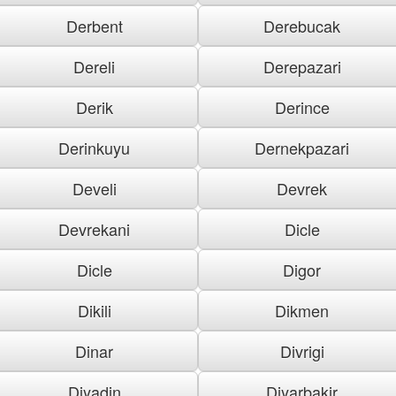
Derbent
Derebucak
Dereli
Derepazari
Derik
Derince
Derinkuyu
Dernekpazari
Develi
Devrek
Devrekani
Dicle
Dicle
Digor
Dikili
Dikmen
Dinar
Divrigi
Diyadin
Diyarbakir