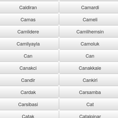
Caldiran
Camardi
Camas
Cameli
Camlidere
Camlihemsin
Camliyayla
Camoluk
Can
Can
Canakci
Canakkale
Candir
Cankiri
Cardak
Carsamba
Carsibasi
Cat
Catak
Catalpinar