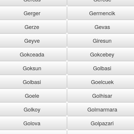
Gerger
Germencik
Gerze
Gevas
Geyve
Giresun
Gokceada
Gokcebey
Goksun
Golbasi
Golbasi
Goelcuek
Goele
Golhisar
Golkoy
Golmarmara
Golova
Golpazari