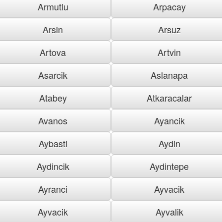
Armutlu
Arpacay
Arsin
Arsuz
Artova
Artvin
Asarcik
Aslanapa
Atabey
Atkaracalar
Avanos
Ayancik
Aybasti
Aydin
Aydincik
Aydintepe
Ayranci
Ayvacik
Ayvacik
Ayvalik