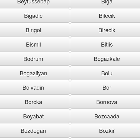
Beytussebap
Biga
Bigadic
Bilecik
Bingol
Birecik
Bismil
Bitlis
Bodrum
Bogazkale
Bogazliyan
Bolu
Bolvadin
Bor
Borcka
Bornova
Boyabat
Bozcaada
Bozdogan
Bozkir