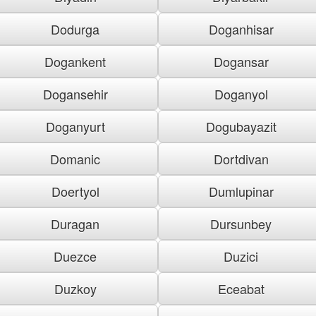
Dodurga
Doganhisar
Dogankent
Dogansar
Dogansehir
Doganyol
Doganyurt
Dogubayazit
Domanic
Dortdivan
Doertyol
Dumlupinar
Duragan
Dursunbey
Duezce
Duzici
Duzkoy
Eceabat