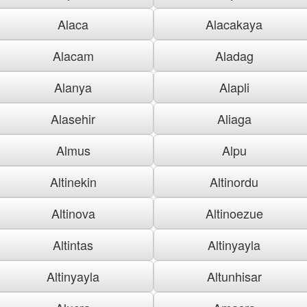
Alaca
Alacakaya
Alacam
Aladag
Alanya
Alapli
Alasehir
Aliaga
Almus
Alpu
Altinekin
Altinordu
Altinova
Altinoezue
Altintas
Altinyayla
Altinyayla
Altunhisar