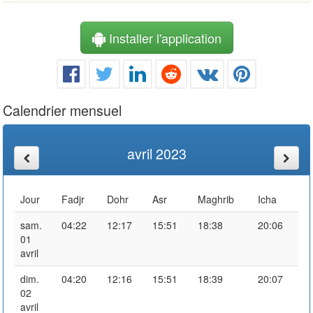
Installer l'application
Calendrier mensuel
avril 2023
Jour
Fadjr
Dohr
Asr
Maghrib
Icha
sam.
04:22
12:17
15:51
18:38
20:06
01
avril
dim.
04:20
12:16
15:51
18:39
20:07
02
avril