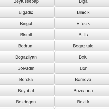
Beytussebap
Biga
Bigadic
Bilecik
Bingol
Birecik
Bismil
Bitlis
Bodrum
Bogazkale
Bogazliyan
Bolu
Bolvadin
Bor
Borcka
Bornova
Boyabat
Bozcaada
Bozdogan
Bozkir