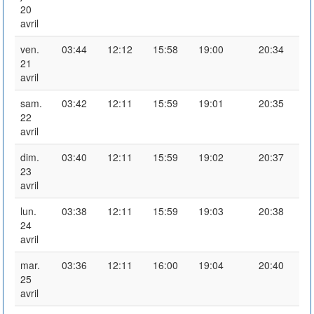
20
avril
ven.
03:44
12:12
15:58
19:00
20:34
21
avril
sam.
03:42
12:11
15:59
19:01
20:35
22
avril
dim.
03:40
12:11
15:59
19:02
20:37
23
avril
lun.
03:38
12:11
15:59
19:03
20:38
24
avril
mar.
03:36
12:11
16:00
19:04
20:40
25
avril