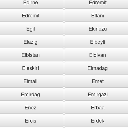
Edirne
Edremit
Edremit
Eflani
Egil
Ekinozu
Elazig
Elbeyli
Elbistan
Eldivan
Eleskirt
Elmadag
Elmali
Emet
Emirdag
Emirgazi
Enez
Erbaa
Ercis
Erdek