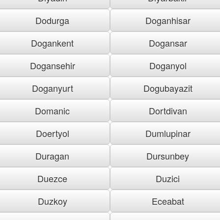
Dodurga
Doganhisar
Dogankent
Dogansar
Dogansehir
Doganyol
Doganyurt
Dogubayazit
Domanic
Dortdivan
Doertyol
Dumlupinar
Duragan
Dursunbey
Duezce
Duzici
Duzkoy
Eceabat