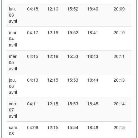
lun.
04:18
12:16
15:52
18:40
20:09
03
avril
mar.
04:17
12:16
15:52
18:41
20:10
04
avril
mer.
04:15
12:16
15:53
18:43
20:11
05
avril
jeu.
04:13
12:15
15:53
18:44
20:13
06
avril
ven.
04:11
12:15
15:53
18:45
20:14
07
avril
sam.
04:09
12:15
15:54
18:46
20:15
08