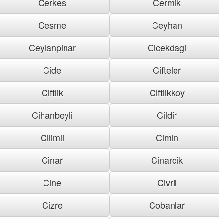
Cerkes
Cermik
Cesme
Ceyhan
Ceylanpinar
Cicekdagi
Cide
Cifteler
Ciftlik
Ciftlikkoy
Cihanbeyli
Cildir
Cilimli
Cimin
Cinar
Cinarcik
Cine
Civril
Cizre
Cobanlar