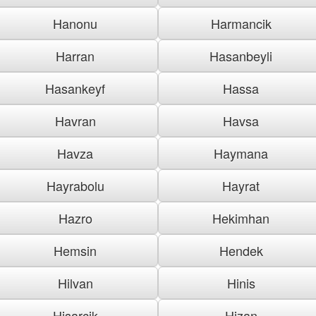
Hanonu
Harmancik
Harran
Hasanbeyli
Hasankeyf
Hassa
Havran
Havsa
Havza
Haymana
Hayrabolu
Hayrat
Hazro
Hekimhan
Hemsin
Hendek
Hilvan
Hinis
Hisarcik
Hizan