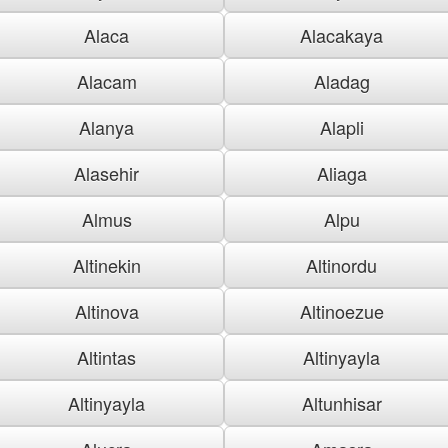
Alaca
Alacakaya
Alacam
Aladag
Alanya
Alapli
Alasehir
Aliaga
Almus
Alpu
Altinekin
Altinordu
Altinova
Altinoezue
Altintas
Altinyayla
Altinyayla
Altunhisar