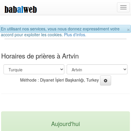
Tog
navi
×
En utilisant nos services, vous nous donnez expressément votre
accord pour exploiter les cookies.
Plus d'infos.
Horaires de prières à Artvin
Méthode : Diyanet İşleri Başkanlığı, Turkey
Aujourd'hui