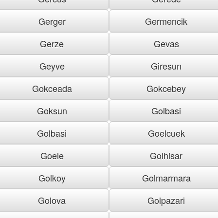
Gerger
Germencik
Gerze
Gevas
Geyve
Giresun
Gokceada
Gokcebey
Goksun
Golbasi
Golbasi
Goelcuek
Goele
Golhisar
Golkoy
Golmarmara
Golova
Golpazari