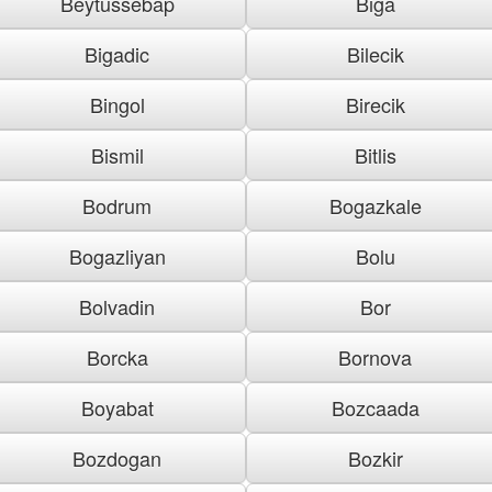
Beytussebap
Biga
Bigadic
Bilecik
Bingol
Birecik
Bismil
Bitlis
Bodrum
Bogazkale
Bogazliyan
Bolu
Bolvadin
Bor
Borcka
Bornova
Boyabat
Bozcaada
Bozdogan
Bozkir