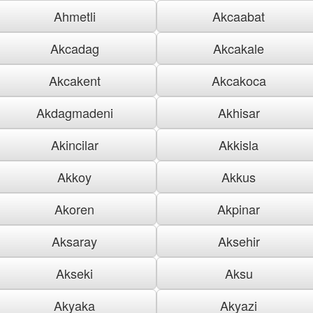
Ahmetli
Akcaabat
Akcadag
Akcakale
Akcakent
Akcakoca
Akdagmadeni
Akhisar
Akincilar
Akkisla
Akkoy
Akkus
Akoren
Akpinar
Aksaray
Aksehir
Akseki
Aksu
Akyaka
Akyazi