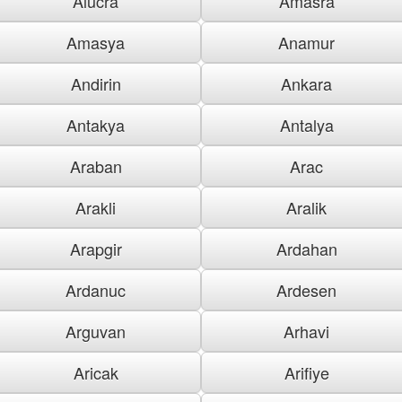
Alucra
Amasra
Amasya
Anamur
Andirin
Ankara
Antakya
Antalya
Araban
Arac
Arakli
Aralik
Arapgir
Ardahan
Ardanuc
Ardesen
Arguvan
Arhavi
Aricak
Arifiye