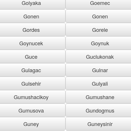
Golyaka
Goemec
Gonen
Gonen
Gordes
Gorele
Goynucek
Goynuk
Guce
Guclukonak
Gulagac
Gulnar
Gulsehir
Gulyali
Gumushacikoy
Gumushane
Gumusova
Gundogmus
Guney
Guneysinir