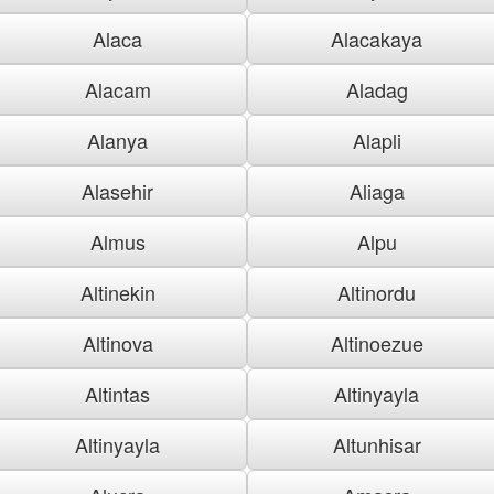
Alaca
Alacakaya
Alacam
Aladag
Alanya
Alapli
Alasehir
Aliaga
Almus
Alpu
Altinekin
Altinordu
Altinova
Altinoezue
Altintas
Altinyayla
Altinyayla
Altunhisar