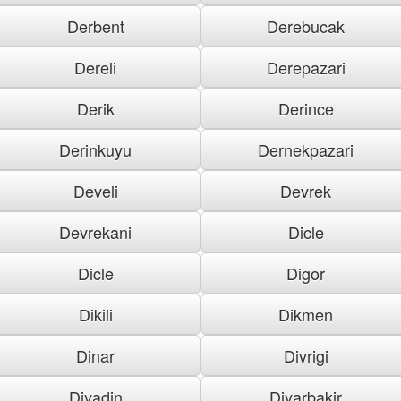
Derbent
Derebucak
Dereli
Derepazari
Derik
Derince
Derinkuyu
Dernekpazari
Develi
Devrek
Devrekani
Dicle
Dicle
Digor
Dikili
Dikmen
Dinar
Divrigi
Diyadin
Diyarbakir