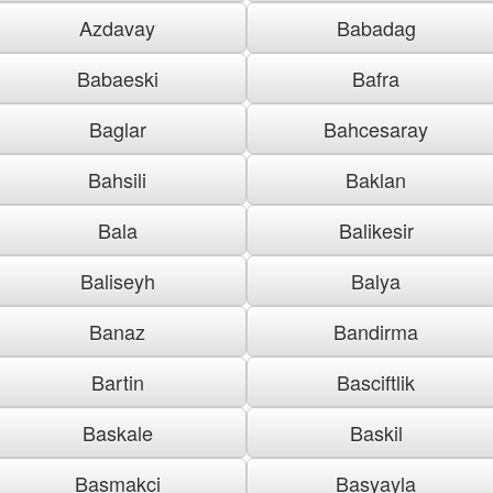
Azdavay
Babadag
Babaeski
Bafra
Baglar
Bahcesaray
Bahsili
Baklan
Bala
Balikesir
Baliseyh
Balya
Banaz
Bandirma
Bartin
Basciftlik
Baskale
Baskil
Basmakci
Basyayla