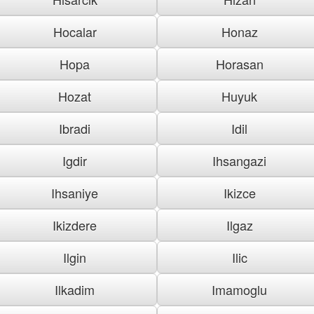
Hocalar
Honaz
Hopa
Horasan
Hozat
Huyuk
Ibradi
Idil
Igdir
Ihsangazi
Ihsaniye
Ikizce
Ikizdere
Ilgaz
Ilgin
Ilic
Ilkadim
Imamoglu