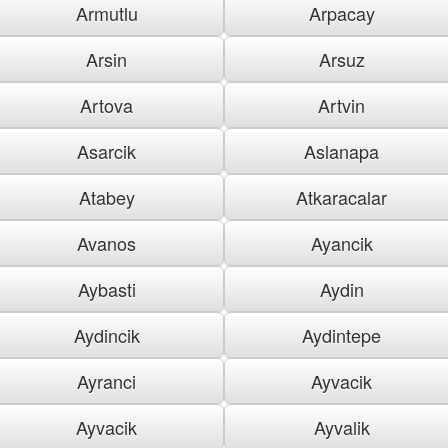
Armutlu
Arpacay
Arsin
Arsuz
Artova
Artvin
Asarcik
Aslanapa
Atabey
Atkaracalar
Avanos
Ayancik
Aybasti
Aydin
Aydincik
Aydintepe
Ayranci
Ayvacik
Ayvacik
Ayvalik