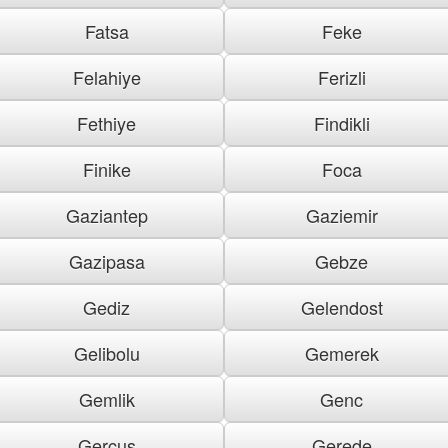
Fatsa
Feke
Felahiye
Ferizli
Fethiye
Findikli
Finike
Foca
Gaziantep
Gaziemir
Gazipasa
Gebze
Gediz
Gelendost
Gelibolu
Gemerek
Gemlik
Genc
Gercus
Gerede