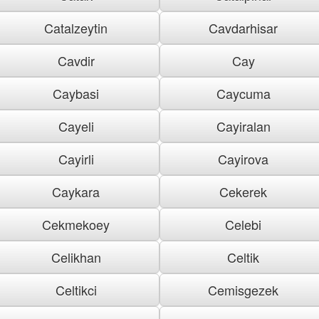
Catalzeytin
Cavdarhisar
Cavdir
Cay
Caybasi
Caycuma
Cayeli
Cayiralan
Cayirli
Cayirova
Caykara
Cekerek
Cekmekoey
Celebi
Celikhan
Celtik
Celtikci
Cemisgezek