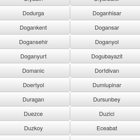
Dodurga
Doganhisar
Dogankent
Dogansar
Dogansehir
Doganyol
Doganyurt
Dogubayazit
Domanic
Dortdivan
Doertyol
Dumlupinar
Duragan
Dursunbey
Duezce
Duzici
Duzkoy
Eceabat