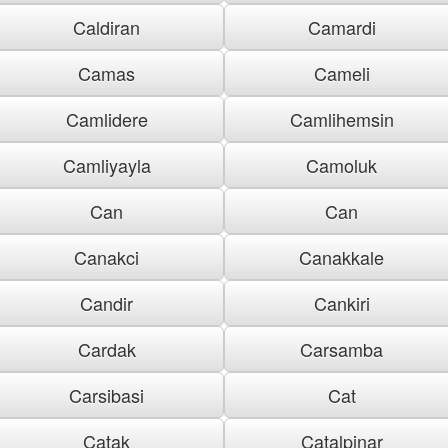
Caldiran
Camardi
Camas
Cameli
Camlidere
Camlihemsin
Camliyayla
Camoluk
Can
Can
Canakci
Canakkale
Candir
Cankiri
Cardak
Carsamba
Carsibasi
Cat
Catak
Catalpinar