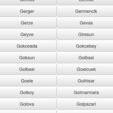
Gerger
Germencik
Gerze
Gevas
Geyve
Giresun
Gokceada
Gokcebey
Goksun
Golbasi
Golbasi
Goelcuek
Goele
Golhisar
Golkoy
Golmarmara
Golova
Golpazari