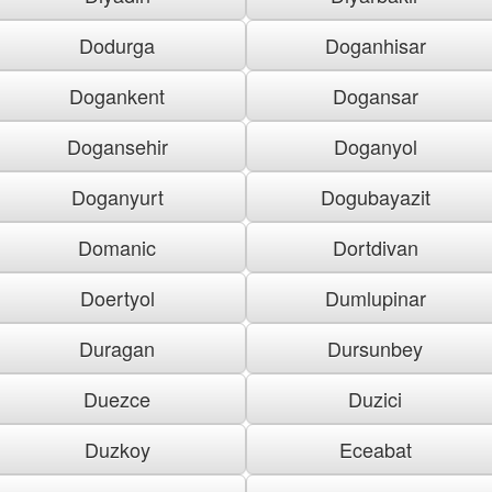
Dodurga
Doganhisar
Dogankent
Dogansar
Dogansehir
Doganyol
Doganyurt
Dogubayazit
Domanic
Dortdivan
Doertyol
Dumlupinar
Duragan
Dursunbey
Duezce
Duzici
Duzkoy
Eceabat