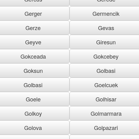
Gerger
Germencik
Gerze
Gevas
Geyve
Giresun
Gokceada
Gokcebey
Goksun
Golbasi
Golbasi
Goelcuek
Goele
Golhisar
Golkoy
Golmarmara
Golova
Golpazari