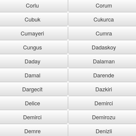
Corlu
Corum
Cubuk
Cukurca
Cumayeri
Cumra
Cungus
Dadaskoy
Daday
Dalaman
Damal
Darende
Dargecit
Dazkiri
Delice
Demirci
Demirci
Demirozu
Demre
Denizli