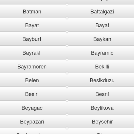
Batman
Battalgazi
Bayat
Bayat
Bayburt
Baykan
Bayrakli
Bayramic
Bayramoren
Bekilli
Belen
Besikduzu
Besiri
Besni
Beyagac
Beylikova
Beypazari
Beysehir