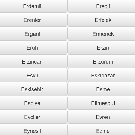
Erdemli
Eregli
Erenler
Erfelek
Ergani
Ermenek
Eruh
Erzin
Erzincan
Erzurum
Eskil
Eskipazar
Eskisehir
Esme
Espiye
Etimesgut
Evciler
Evren
Eynesil
Ezine