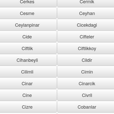
Cerkes
Cermik
Cesme
Ceyhan
Ceylanpinar
Cicekdagi
Cide
Cifteler
Ciftlik
Ciftlikkoy
Cihanbeyli
Cildir
Cilimli
Cimin
Cinar
Cinarcik
Cine
Civril
Cizre
Cobanlar