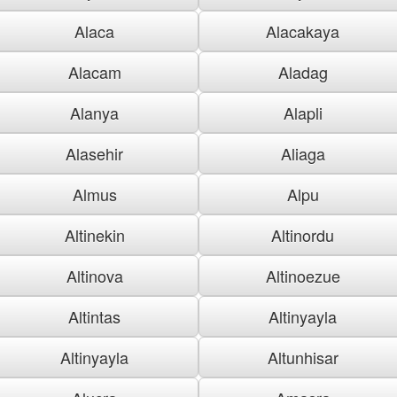
Alaca
Alacakaya
Alacam
Aladag
Alanya
Alapli
Alasehir
Aliaga
Almus
Alpu
Altinekin
Altinordu
Altinova
Altinoezue
Altintas
Altinyayla
Altinyayla
Altunhisar