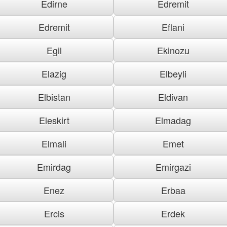
Edirne
Edremit
Edremit
Eflani
Egil
Ekinozu
Elazig
Elbeyli
Elbistan
Eldivan
Eleskirt
Elmadag
Elmali
Emet
Emirdag
Emirgazi
Enez
Erbaa
Ercis
Erdek