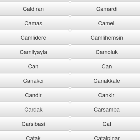
Caldiran
Camardi
Camas
Cameli
Camlidere
Camlihemsin
Camliyayla
Camoluk
Can
Can
Canakci
Canakkale
Candir
Cankiri
Cardak
Carsamba
Carsibasi
Cat
Catak
Catalpinar