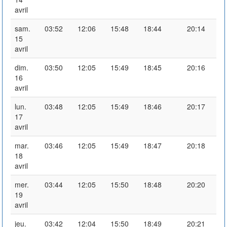
avril
sam.
03:52
12:06
15:48
18:44
20:14
15
avril
dim.
03:50
12:05
15:49
18:45
20:16
16
avril
lun.
03:48
12:05
15:49
18:46
20:17
17
avril
mar.
03:46
12:05
15:49
18:47
20:18
18
avril
mer.
03:44
12:05
15:50
18:48
20:20
19
avril
jeu.
03:42
12:04
15:50
18:49
20:21