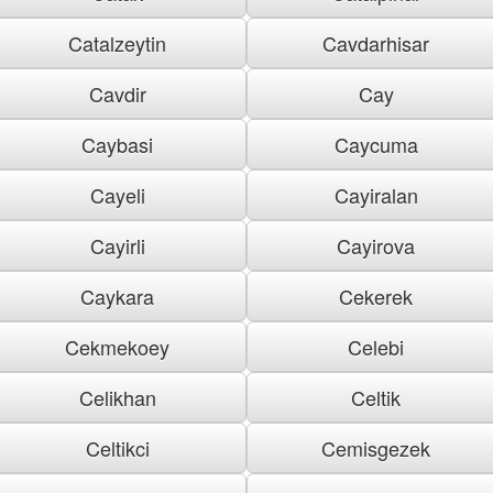
Catalzeytin
Cavdarhisar
Cavdir
Cay
Caybasi
Caycuma
Cayeli
Cayiralan
Cayirli
Cayirova
Caykara
Cekerek
Cekmekoey
Celebi
Celikhan
Celtik
Celtikci
Cemisgezek