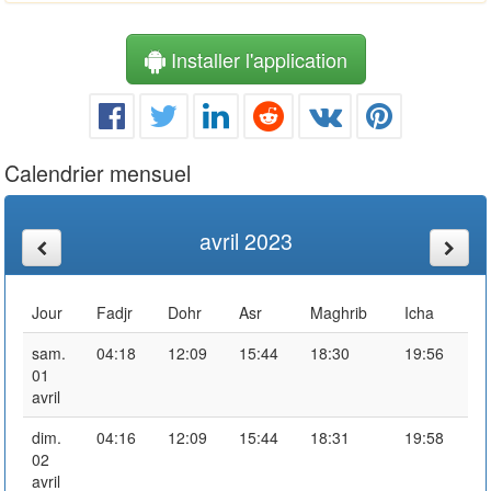
Installer l'application
Calendrier mensuel
avril 2023
Jour
Fadjr
Dohr
Asr
Maghrib
Icha
sam.
04:18
12:09
15:44
18:30
19:56
01
avril
dim.
04:16
12:09
15:44
18:31
19:58
02
avril