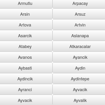
Armutlu
Arpacay
Arsin
Arsuz
Artova
Artvin
Asarcik
Aslanapa
Atabey
Atkaracalar
Avanos
Ayancik
Aybasti
Aydin
Aydincik
Aydintepe
Ayranci
Ayvacik
Ayvacik
Ayvalik