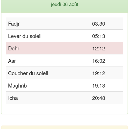
jeudi 06 août
Fadjr
03:30
Lever du soleil
05:13
Dohr
12:12
Asr
16:02
Coucher du soleil
19:12
Maghrib
19:13
Icha
20:48