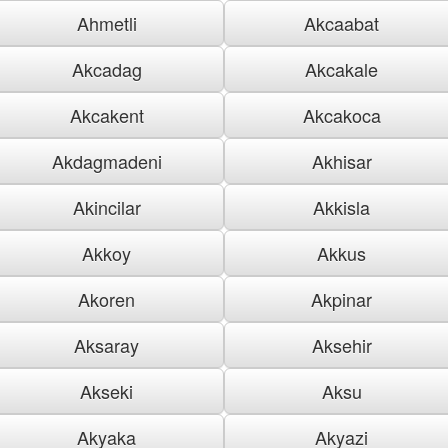
Ahmetli
Akcaabat
Akcadag
Akcakale
Akcakent
Akcakoca
Akdagmadeni
Akhisar
Akincilar
Akkisla
Akkoy
Akkus
Akoren
Akpinar
Aksaray
Aksehir
Akseki
Aksu
Akyaka
Akyazi