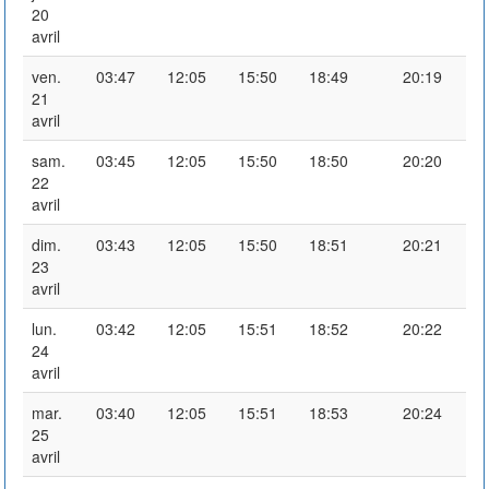
20
avril
ven.
03:47
12:05
15:50
18:49
20:19
21
avril
sam.
03:45
12:05
15:50
18:50
20:20
22
avril
dim.
03:43
12:05
15:50
18:51
20:21
23
avril
lun.
03:42
12:05
15:51
18:52
20:22
24
avril
mar.
03:40
12:05
15:51
18:53
20:24
25
avril