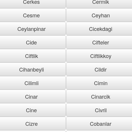
Cerkes
Cermik
Cesme
Ceyhan
Ceylanpinar
Cicekdagi
Cide
Cifteler
Ciftlik
Ciftlikkoy
Cihanbeyli
Cildir
Cilimli
Cimin
Cinar
Cinarcik
Cine
Civril
Cizre
Cobanlar