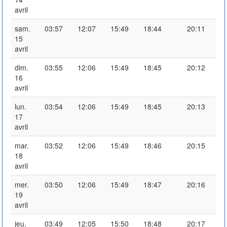
avril
sam.
03:57
12:07
15:49
18:44
20:11
15
avril
dim.
03:55
12:06
15:49
18:45
20:12
16
avril
lun.
03:54
12:06
15:49
18:45
20:13
17
avril
mar.
03:52
12:06
15:49
18:46
20:15
18
avril
mer.
03:50
12:06
15:49
18:47
20:16
19
avril
jeu.
03:49
12:05
15:50
18:48
20:17