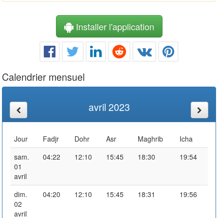
Installer l'application
Calendrier mensuel
avril 2023
Jour
Fadjr
Dohr
Asr
Maghrib
Icha
sam.
04:22
12:10
15:45
18:30
19:54
01
avril
dim.
04:20
12:10
15:45
18:31
19:56
02
avril