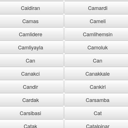
Caldiran
Camardi
Camas
Cameli
Camlidere
Camlihemsin
Camliyayla
Camoluk
Can
Can
Canakci
Canakkale
Candir
Cankiri
Cardak
Carsamba
Carsibasi
Cat
Catak
Catalpinar