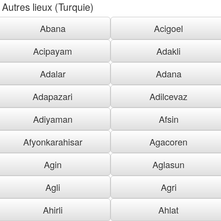
Autres lieux (Turquie)
Abana
Acigoel
Acipayam
Adakli
Adalar
Adana
Adapazari
Adilcevaz
Adiyaman
Afsin
Afyonkarahisar
Agacoren
Agin
Aglasun
Agli
Agri
Ahirli
Ahlat