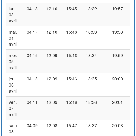
lun.
04:18
12:10
15:45
18:32
19:57
03
avril
mar.
04:17
12:10
15:46
18:33
19:58
04
avril
mer.
04:15
12:09
15:46
18:34
19:59
05
avril
jeu.
04:13
12:09
15:46
18:35
20:00
06
avril
ven.
04:11
12:09
15:46
18:36
20:01
07
avril
sam.
04:09
12:08
15:47
18:37
20:03
08