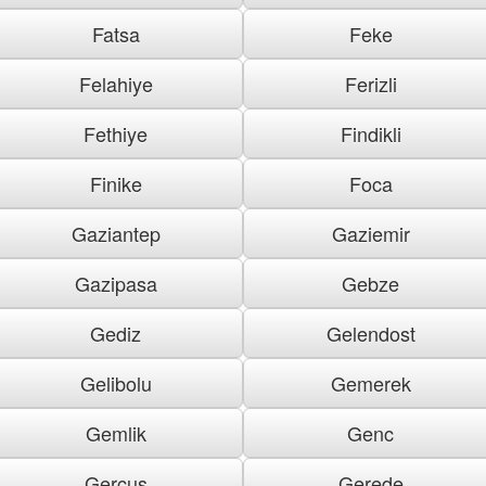
Fatsa
Feke
Felahiye
Ferizli
Fethiye
Findikli
Finike
Foca
Gaziantep
Gaziemir
Gazipasa
Gebze
Gediz
Gelendost
Gelibolu
Gemerek
Gemlik
Genc
Gercus
Gerede