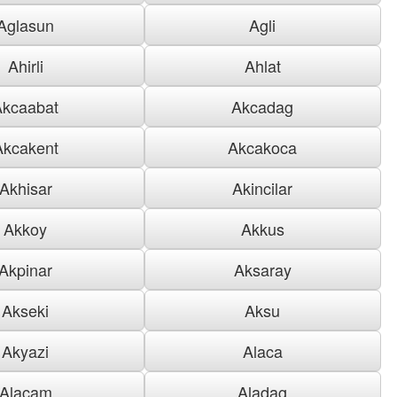
Aglasun
Agli
Ahirli
Ahlat
Akcaabat
Akcadag
Akcakent
Akcakoca
Akhisar
Akincilar
Akkoy
Akkus
Akpinar
Aksaray
Akseki
Aksu
Akyazi
Alaca
Alacam
Aladag