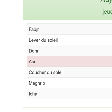
jeu
Fadjr
Lever du soleil
Dohr
Asr
Coucher du soleil
Maghrib
Icha