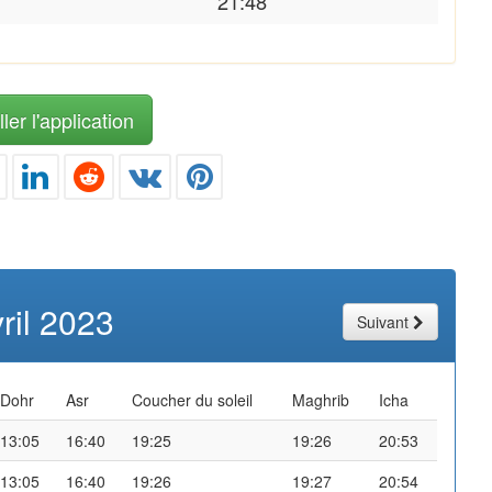
21:48
ler l'application
ril 2023
Suivant
Dohr
Asr
Coucher du soleil
Maghrib
Icha
13:05
16:40
19:25
19:26
20:53
13:05
16:40
19:26
19:27
20:54