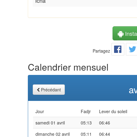
Icha
Instal
Partagez
Calendrier mensuel
av
Précédant
Jour
Fadjr
Lever du soleil
samedi 01 avril
05:13
06:46
dimanche 02 avril
05:11
06:44