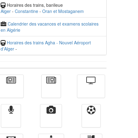
Horaires des trains, banlieue
Alger
-
Constantine
-
Oran et Mostaganem
Calendrier des vacances et examens scolaires
en Algérie
Horaires des trains Agha - Nouvel Aéroport
d'Alger
-
Actualité
الأخبار
Télévision
Radio
Vidéos
Sport