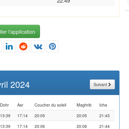
22:49
ler l'application
ril 2024
Suivant
Dohr
Asr
Coucher du soleil
Maghrib
Icha
13:39
17:14
20:05
20:05
21:43
13:39
17:14
20:06
20:06
21:44