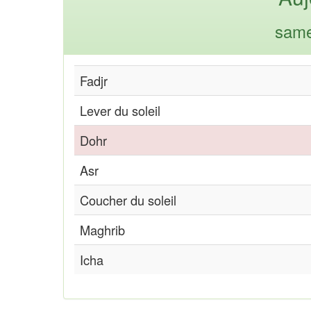
same
Fadjr
Lever du soleil
Dohr
Asr
Coucher du soleil
Maghrib
Icha