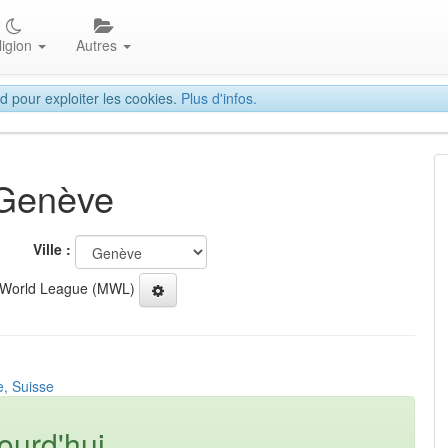
ligion
Autres
d pour exploiter les cookies.
Plus d'infos.
 Genève
Ville :
 World League (MWL)
e, Suisse
ourd'hui