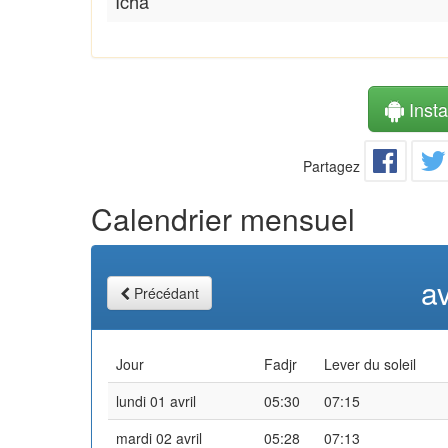
Icha
Instal
Partagez
Calendrier mensuel
av
Précédant
Jour
Fadjr
Lever du soleil
lundi 01 avril
05:30
07:15
mardi 02 avril
05:28
07:13