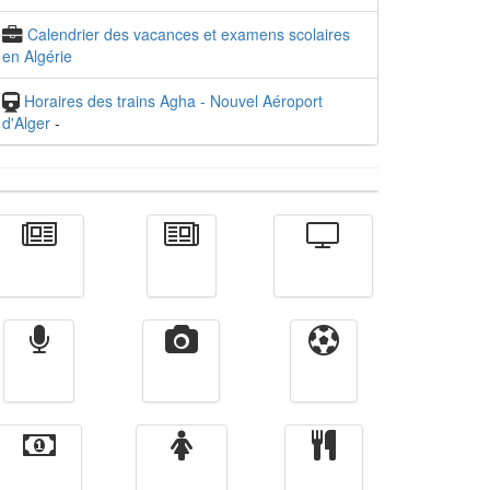
Calendrier des vacances et examens scolaires
en Algérie
Horaires des trains Agha - Nouvel Aéroport
d'Alger
-
Actualité
الأخبار
Télévision
Radio
Vidéos
Sport
Finance
Femmes
cuisine