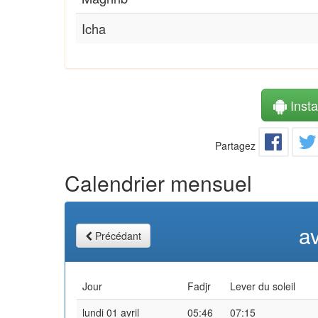
Icha
Instal
Partagez
Calendrier mensuel
av
Précédant
Jour
Fadjr
Lever du soleil
lundi 01 avril
05:46
07:15