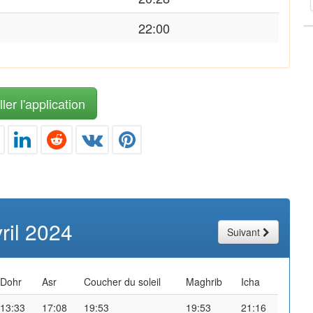
22:00
ler l'application
ril 2024
Suivant
Dohr
Asr
Coucher du soleil
Maghrib
Icha
13:33
17:08
19:53
19:53
21:16