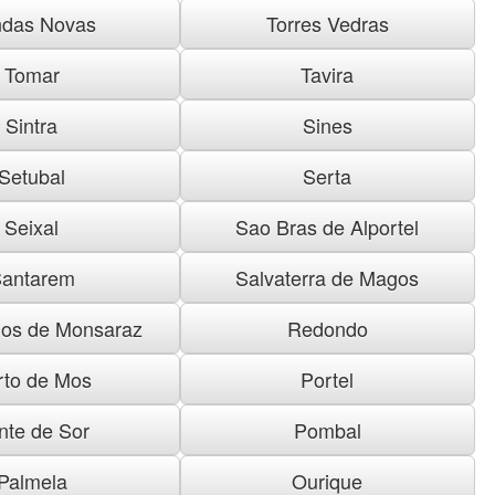
das Novas
Torres Vedras
Tomar
Tavira
Sintra
Sines
Setubal
Serta
Seixal
Sao Bras de Alportel
antarem
Salvaterra de Magos
os de Monsaraz
Redondo
rto de Mos
Portel
nte de Sor
Pombal
Palmela
Ourique