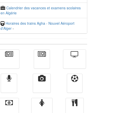
Calendrier des vacances et examens scolaires
en Algérie
Horaires des trains Agha - Nouvel Aéroport
d'Alger
-
Actualité
الأخبار
Télévision
Radio
Vidéos
Sport
Finance
Femmes
cuisine