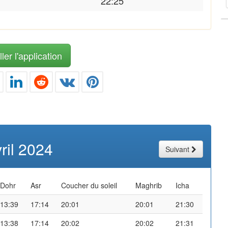
22:25
ler l'application
ril 2024
Suivant
Dohr
Asr
Coucher du soleil
Maghrib
Icha
13:39
17:14
20:01
20:01
21:30
13:38
17:14
20:02
20:02
21:31