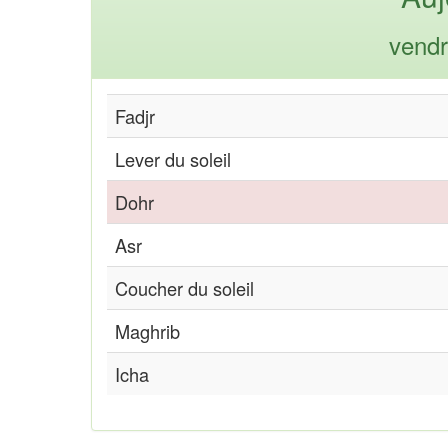
vendr
Fadjr
Lever du soleil
Dohr
Asr
Coucher du soleil
Maghrib
Icha