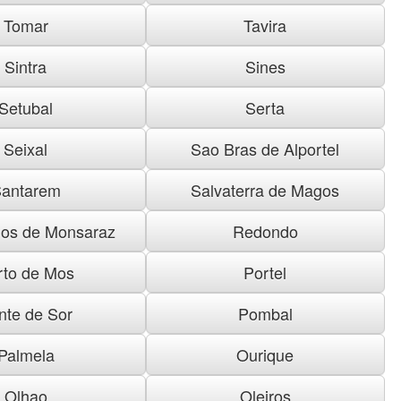
Tomar
Tavira
Sintra
Sines
Setubal
Serta
Seixal
Sao Bras de Alportel
antarem
Salvaterra de Magos
os de Monsaraz
Redondo
rto de Mos
Portel
nte de Sor
Pombal
Palmela
Ourique
Olhao
Oleiros