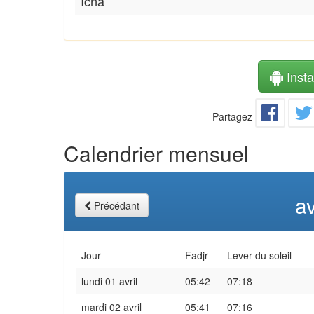
Icha
Instal
Partagez
Calendrier mensuel
av
Précédant
Jour
Fadjr
Lever du soleil
lundi 01 avril
05:42
07:18
mardi 02 avril
05:41
07:16