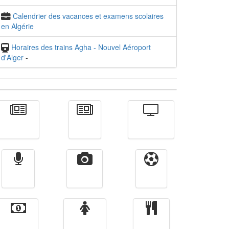
Calendrier des vacances et examens scolaires
en Algérie
Horaires des trains Agha - Nouvel Aéroport
d'Alger
-
Actualité
الأخبار
Télévision
Radio
Vidéos
Sport
Finance
Femmes
cuisine