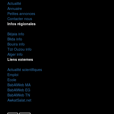
Actualité
Annuaire
Petites annonces
Contacter nous
Infos régionales
Béjaia info
Blida info
Bouira info
Tizi Ouzou info
Alger info
Liens externes
Actualité scientifiques
Emploi
Ecole
BabAlWeb MA
BabAlWeb EG
BabAlWeb TN
AwkatSalat.net