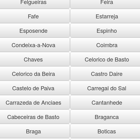
Felgueiras
Feira
Fafe
Estarreja
Esposende
Espinho
Condeixa-a-Nova
Coimbra
Chaves
Celorico de Basto
Celorico da Beira
Castro Daire
Castelo de Paiva
Carregal do Sal
Carrazeda de Anciaes
Cantanhede
Cabeceiras de Basto
Braganca
Braga
Boticas