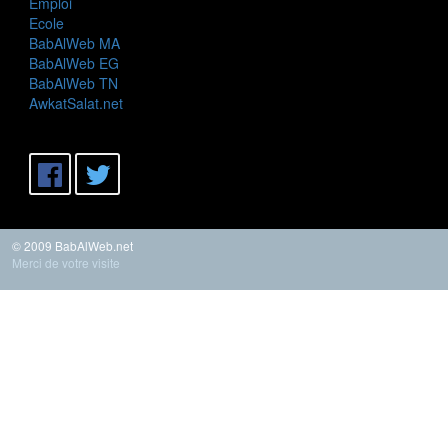
Emploi
Ecole
BabAlWeb MA
BabAlWeb EG
BabAlWeb TN
AwkatSalat.net
© 2009 BabAlWeb.net
Merci de votre visite