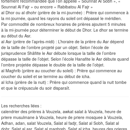
fortement recommandée que l’on appelle « Sounnat Al Sobh », «
Sounnat Al Fajr » ou encore « Rabibatou Al Fajr »
al Dhor ou al dhohr (prière de la mi-journée) : Prière qui commence à
la mi-journée, quand les rayons du soleil ont dépassé le méridien.
Par commodité de nombreux horaires de prières ajoutent 5 minutes
à la mi-journée pour déterminer le début de Dhor. Le dhor se termine
au début du Asr.
al Asr (prière de l’après-midi) : L’horaire de la prière du Asr dépend
de la taille de l’ombre projeté par un objet. Selon l’école de
jurisprudence Shâfiite le Asr débute lorsque la taille de l’ombre
dépasse la taille de l’objet. Selon l’école Hanafite le Asr débute quand
l’ombre projetée dépasse le double de la taille de l’objet.
al Maghrib (prière au coucher du soleil) : Prière qui commence au
coucher du soleil et se termine au début de icha.
al Icha (prière de la nuit) : Prière qui commence quand la nuit tombe
et que le crépuscule du soir disparaît.
Les recherches liées :
calendrier des prières à Vouzela, awkat salat à Vouzela, heure de
priere musulmane à Vouzela, heure de priere mosquee à Vouzela,
Adhan, adan, salat Vouzela, Salat al fadjr, Salat al Sobh, Salat al
dohr, Salat al asr, Salat al maghreb, Salat al icha, heures des prieres.