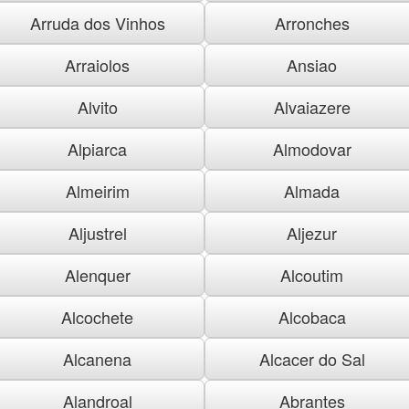
Arruda dos Vinhos
Arronches
Arraiolos
Ansiao
Alvito
Alvaiazere
Alpiarca
Almodovar
Almeirim
Almada
Aljustrel
Aljezur
Alenquer
Alcoutim
Alcochete
Alcobaca
Alcanena
Alcacer do Sal
Alandroal
Abrantes