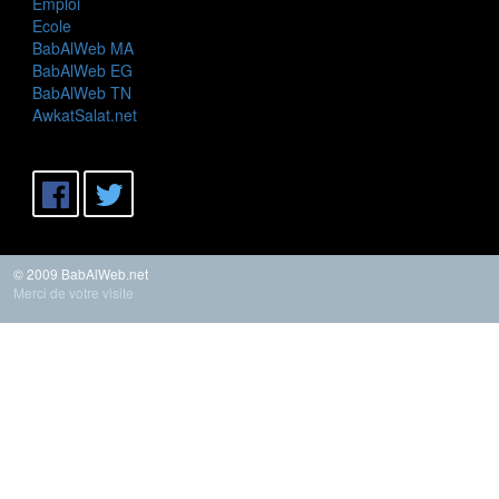
Emploi
Ecole
BabAlWeb MA
BabAlWeb EG
BabAlWeb TN
AwkatSalat.net
© 2009 BabAlWeb.net
Merci de votre visite