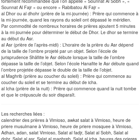
fortement recommandée que l’on appelle « Sounnat Al Sobh », «
Sounnat Al Fajr » ou encore « Rabibatou Al Fajr »
al Dhor ou al dhohr (prière de la mi-journée) : Prière qui commence à
la mi-journée, quand les rayons du soleil ont dépassé le méridien.
Par commodité de nombreux horaires de prières ajoutent 5 minutes
à la mi-journée pour déterminer le début de Dhor. Le dhor se termine
au début du Asr.
al Asr (prière de l’après-midi) : L’horaire de la prière du Asr dépend
de la taille de l’ombre projeté par un objet. Selon l’école de
jurisprudence Shâfiite le Asr débute lorsque la taille de l’ombre
dépasse la taille de l’objet. Selon l’école Hanafite le Asr débute quand
l’ombre projetée dépasse le double de la taille de l’objet.
al Maghrib (prière au coucher du soleil) : Prière qui commence au
coucher du soleil et se termine au début de icha.
al Icha (prière de la nuit) : Prière qui commence quand la nuit tombe
et que le crépuscule du soir disparaît.
Les recherches liées :
calendrier des prières à Vimioso, awkat salat à Vimioso, heure de
priere musulmane à Vimioso, heure de priere mosquee à Vimioso,
Adhan, adan, salat Vimioso, Salat al fadjr, Salat al Sobh, Salat al
dohr, Salat al asr, Salat al maghreb, Salat al icha, heures des prieres.