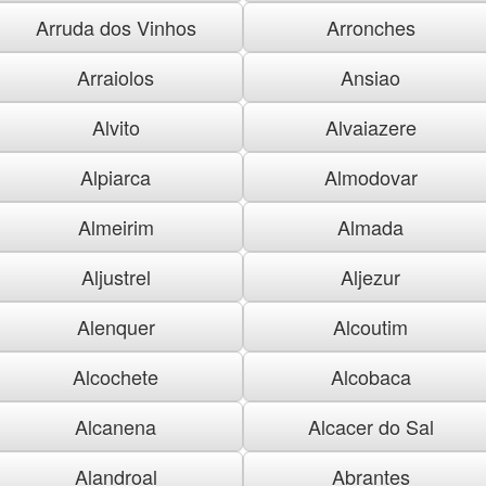
Arruda dos Vinhos
Arronches
Arraiolos
Ansiao
Alvito
Alvaiazere
Alpiarca
Almodovar
Almeirim
Almada
Aljustrel
Aljezur
Alenquer
Alcoutim
Alcochete
Alcobaca
Alcanena
Alcacer do Sal
Alandroal
Abrantes