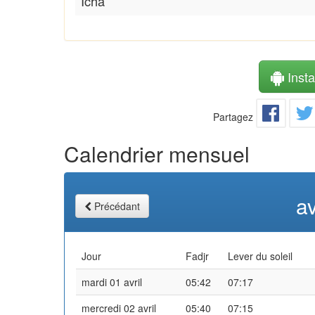
Icha
Instal
Partagez
Calendrier mensuel
av
Précédant
Jour
Fadjr
Lever du soleil
mardi 01 avril
05:42
07:17
mercredi 02 avril
05:40
07:15