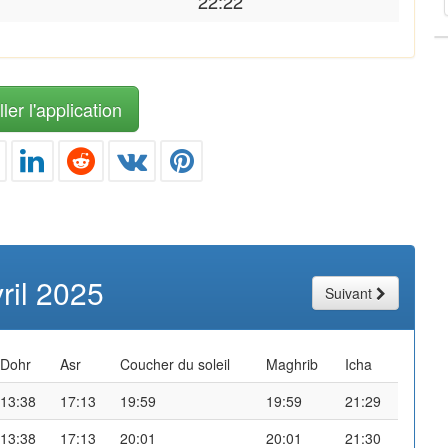
22:22
ler l'application
ril 2025
Suivant
Dohr
Asr
Coucher du soleil
Maghrib
Icha
13:38
17:13
19:59
19:59
21:29
13:38
17:13
20:01
20:01
21:30