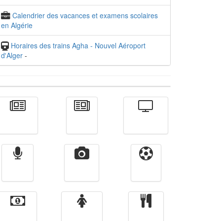
Calendrier des vacances et examens scolaires
en Algérie
Horaires des trains Agha - Nouvel Aéroport
d'Alger
-
Actualité
الأخبار
Télévision
Radio
Vidéos
Sport
Finance
Femmes
cuisine