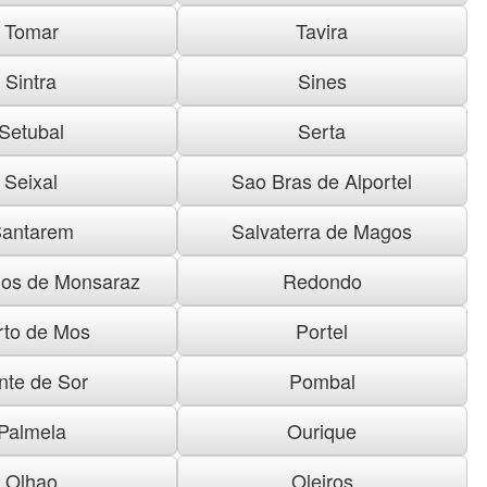
Tomar
Tavira
Sintra
Sines
Setubal
Serta
Seixal
Sao Bras de Alportel
antarem
Salvaterra de Magos
os de Monsaraz
Redondo
rto de Mos
Portel
nte de Sor
Pombal
Palmela
Ourique
Olhao
Oleiros