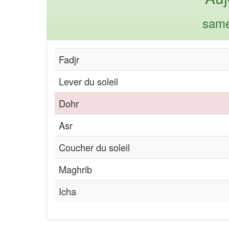
same
Fadjr
Lever du soleil
Dohr
Asr
Coucher du soleil
Maghrib
Icha