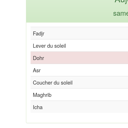
same
Fadjr
Lever du soleil
Dohr
Asr
Coucher du soleil
Maghrib
Icha