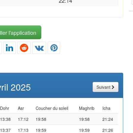
22:14
ler l'application
ril 2025
Suivant
Dohr
Asr
Coucher du soleil
Maghrib
Icha
13:38
17:12
19:58
19:58
21:24
13:37
17:13
19:59
19:59
21:26