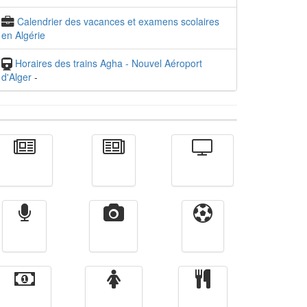
Calendrier des vacances et examens scolaires
en Algérie
Horaires des trains Agha - Nouvel Aéroport
d'Alger
-
Actualité
الأخبار
Télévision
Radio
Vidéos
Sport
Finance
Femmes
cuisine