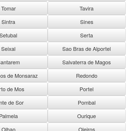
Tomar
Tavira
Sintra
Sines
Setubal
Serta
Seixal
Sao Bras de Alportel
antarem
Salvaterra de Magos
os de Monsaraz
Redondo
rto de Mos
Portel
nte de Sor
Pombal
Palmela
Ourique
Olhao
Oleiros