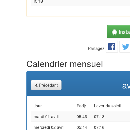
Icha
Instal
Partagez
Calendrier mensuel
av
Précédant
Jour
Fadjr
Lever du soleil
mardi 01 avril
05:46
07:18
mercredi 02 avril
05:44
07:16