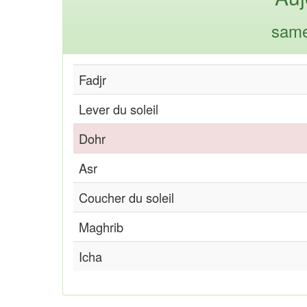
same
Fadjr
Lever du soleil
Dohr
Asr
Coucher du soleil
Maghrib
Icha