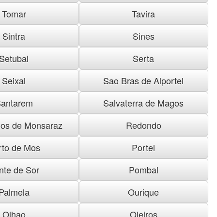
Tomar
Tavira
Sintra
Sines
Setubal
Serta
Seixal
Sao Bras de Alportel
antarem
Salvaterra de Magos
os de Monsaraz
Redondo
rto de Mos
Portel
nte de Sor
Pombal
Palmela
Ourique
Olhao
Oleiros