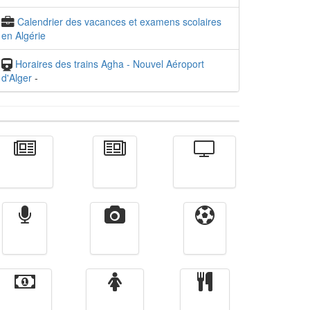
Calendrier des vacances et examens scolaires
en Algérie
Horaires des trains Agha - Nouvel Aéroport
d'Alger
-
Actualité
الأخبار
Télévision
Radio
Vidéos
Sport
Finance
Femmes
cuisine