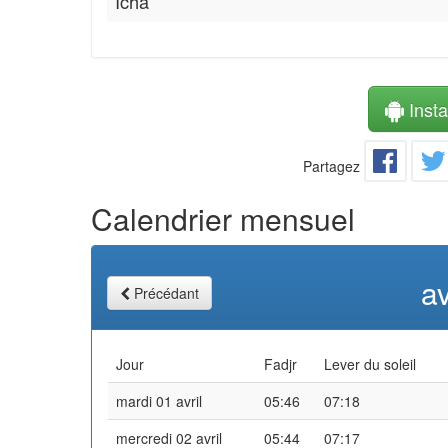
Icha
Instal
Partagez
Calendrier mensuel
av
Précédant
Jour
Fadjr
Lever du soleil
mardi 01 avril
05:46
07:18
mercredi 02 avril
05:44
07:17