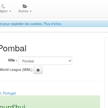
ligion
Autres
d pour exploiter les cookies.
Plus d'infos.
 Pombal
Ville :
 World League (MWL)
, Portugal
ourd'hui