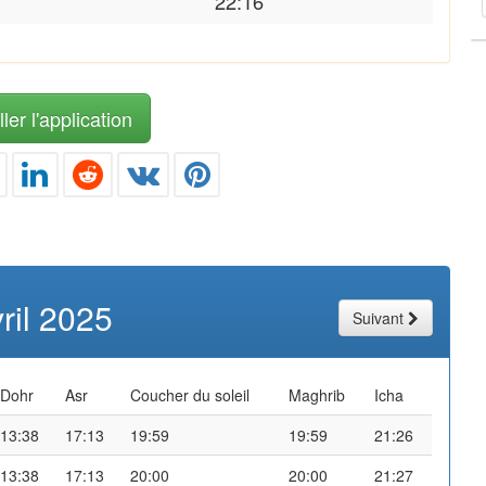
22:16
ler l'application
ril 2025
Suivant
Dohr
Asr
Coucher du soleil
Maghrib
Icha
13:38
17:13
19:59
19:59
21:26
13:38
17:13
20:00
20:00
21:27