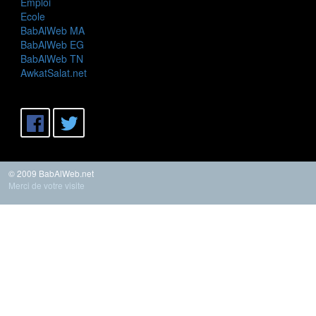
Emploi
Ecole
BabAlWeb MA
BabAlWeb EG
BabAlWeb TN
AwkatSalat.net
© 2009 BabAlWeb.net
Merci de votre visite