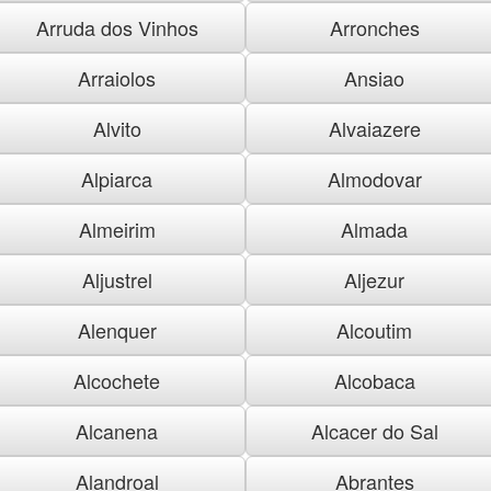
Arruda dos Vinhos
Arronches
Arraiolos
Ansiao
Alvito
Alvaiazere
Alpiarca
Almodovar
Almeirim
Almada
Aljustrel
Aljezur
Alenquer
Alcoutim
Alcochete
Alcobaca
Alcanena
Alcacer do Sal
Alandroal
Abrantes