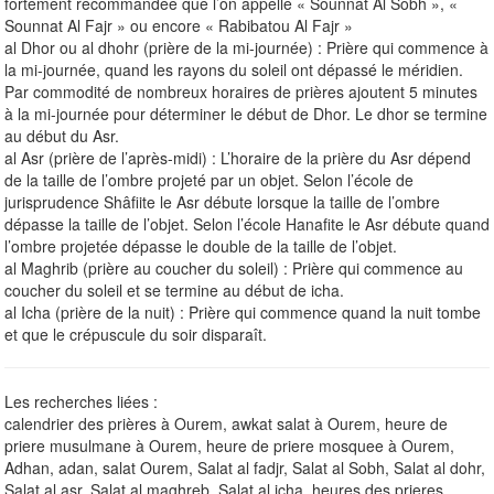
fortement recommandée que l’on appelle « Sounnat Al Sobh », «
Sounnat Al Fajr » ou encore « Rabibatou Al Fajr »
al Dhor ou al dhohr (prière de la mi-journée) : Prière qui commence à
la mi-journée, quand les rayons du soleil ont dépassé le méridien.
Par commodité de nombreux horaires de prières ajoutent 5 minutes
à la mi-journée pour déterminer le début de Dhor. Le dhor se termine
au début du Asr.
al Asr (prière de l’après-midi) : L’horaire de la prière du Asr dépend
de la taille de l’ombre projeté par un objet. Selon l’école de
jurisprudence Shâfiite le Asr débute lorsque la taille de l’ombre
dépasse la taille de l’objet. Selon l’école Hanafite le Asr débute quand
l’ombre projetée dépasse le double de la taille de l’objet.
al Maghrib (prière au coucher du soleil) : Prière qui commence au
coucher du soleil et se termine au début de icha.
al Icha (prière de la nuit) : Prière qui commence quand la nuit tombe
et que le crépuscule du soir disparaît.
Les recherches liées :
calendrier des prières à Ourem, awkat salat à Ourem, heure de
priere musulmane à Ourem, heure de priere mosquee à Ourem,
Adhan, adan, salat Ourem, Salat al fadjr, Salat al Sobh, Salat al dohr,
Salat al asr, Salat al maghreb, Salat al icha, heures des prieres.