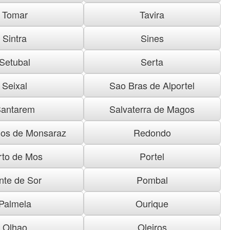
Tomar
Tavira
Sintra
Sines
Setubal
Serta
Seixal
Sao Bras de Alportel
antarem
Salvaterra de Magos
os de Monsaraz
Redondo
rto de Mos
Portel
nte de Sor
Pombal
Palmela
Ourique
Olhao
Oleiros