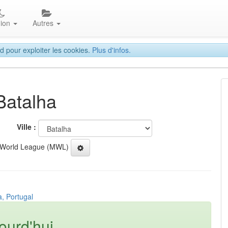
gion
Autres
d pour exploiter les cookies.
Plus d'infos.
Batalha
Ville :
 World League (MWL)
a, Portugal
ourd'hui