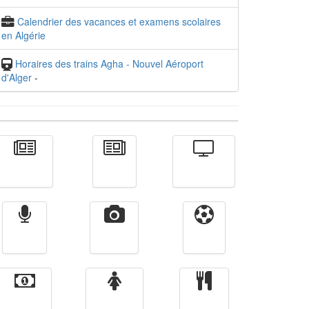
Calendrier des vacances et examens scolaires
en Algérie
Horaires des trains Agha - Nouvel Aéroport
d'Alger
-
Actualité
الأخبار
Télévision
Radio
Vidéos
Sport
Finance
Femmes
cuisine