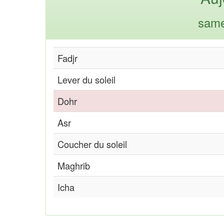
same
Fadjr
Lever du soleil
Dohr
Asr
Coucher du soleil
Maghrib
Icha