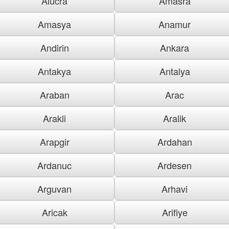
Alucra
Amasra
Amasya
Anamur
Andirin
Ankara
Antakya
Antalya
Araban
Arac
Arakli
Aralik
Arapgir
Ardahan
Ardanuc
Ardesen
Arguvan
Arhavi
Aricak
Arifiye