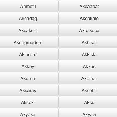
Ahmetli
Akcaabat
Akcadag
Akcakale
Akcakent
Akcakoca
Akdagmadeni
Akhisar
Akincilar
Akkisla
Akkoy
Akkus
Akoren
Akpinar
Aksaray
Aksehir
Akseki
Aksu
Akyaka
Akyazi