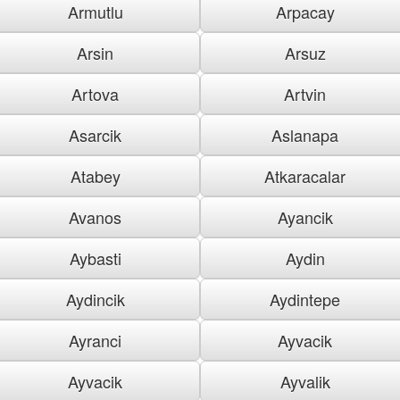
Armutlu
Arpacay
Arsin
Arsuz
Artova
Artvin
Asarcik
Aslanapa
Atabey
Atkaracalar
Avanos
Ayancik
Aybasti
Aydin
Aydincik
Aydintepe
Ayranci
Ayvacik
Ayvacik
Ayvalik