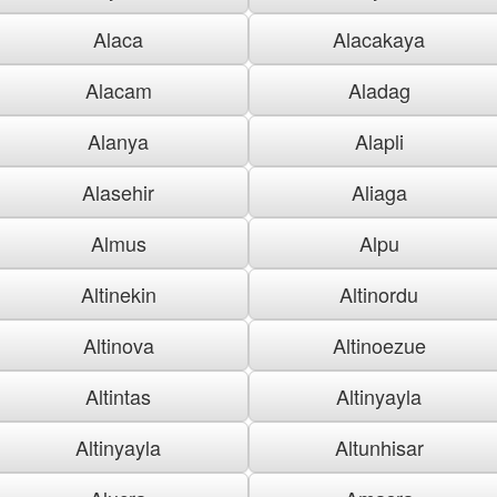
Alaca
Alacakaya
Alacam
Aladag
Alanya
Alapli
Alasehir
Aliaga
Almus
Alpu
Altinekin
Altinordu
Altinova
Altinoezue
Altintas
Altinyayla
Altinyayla
Altunhisar