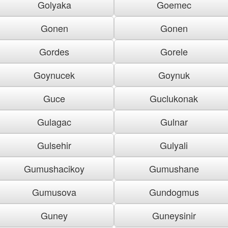
Golyaka
Goemec
Gonen
Gonen
Gordes
Gorele
Goynucek
Goynuk
Guce
Guclukonak
Gulagac
Gulnar
Gulsehir
Gulyali
Gumushacikoy
Gumushane
Gumusova
Gundogmus
Guney
Guneysinir