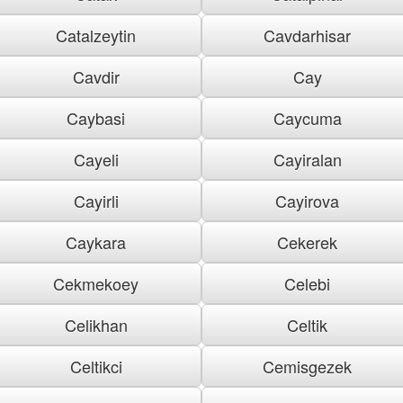
Catalzeytin
Cavdarhisar
Cavdir
Cay
Caybasi
Caycuma
Cayeli
Cayiralan
Cayirli
Cayirova
Caykara
Cekerek
Cekmekoey
Celebi
Celikhan
Celtik
Celtikci
Cemisgezek