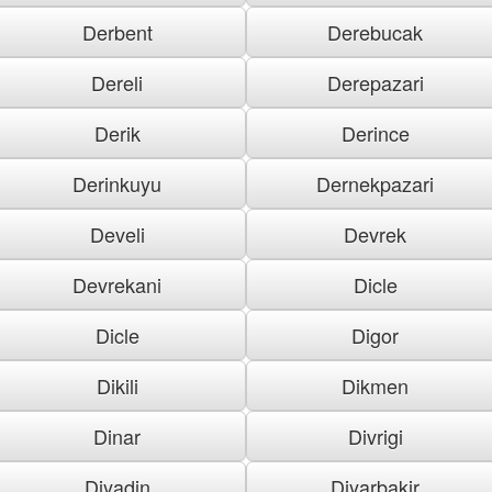
Derbent
Derebucak
Dereli
Derepazari
Derik
Derince
Derinkuyu
Dernekpazari
Develi
Devrek
Devrekani
Dicle
Dicle
Digor
Dikili
Dikmen
Dinar
Divrigi
Diyadin
Diyarbakir