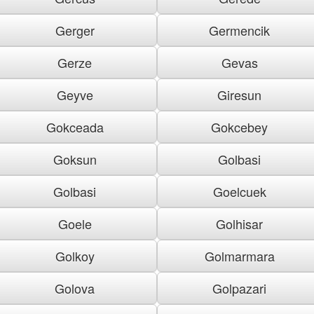
Gerger
Germencik
Gerze
Gevas
Geyve
Giresun
Gokceada
Gokcebey
Goksun
Golbasi
Golbasi
Goelcuek
Goele
Golhisar
Golkoy
Golmarmara
Golova
Golpazari