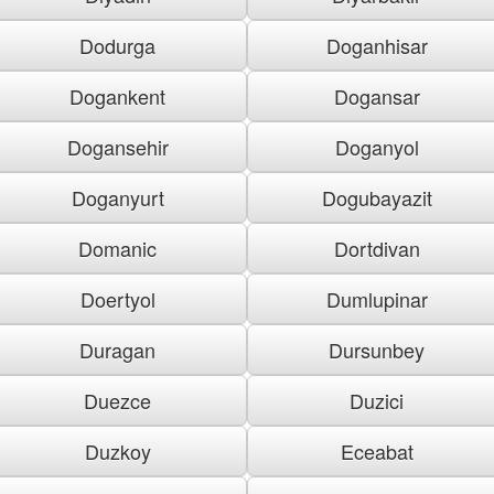
Dodurga
Doganhisar
Dogankent
Dogansar
Dogansehir
Doganyol
Doganyurt
Dogubayazit
Domanic
Dortdivan
Doertyol
Dumlupinar
Duragan
Dursunbey
Duezce
Duzici
Duzkoy
Eceabat