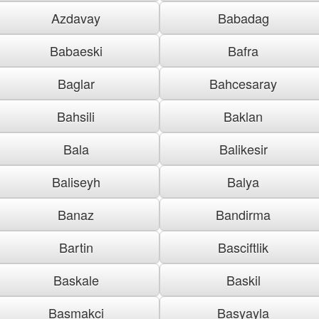
Azdavay
Babadag
Babaeski
Bafra
Baglar
Bahcesaray
Bahsili
Baklan
Bala
Balikesir
Baliseyh
Balya
Banaz
Bandirma
Bartin
Basciftlik
Baskale
Baskil
Basmakci
Basyayla