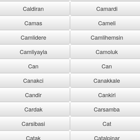
Caldiran
Camardi
Camas
Cameli
Camlidere
Camlihemsin
Camliyayla
Camoluk
Can
Can
Canakci
Canakkale
Candir
Cankiri
Cardak
Carsamba
Carsibasi
Cat
Catak
Catalpinar