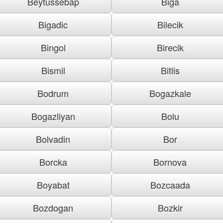
Beytussebap
Biga
Bigadic
Bilecik
Bingol
Birecik
Bismil
Bitlis
Bodrum
Bogazkale
Bogazliyan
Bolu
Bolvadin
Bor
Borcka
Bornova
Boyabat
Bozcaada
Bozdogan
Bozkir