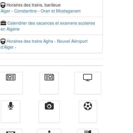
Horaires des trains, banlieue
Alger
-
Constantine
-
Oran et Mostaganem
Calendrier des vacances et examens scolaires
en Algérie
Horaires des trains Agha - Nouvel Aéroport
d'Alger
-
Actualité
الأخبار
Télévision
Radio
Vidéos
Sport