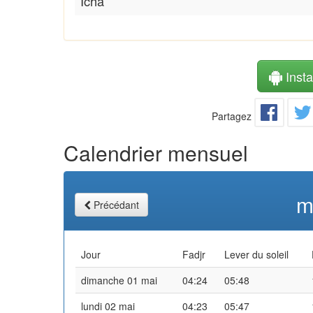
Icha
Instal
Partagez
Calendrier mensuel
m
Précédant
Jour
Fadjr
Lever du soleil
dimanche 01 mai
04:24
05:48
lundi 02 mai
04:23
05:47