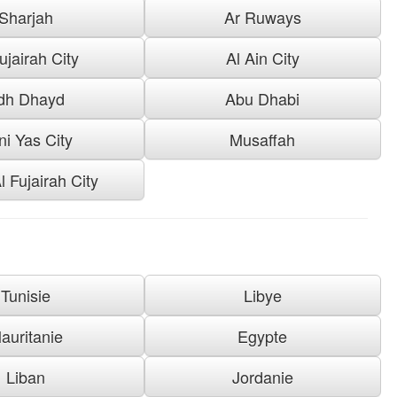
Sharjah
Ar Ruways
ujairah City
Al Ain City
dh Dhayd
Abu Dhabi
ni Yas City
Musaffah
l Fujairah City
Tunisie
Libye
auritanie
Egypte
Liban
Jordanie