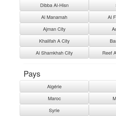
Dibba Al-Hisn
Al Manamah
Al F
Ajman City
A
Khalifah A City
Ba
Al Shamkhah City
Reef A
Pays
Algérie
Maroc
M
Syrie