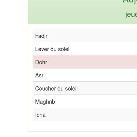
jeu
Fadjr
Lever du soleil
Dohr
Asr
Coucher du soleil
Maghrib
Icha