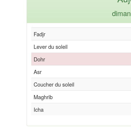
diman
Fadjr
Lever du soleil
Dohr
Asr
Coucher du soleil
Maghrib
Icha