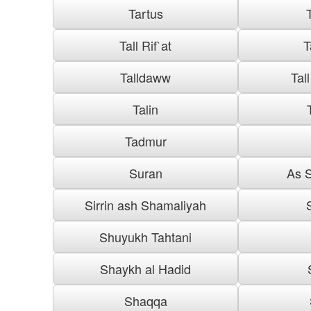
Tartus
Tall Rif`at
T
Talldaww
Tal
Talin
Tadmur
Suran
As S
Sirrin ash Shamaliyah
Shuyukh Tahtani
Shaykh al Hadid
Shaqqa