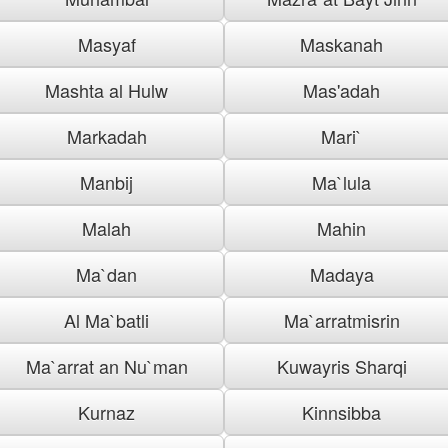
Masyaf
Maskanah
Mashta al Hulw
Mas'adah
Markadah
Mari`
Manbij
Ma`lula
Malah
Mahin
Ma`dan
Madaya
Al Ma`batli
Ma`arratmisrin
Ma`arrat an Nu`man
Kuwayris Sharqi
Kurnaz
Kinnsibba