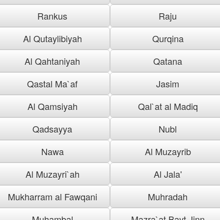
Rankus
Raju
Al Qutaylibiyah
Qurqina
Al Qahtaniyah
Qatana
Qastal Ma`af
Jasim
Al Qamsiyah
Qal`at al Madiq
Qadsayya
Nubl
Nawa
Al Muzayrib
Al Muzayri`ah
Al Jala'
Mukharram al Fawqani
Muhradah
Muhambal
Mazra`at Bayt Jinn