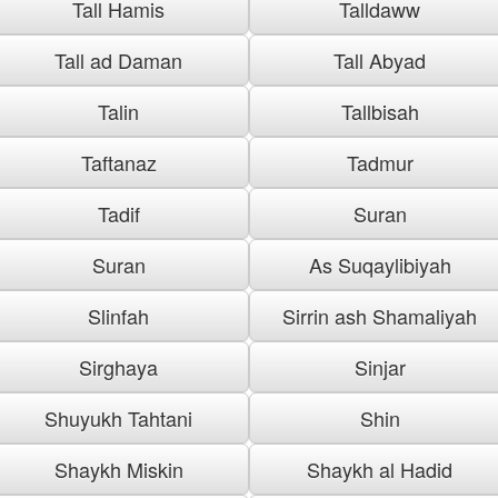
Tall Hamis
Talldaww
Tall ad Daman
Tall Abyad
Talin
Tallbisah
Taftanaz
Tadmur
Tadif
Suran
Suran
As Suqaylibiyah
Slinfah
Sirrin ash Shamaliyah
Sirghaya
Sinjar
Shuyukh Tahtani
Shin
Shaykh Miskin
Shaykh al Hadid