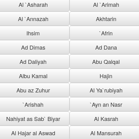
Al `Asharah
Al `Arimah
Al `Annazah
Akhtarin
Ihsim
`Afrin
Ad Dimas
Ad Dana
Ad Daliyah
Abu Qalqal
Albu Kamal
Hajin
Abu az Zuhur
Al Ya`rubiyah
`Arishah
`Ayn an Nasr
Nahiyat as Sab` Biyar
Al Kasrah
Al Hajar al Aswad
Al Mansurah