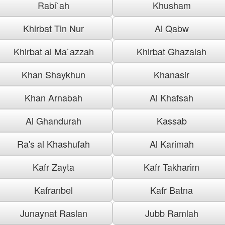
Rabi`ah
Khusham
Khirbat Tin Nur
Al Qabw
Khirbat al Ma`azzah
Khirbat Ghazalah
Khan Shaykhun
Khanasir
Khan Arnabah
Al Khafsah
Al Ghandurah
Kassab
Ra's al Khashufah
Al Karimah
Kafr Zayta
Kafr Takharim
Kafranbel
Kafr Batna
Junaynat Raslan
Jubb Ramlah