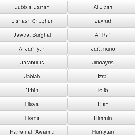
Jubb al Jarrah
Al Jizah
Jisr ash Shughur
Jayrud
Jawbat Burghal
Ar Ra`i
Al Jarniyah
Jaramana
Jarabulus
Jindayris
Jablah
Izra`
`Irbin
Idlib
Hisya'
Hish
Homs
Himmin
Harran al `Awamid
Huraytan