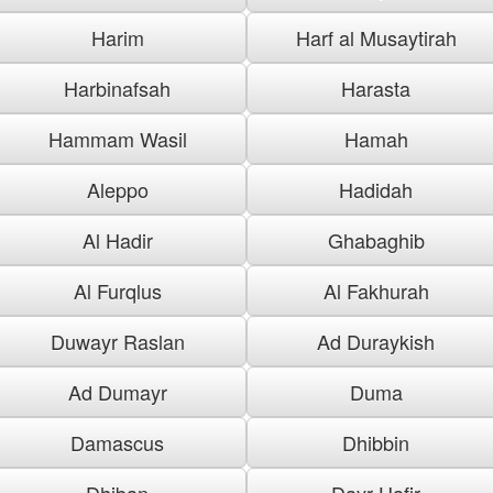
Harim
Harf al Musaytirah
Harbinafsah
Harasta
Hammam Wasil
Hamah
Aleppo
Hadidah
Al Hadir
Ghabaghib
Al Furqlus
Al Fakhurah
Duwayr Raslan
Ad Duraykish
Ad Dumayr
Duma
Damascus
Dhibbin
Dhiban
Dayr Hafir