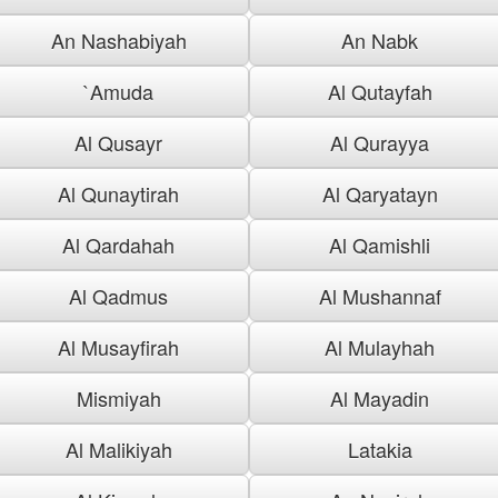
An Nashabiyah
An Nabk
`Amuda
Al Qutayfah
Al Qusayr
Al Qurayya
Al Qunaytirah
Al Qaryatayn
Al Qardahah
Al Qamishli
Al Qadmus
Al Mushannaf
Al Musayfirah
Al Mulayhah
Mismiyah
Al Mayadin
Al Malikiyah
Latakia