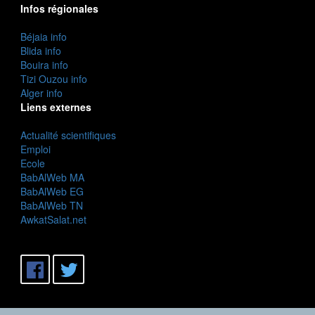
Infos régionales
Béjaia info
Blida info
Bouira info
Tizi Ouzou info
Alger info
Liens externes
Actualité scientifiques
Emploi
Ecole
BabAlWeb MA
BabAlWeb EG
BabAlWeb TN
AwkatSalat.net