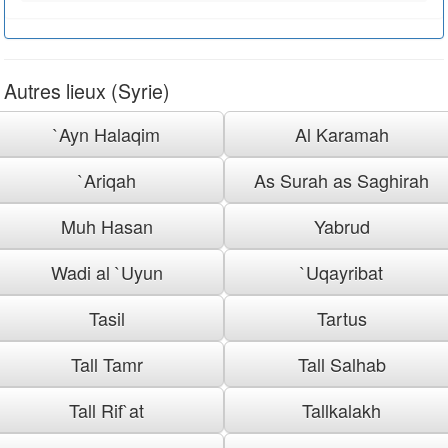
Autres lieux (Syrie)
`Ayn Halaqim
Al Karamah
`Ariqah
As Surah as Saghirah
Muh Hasan
Yabrud
Wadi al `Uyun
`Uqayribat
Tasil
Tartus
Tall Tamr
Tall Salhab
Tall Rif`at
Tallkalakh