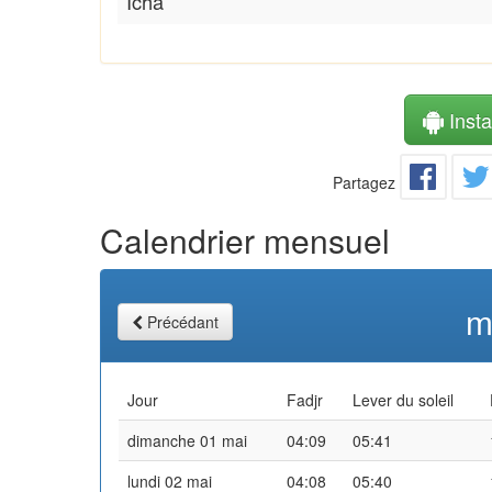
Icha
Instal
Partagez
Calendrier mensuel
m
Précédant
Jour
Fadjr
Lever du soleil
dimanche 01 mai
04:09
05:41
lundi 02 mai
04:08
05:40