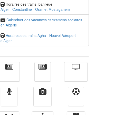
Horaires des trains, banlieue
Alger
-
Constantine
-
Oran et Mostaganem
Calendrier des vacances et examens scolaires
en Algérie
Horaires des trains Agha - Nouvel Aéroport
d'Alger
-
Actualité
الأخبار
Télévision
Radio
Vidéos
Sport