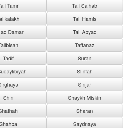
Tall Tamr
Tall Salhab
allkalakh
Tall Hamis
l ad Daman
Tall Abyad
Tallbisah
Taftanaz
Tadif
Suran
uqaylibiyah
Slinfah
Sirghaya
Sinjar
Shin
Shaykh Miskin
Shathah
Sharan
Shahba
Saydnaya