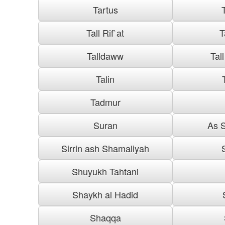
Tartus
Tall Rif`at
T
Talldaww
Tal
Talin
Tadmur
Suran
As S
Sirrin ash Shamaliyah
Shuyukh Tahtani
Shaykh al Hadid
Shaqqa