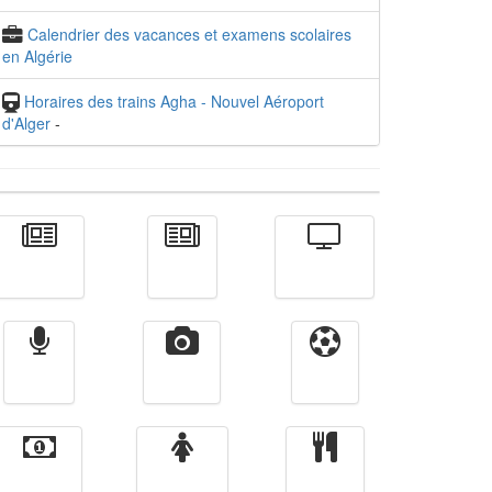
Calendrier des vacances et examens scolaires
en Algérie
Horaires des trains Agha - Nouvel Aéroport
d'Alger
-
Actualité
الأخبار
Télévision
Radio
Vidéos
Sport
Finance
Femmes
cuisine