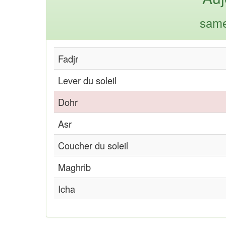
same
Fadjr
Lever du soleil
Dohr
Asr
Coucher du soleil
Maghrib
Icha