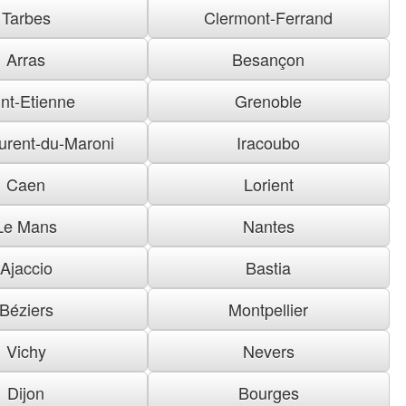
Tarbes
Clermont-Ferrand
Arras
Besançon
nt-Etienne
Grenoble
urent-du-Maroni
Iracoubo
Caen
Lorient
Le Mans
Nantes
Ajaccio
Bastia
Béziers
Montpellier
Vichy
Nevers
Dijon
Bourges