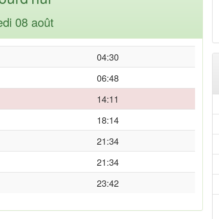
di 08 août
04:30
06:48
14:11
18:14
21:34
21:34
23:42