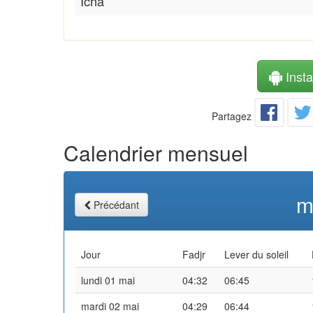
Icha
Instal
Partagez
Calendrier mensuel
m
Précédant
Jour
Fadjr
Lever du soleil
lundi 01 mai
04:32
06:45
mardi 02 mai
04:29
06:44