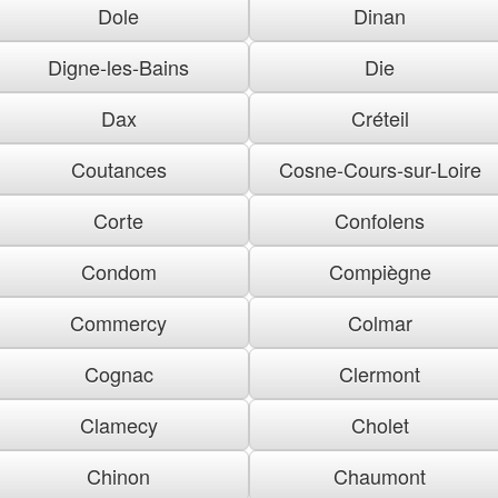
Dole
Dinan
Digne-les-Bains
Die
Dax
Créteil
Coutances
Cosne-Cours-sur-Loire
Corte
Confolens
Condom
Compiègne
Commercy
Colmar
Cognac
Clermont
Clamecy
Cholet
Chinon
Chaumont