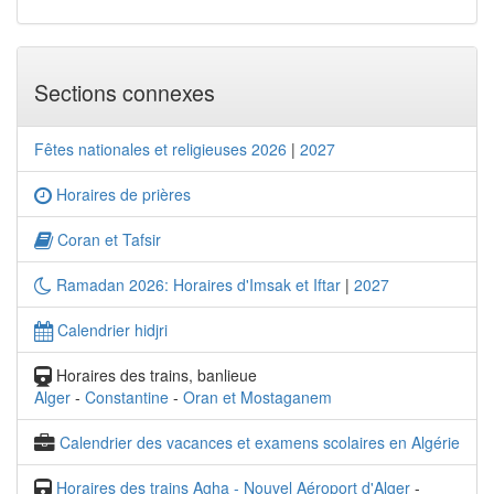
Sections connexes
Fêtes nationales et religieuses 2026
|
2027
Horaires de prières
Coran et Tafsir
Ramadan 2026: Horaires d'Imsak et Iftar
|
2027
Calendrier hidjri
Horaires des trains, banlieue
Alger
-
Constantine
-
Oran et Mostaganem
Calendrier des vacances et examens scolaires en Algérie
Horaires des trains Agha - Nouvel Aéroport d'Alger
-