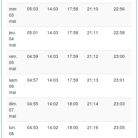
mer.
05:03
14:03
17:58
21:10
22:56
03
mai
jeu.
05:01
14:03
17:58
21:11
22:58
04
mai
ven.
04:59
14:03
17:59
21:12
23:00
05
mai
sam.
04:57
14:03
17:59
21:13
23:01
06
mai
dim.
04:55
14:02
18:00
21:14
23:03
07
mai
lun.
04:53
14:02
18:00
21:16
23:05
08