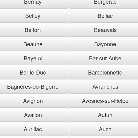
Bernay
Bergerac
Belley
Bellac
Belfort
Beauvais
Beaune
Bayonne
Bayeux
Bar-sur-Aube
Bar-le-Duc
Barcelonnette
Bagnères-de-Bigorre
Avranches
Avignon
Avesnes-sur-Helpe
Avallon
Autun
Aurillac
Auch