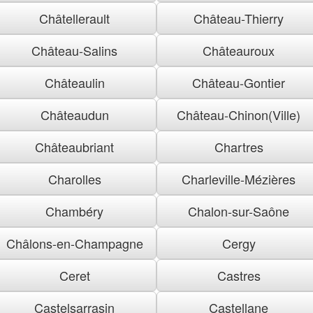
Châtellerault
Château-Thierry
Château-Salins
Châteauroux
Châteaulin
Château-Gontier
Châteaudun
Château-Chinon(Ville)
Châteaubriant
Chartres
Charolles
Charleville-Mézières
Chambéry
Chalon-sur-Saône
Châlons-en-Champagne
Cergy
Ceret
Castres
Castelsarrasin
Castellane