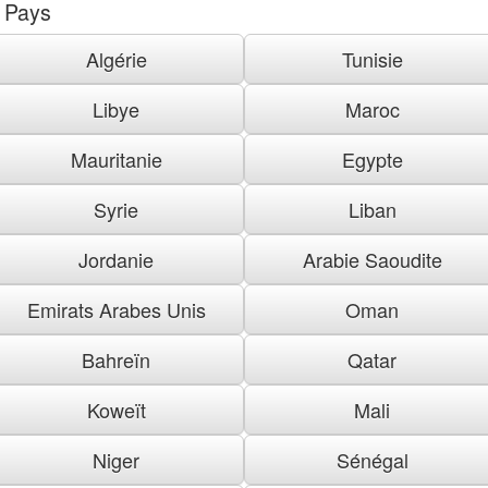
Pays
Algérie
Tunisie
Libye
Maroc
Mauritanie
Egypte
Syrie
Liban
Jordanie
Arabie Saoudite
Emirats Arabes Unis
Oman
Bahreïn
Qatar
Koweït
Mali
Niger
Sénégal