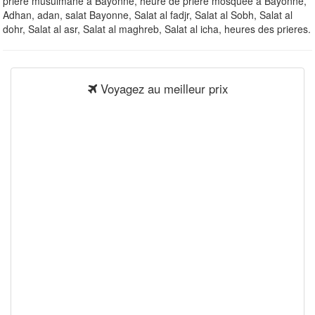
priere musulmane à Bayonne, heure de priere mosquee à Bayonne,
Adhan, adan, salat Bayonne, Salat al fadjr, Salat al Sobh, Salat al
dohr, Salat al asr, Salat al maghreb, Salat al icha, heures des prieres.
Voyagez au meilleur prix