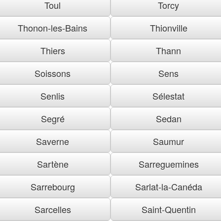
Toul
Torcy
Thonon-les-Bains
Thionville
Thiers
Thann
Soissons
Sens
Senlis
Sélestat
Segré
Sedan
Saverne
Saumur
Sartène
Sarreguemines
Sarrebourg
Sarlat-la-Canéda
Sarcelles
Saint-Quentin