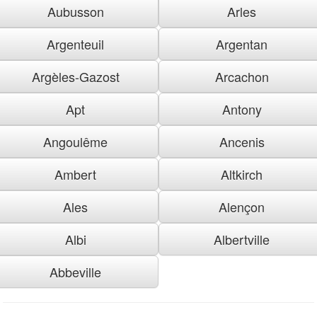
Aubusson
Arles
Argenteuil
Argentan
Argèles-Gazost
Arcachon
Apt
Antony
Angoulême
Ancenis
Ambert
Altkirch
Ales
Alençon
Albi
Albertville
Abbeville