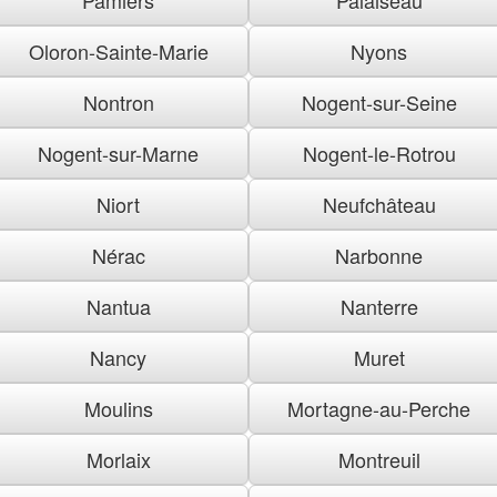
Oloron-Sainte-Marie
Nyons
Nontron
Nogent-sur-Seine
Nogent-sur-Marne
Nogent-le-Rotrou
Niort
Neufchâteau
Nérac
Narbonne
Nantua
Nanterre
Nancy
Muret
Moulins
Mortagne-au-Perche
Morlaix
Montreuil