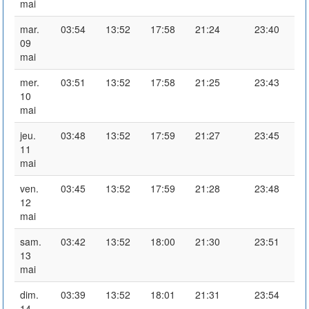
mai
mar.
03:54
13:52
17:58
21:24
23:40
09
mai
mer.
03:51
13:52
17:58
21:25
23:43
10
mai
jeu.
03:48
13:52
17:59
21:27
23:45
11
mai
ven.
03:45
13:52
17:59
21:28
23:48
12
mai
sam.
03:42
13:52
18:00
21:30
23:51
13
mai
dim.
03:39
13:52
18:01
21:31
23:54
14