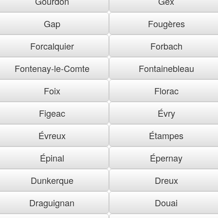
Gourdon
Gex
Gap
Fougères
Forcalquier
Forbach
Fontenay-le-Comte
Fontainebleau
Foix
Florac
Figeac
Évry
Évreux
Étampes
Épinal
Épernay
Dunkerque
Dreux
Draguignan
Douai