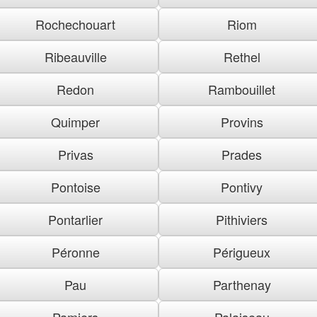
Rochechouart
Riom
Ribeauville
Rethel
Redon
Rambouillet
Quimper
Provins
Privas
Prades
Pontoise
Pontivy
Pontarlier
Pithiviers
Péronne
Périgueux
Pau
Parthenay
Pamiers
Palaiseau