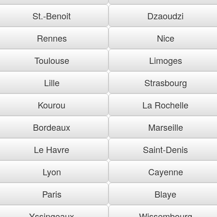
St.-Benoit
Dzaoudzi
Rennes
Nice
Toulouse
Limoges
Lille
Strasbourg
Kourou
La Rochelle
Bordeaux
Marseille
Le Havre
Saint-Denis
Lyon
Cayenne
Paris
Blaye
Yssingeaux
Wissembourg