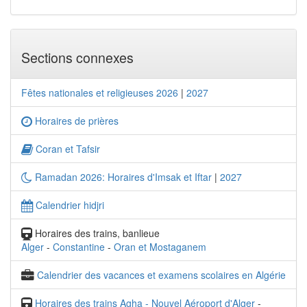
Sections connexes
Fêtes nationales et religieuses 2026
|
2027
Horaires de prières
Coran et Tafsir
Ramadan 2026: Horaires d'Imsak et Iftar
|
2027
Calendrier hidjri
Horaires des trains, banlieue
Alger
-
Constantine
-
Oran et Mostaganem
Calendrier des vacances et examens scolaires en Algérie
Horaires des trains Agha - Nouvel Aéroport d'Alger
-