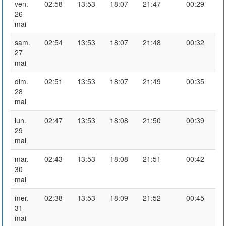
ven.
02:58
13:53
18:07
21:47
00:29
26
mai
sam.
02:54
13:53
18:07
21:48
00:32
27
mai
dim.
02:51
13:53
18:07
21:49
00:35
28
mai
lun.
02:47
13:53
18:08
21:50
00:39
29
mai
mar.
02:43
13:53
18:08
21:51
00:42
30
mai
mer.
02:38
13:53
18:09
21:52
00:45
31
mai