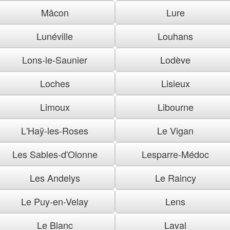
Mâcon
Lure
Lunéville
Louhans
Lons-le-Saunier
Lodève
Loches
Lisieux
Limoux
Libourne
L'Haÿ-les-Roses
Le Vigan
Les Sables-d'Olonne
Lesparre-Médoc
Les Andelys
Le Raincy
Le Puy-en-Velay
Lens
Le Blanc
Laval