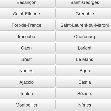
Besançon
Saint-Georges
Saint-Etienne
Grenoble
Fort-de-France
Saint-Laurent-du-Maroni
Iracoubo
Cherbourg
Caen
Lorient
Brest
Le Mans
Nantes
Agen
Ajaccio
Bastia
Toulon
Béziers
Montpellier
Nîmes