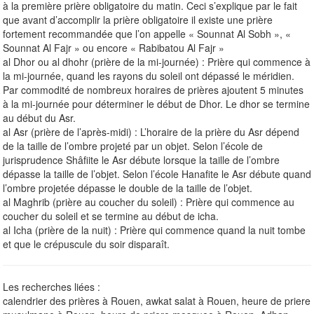
à la première prière obligatoire du matin. Ceci s’explique par le fait
que avant d’accomplir la prière obligatoire il existe une prière
fortement recommandée que l’on appelle « Sounnat Al Sobh », «
Sounnat Al Fajr » ou encore « Rabibatou Al Fajr »
al Dhor ou al dhohr (prière de la mi-journée) : Prière qui commence à
la mi-journée, quand les rayons du soleil ont dépassé le méridien.
Par commodité de nombreux horaires de prières ajoutent 5 minutes
à la mi-journée pour déterminer le début de Dhor. Le dhor se termine
au début du Asr.
al Asr (prière de l’après-midi) : L’horaire de la prière du Asr dépend
de la taille de l’ombre projeté par un objet. Selon l’école de
jurisprudence Shâfiite le Asr débute lorsque la taille de l’ombre
dépasse la taille de l’objet. Selon l’école Hanafite le Asr débute quand
l’ombre projetée dépasse le double de la taille de l’objet.
al Maghrib (prière au coucher du soleil) : Prière qui commence au
coucher du soleil et se termine au début de icha.
al Icha (prière de la nuit) : Prière qui commence quand la nuit tombe
et que le crépuscule du soir disparaît.
Les recherches liées :
calendrier des prières à Rouen, awkat salat à Rouen, heure de priere