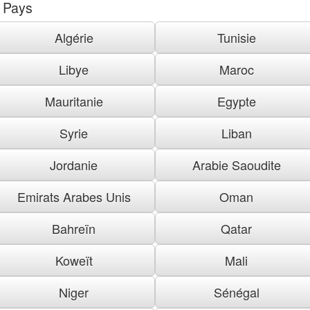
Pays
Algérie
Tunisie
Libye
Maroc
Mauritanie
Egypte
Syrie
Liban
Jordanie
Arabie Saoudite
Emirats Arabes Unis
Oman
Bahreïn
Qatar
Koweït
Mali
Niger
Sénégal