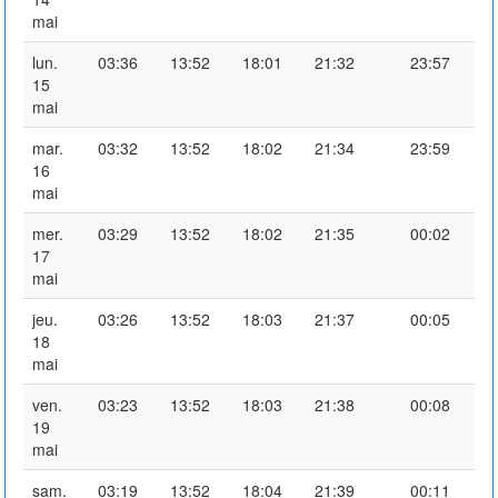
mai
lun.
03:36
13:52
18:01
21:32
23:57
15
mai
mar.
03:32
13:52
18:02
21:34
23:59
16
mai
mer.
03:29
13:52
18:02
21:35
00:02
17
mai
jeu.
03:26
13:52
18:03
21:37
00:05
18
mai
ven.
03:23
13:52
18:03
21:38
00:08
19
mai
sam.
03:19
13:52
18:04
21:39
00:11