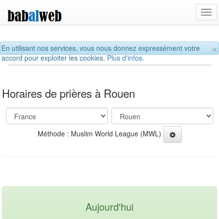
Tog
navi
×
En utilisant nos services, vous nous donnez expressément votre
accord pour exploiter les cookies.
Plus d'infos.
Horaires de prières à Rouen
Méthode : Muslim World League (MWL)
Aujourd'hui